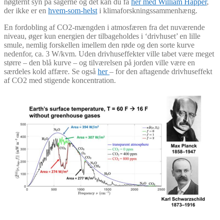
nøgternt syn på sagerne og det kan du få
her med William Happer
,
der ikke er en
hvem-som-helst
i klimaforskningssammenhæng.
En fordobling af CO2-mængden i atmosfæren fra det nuværende
niveau, øger kun energien der tilbageholdes i ‘drivhuset’ en lille
smule, nemlig forskellen imellem den røde og den sorte kurve
nedenfor, ca. 3 W/kvm. Uden drivhuseffekter ville tabet være meget
større – den blå kurve – og tilværelsen på jorden ville være en
særdeles kold affære. Se også
her
– for den aftagende drivhuseffekt
af CO2 med stigende koncentration.