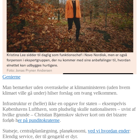
Genierne
Man bemærker uden overraskelse at klimaministeren (uden hvem
klimaet ville gå under) hilser forslag om tvang velkommen.
Infrastruktur er (heller) ikke en opgave for staten – eksempelvis
Københavns Lufthavn, som pludselig skulle nationaliseres – uvist af
hvilke grunde – Christian Bjørnskov skriver kort om det bizarre
forløb h
er på punditokraterne
.
Statseje, centralplanlægning, planøkonomi,
ved vi hvordan ender
:
Elendig service, der til gengæld er dyr.