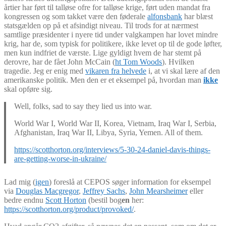
årtier har ført til talløse ofre for talløse krige, ført uden mandat fra
kongressen og som takket være den føderale
alfonsbank
har blæst
statsgælden op på et afsindigt niveau. Til trods for at nærmest
samtlige præsidenter i nyere tid under valgkampen har lovet mindre
krig, har de, som typisk for politikere, ikke levet op til de gode løfter,
men kun indfriet de værste. Lige gyldigt hvem de har stemt på
derovre, har de fået John McCain (
ht Tom Woods
). Hvilken
tragedie. Jeg er enig med
vikaren fra helvede
i, at vi skal lære af den
amerikanske politik. Men den er et eksempel på, hvordan man
ikke
skal opføre sig.
Well, folks, sad to say they lied us into war.
World War I, World War II, Korea, Vietnam, Iraq War I, Serbia,
Afghanistan, Iraq War II, Libya, Syria, Yemen. All of them.
https://scotthorton.org/interviews/5-30-24-daniel-davis-things-
are-getting-worse-in-ukraine/
Lad mig (
igen
) foreslå at CEPOS søger information for eksempel
via
Douglas Macgregor
,
Jeffrey Sachs
,
John Mearsheimer
eller
bedre endnu
Scott Horton
(bestil bog
en
her:
https://scotthorton.org/product/provoked/
.