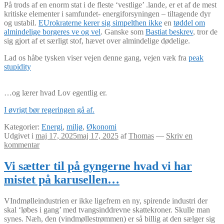
På trods af en enorm stat i de fleste ‘vestlige’ .lande, er et af de mest
kritiske elementer i samfundet- energiforsyningen – tiltagende dyr
og ustabil.
EUrokraterne kerer sig simpelthen ikke
en
tøddel om
almindelige borgeres ve og vel
. Ganske som
Bastiat beskrev
, tror de
sig gjort af et særligt stof, hævet over almindelige dødelige.
Lad os håbe tysken viser vejen denne gang, vejen væk fra
peak
stupidity
…og lærer hvad Lov egentlig er.
I øvrigt bør regeringen gå af.
Kategorier:
Energi
,
miljø
,
Økonomi
Udgivet i
maj 17, 2025
maj 17, 2025
af
Thomas
—
Skriv en
kommentar
Vi sætter til på gyngerne hvad vi har
mistet på karusellen…
VIndmølleindustrien er ikke ligefrem en ny, spirende industri der
skal ‘løbes i gang’ med tvangsinddrevne skattekroner. Skulle man
synes. Næh, den (vindmøllestrømmen) er så billig at den sælger sig