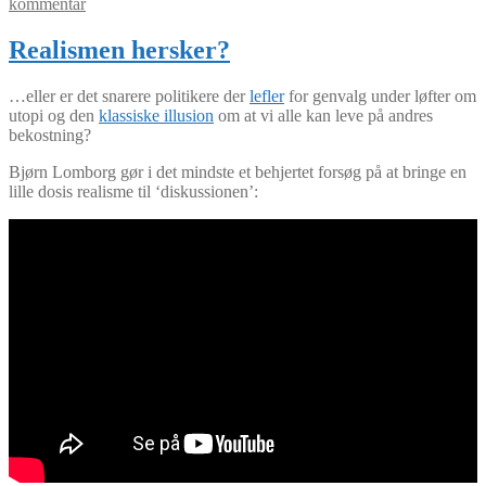
kommentar
Realismen hersker?
…eller er det snarere politikere der
lefler
for genvalg under løfter om
utopi og den
klassiske illusion
om at vi alle kan leve på andres
bekostning?
Bjørn Lomborg gør i det mindste et behjertet forsøg på at bringe en
lille dosis realisme til ‘diskussionen’: