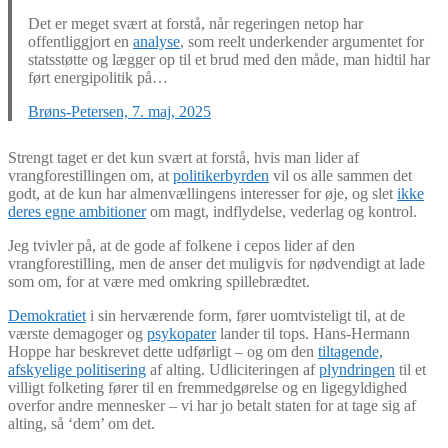
Det er meget svært at forstå, når regeringen netop har
offentliggjort en
analyse
, som reelt underkender argumentet for
statsstøtte og lægger op til et brud med den måde, man hidtil har
ført energipolitik på…
Brøns-Petersen, 7. maj, 2025
Strengt taget er det kun svært at forstå, hvis man lider af
vrangforestillingen om, at
politikerbyrden
vil os alle sammen det
godt, at de kun har almenvællingens interesser for øje, og slet
ikke
deres egne ambitioner
om magt, indflydelse, vederlag og kontrol.
Jeg tvivler på, at de gode af folkene i cepos lider af den
vrangforestilling, men de anser det muligvis for nødvendigt at lade
som om, for at være med omkring spillebrædtet.
Demokratiet
i sin herværende form, fører uomtvisteligt til, at de
værste demagoger og
psykopater
lander til tops. Hans-Hermann
Hoppe har beskrevet dette udførligt – og om den
tiltagende,
afskyelige politisering
af alting. Udliciteringen af
plyndringen
til et
villigt folketing fører til en fremmedgørelse og en ligegyldighed
overfor andre mennesker – vi har jo betalt staten for at tage sig af
alting, så ‘dem’ om det.