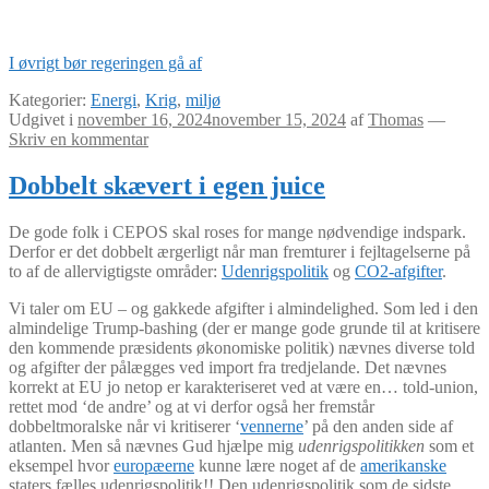
I øvrigt bør regeringen gå af
Kategorier:
Energi
,
Krig
,
miljø
Udgivet i
november 16, 2024
november 15, 2024
af
Thomas
—
Skriv en kommentar
Dobbelt skævert i egen juice
De gode folk i CEPOS skal roses for mange nødvendige indspark.
Derfor er det dobbelt ærgerligt når man fremturer i fejltagelserne på
to af de allervigtigste områder:
Udenrigspolitik
og
CO2-afgifter
.
Vi taler om EU – og gakkede afgifter i almindelighed. Som led i den
almindelige Trump-bashing (der er mange gode grunde til at kritisere
den kommende præsidents økonomiske politik) nævnes diverse told
og afgifter der pålægges ved import fra tredjelande. Det nævnes
korrekt at EU jo netop er karakteriseret ved at være en… told-union,
rettet mod ‘de andre’ og at vi derfor også her fremstår
dobbeltmoralske når vi kritiserer ‘
vennerne
’ på den anden side af
atlanten. Men så nævnes Gud hjælpe mig
udenrigspolitikken
som et
eksempel hvor
europæerne
kunne lære noget af de
amerikanske
staters fælles udenrigspolitik!! Den udenrigspolitik som de sidste