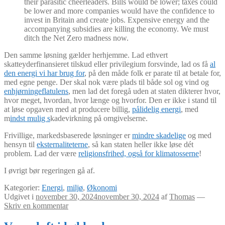
their parasitic cheerleaders. Bills would be lower; taxes could
be lower and more companies would have the confidence to
invest in Britain and create jobs. Expensive energy and the
accompanying subsidies are killing the economy. We must
ditch the Net Zero madness now.
Den samme løsning gælder herhjemme. Lad ethvert
skatteyderfinansieret tilskud eller privilegium forsvinde, lad os få
al
den energi vi har brug for
, på den måde folk er parate til at betale for,
med egne penge. Der skal nok være plads til både sol og vind og
enhjørningeflatulens
, men lad det foregå uden at staten dikterer hvor,
hvor meget, hvordan, hvor længe og hvorfor. Den er ikke i stand til
at løse opgaven med at producere billig,
pålidelig energi
, med
m
indst mulig s
kadevirkning på omgivelserne.
Frivillige, markedsbaserede løsninger er
mindre skadelige
og med
hensyn til
eksternaliteterne
, så kan staten heller ikke løse dét
problem. Lad der være
religionsfrihed, også for klimatosserne
!
I øvrigt bør regeringen gå af.
Kategorier:
Energi
,
miljø
,
Økonomi
Udgivet i
november 30, 2024
november 30, 2024
af
Thomas
—
Skriv en kommentar