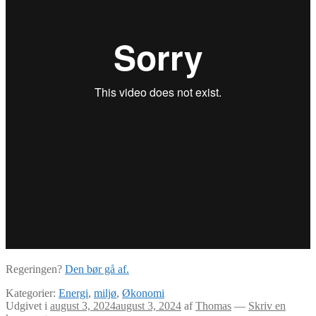
Regeringen?
Den bør gå af.
Kategorier:
Energi
,
miljø
,
Økonomi
Udgivet i
august 3, 2024
august 3, 2024
af
Thomas
—
Skriv en