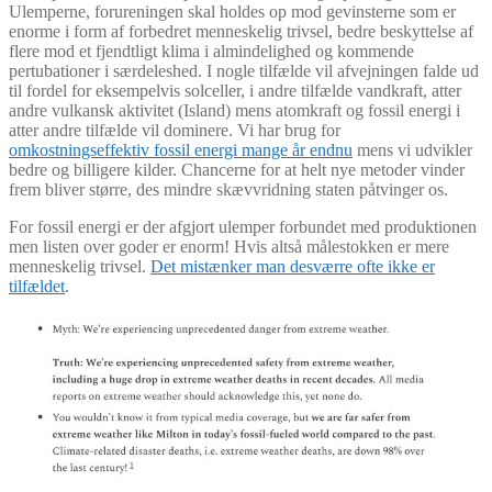
Ulemperne, forureningen skal holdes op mod gevinsterne som er
enorme i form af forbedret menneskelig trivsel, bedre beskyttelse af
flere mod et fjendtligt klima i almindelighed og kommende
pertubationer i særdeleshed. I nogle tilfælde vil afvejningen falde ud
til fordel for eksempelvis solceller, i andre tilfælde vandkraft, atter
andre vulkansk aktivitet (Island) mens atomkraft og fossil energi i
atter andre tilfælde vil dominere. Vi har brug for
omkostningseffektiv fossil energi mange år endnu
mens vi udvikler
bedre og billigere kilder. Chancerne for at helt nye metoder vinder
frem bliver større, des mindre skævvridning staten påtvinger os.
For fossil energi er der afgjort ulemper forbundet med produktionen
men listen over goder er enorm! Hvis altså målestokken er mere
menneskelig trivsel.
Det mistænker man desværre ofte ikke er
tilfældet
.