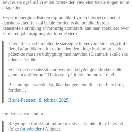
selv; ellers også må vi enten forære den væk eller betale nogen for at
aftage den.
Hvorfor energimedisteren (og politikerbyrden i øvrigt) mener at
danske skatteofre skal betale for den tyske politikerbyrdes
katastrofale afvikling af fornuftig atomkraft, kan man spekulere over.
Er der en jobansøgning der lurer et sted?
Efter årtier med omfattende statsstøtte til vedvarende energi traf et
flertal af politikerne for to år siden den kloge beslutning, at den
påtænkte massive udbygning med havvind i Danmark skulle ske
uden statsstøtte.
Vel at mærke statsstøtte udover den betydelige indirekte støtte
gennem afgifter og CO2-kvoter på fossile brændsler til el.
Beslutningen varede dog ikke længere end til, at der blev brug
for den…
Brøns-Petersen, 8. februar, 2025
Og der er mere endnu…
Regeringen foreslår at indføre massiv statsstøtte til ny havvind
ifølge
forlydender
i Altinget.