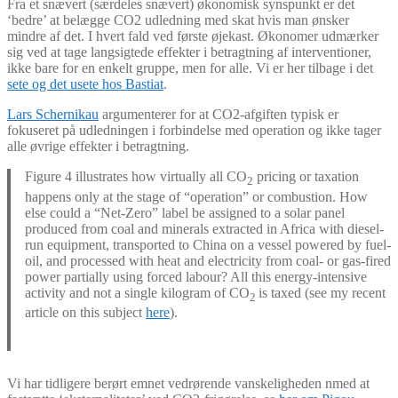
Fra et snævert (særdeles snævert) økonomisk synspunkt er det
‘bedre’ at belægge CO2 udledning med skat hvis man ønsker
mindre af det. I hvert fald ved første øjekast. Økonomer udmærker
sig ved at tage langsigtede effekter i betragtning af interventioner,
ikke bare for en enkelt gruppe, men for alle. Vi er her tilbage i det
sete og det usete hos Bastiat
.
Lars Schernikau
argumenterer for at CO2-afgiften typisk er
fokuseret på udledningen i forbindelse med operation og ikke tager
alle øvrige effekter i betragtning.
Figure 4 illustrates how virtually all CO
pricing or taxation
2
happens only at the stage of “operation” or combustion. How
else could a “Net-Zero” label be assigned to a solar panel
produced from coal and minerals extracted in Africa with diesel-
run equipment, transported to China on a vessel powered by fuel-
oil, and processed with heat and electricity from coal- or gas-fired
power partially using forced labour? All this energy-intensive
activity and not a single kilogram of CO
is taxed (see my recent
2
article on this subject
here
).
Vi har tidligere berørt emnet vedrørende vanskeligheden nmed at