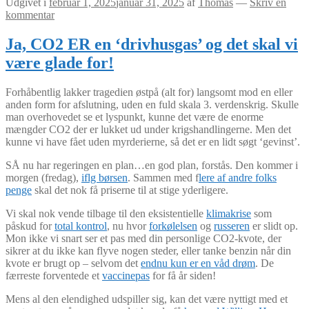
Udgivet i
februar 1, 2025
januar 31, 2025
af
Thomas
—
Skriv en
kommentar
Ja, CO2 ER en ‘drivhusgas’ og det skal vi
være glade for!
Forhåbentlig lakker tragedien østpå (alt for) langsomt mod en eller
anden form for afslutning, uden en fuld skala 3. verdenskrig. Skulle
man overhovedet se et lyspunkt, kunne det være de enorme
mængder CO2 der er lukket ud under krigshandlingerne. Men det
kunne vi have fået uden myrderierne, så det er en lidt søgt ‘gevinst’.
SÅ nu har regeringen en plan…en god plan, forstås. Den kommer i
morgen (fredag),
iflg børsen
. Sammen med f
lere af andre folks
penge
skal det nok få priserne til at stige yderligere.
Vi skal nok vende tilbage til den eksistentielle
klimakrise
som
påskud for
total kontrol
, nu hvor
forkølelsen
og
russeren
er slidt op.
Mon ikke vi snart ser et pas med din personlige CO2-kvote, der
sikrer at du ikke kan flyve nogen steder, eller tanke benzin når din
kvote er brugt op – selvom det
endnu kun er en våd drøm
. De
færreste forventede et
vaccinepas
for få år siden!
Mens al den elendighed udspiller sig, kan det være nyttigt med et