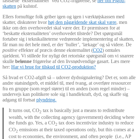
fastsætte ‘eksternaliteter’ ved CO2-frigørelse, se
her om Pigou-
skatten
på kulstof.
Ellers fornuftige folk griber igen og igen i værktøjskassen med
skatter, diskuterer hvor
høj den pågældende skat skal være
, men
ikke om den overhovedet skal være der. Er præmissen for at
‘beskatte eksternaliteten’ overhovedet tilstede? Det spørgsmål
fortaber sig i teknikaliteterne vedrørende implementering af skatten,
får man nu det hele med, er der ‘huller’, ‘lækage’ og så videre. De
positive
effekter af præcis denne eksternalitet (
CO2
) omtales
sjældent. Vi stillede for nyligt det retoriske spørgsmål om vi snarere
skulle
belønne
frigørelse af den livsnødvendige gasart. Læs mere
her:
Har vi brug for tilskud til CO2-produktion?
Så hvad er CO2-afgift så – udover dydssignalering? Det er, som alle
andre statsindgreb, et middel til, med tvang, at overføre ressourcer
fra en gruppe (som regel større) til en anden (som regel mindre) –
undervejs kan politikere sole sig i handlekraft, dyd, og skaffe sig
adgang til fortsat
plyndring.
It turns out, CO
tax is basically just a means to redistribute
2
wealth, with the collecting agency (government) deciding where
the funds go. Yes, a CO
tax does incentivize industry to reduce
2
CO
emissions at their taxed operations only, but this comes at a
2
cost to economies, the environment, and often people (i.e., AP