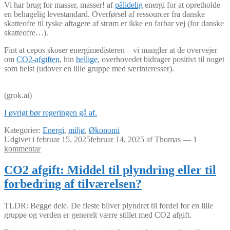
Vi har brug for masser, masser! af
pålidelig
energi for at opretholde
en behagelig levestandard. Overførsel af ressourcer fra danske
skatteofre til tyske aftagere af strøm er ikke en farbar vej (for danske
skatteofre…).
Fint at cepos skoser energimedisteren – vi mangler at de overvejer
om
CO2-afgiften
, hin
hellige
, overhovedet bidrager positivt til noget
som helst (udover en lille gruppe med særinteresser).
(grok.ai)
I øvrigt bør regeringen gå af.
Kategorier:
Energi
,
miljø
,
Økonomi
Udgivet i
februar 15, 2025
februar 14, 2025
af
Thomas
—
1
kommentar
CO2 afgift: Middel til plyndring eller til
forbedring af tilværelsen?
TLDR: Begge dele. De fleste bliver plyndret til fordel for en lille
gruppe og verden er generelt værre stillet med CO2 afgift.