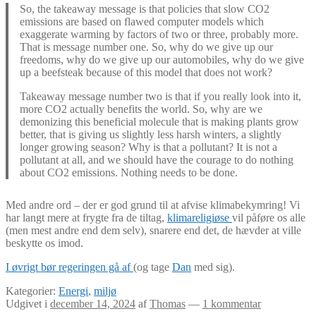
So, the takeaway message is that policies that slow CO2
emissions are based on flawed computer models which
exaggerate warming by factors of two or three, probably more.
That is message number one. So, why do we give up our
freedoms, why do we give up our automobiles, why do we give
up a beefsteak because of this model that does not work?
Takeaway message number two is that if you really look into it,
more CO2 actually benefits the world. So, why are we
demonizing this beneficial molecule that is making plants grow
better, that is giving us slightly less harsh winters, a slightly
longer growing season? Why is that a pollutant? It is not a
pollutant at all, and we should have the courage to do nothing
about CO2 emissions. Nothing needs to be done.
Med andre ord – der er god grund til at afvise klimabekymring! Vi
har langt mere at frygte fra de tiltag,
klimareligiøse
vil påføre os alle
(men mest andre end dem selv), snarere end det, de hævder at ville
beskytte os imod.
I øvrigt bør regeringen gå af
(og tage
Dan
med sig).
Kategorier:
Energi
,
miljø
Udgivet i
december 14, 2024
af
Thomas
—
1 kommentar