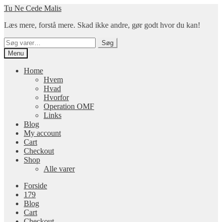
Spring
Spring
Tu Ne Cede Malis
til
til
Læs mere, forstå mere. Skad ikke andre, gør godt hvor du kan!
navigation
indhold
Søg
Søg
efter:
Menu
Home
Hvem
Hvad
Hvorfor
Operation OMF
Links
Blog
My account
Cart
Checkout
Shop
Alle varer
Forside
179
Blog
Cart
Checkout