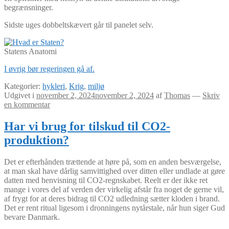
begrænsninger.
Sidste uges dobbeltskævert går til panelet selv.
Statens Anatomi
I øvrig bør regeringen gå af.
Kategorier:
hykleri
,
Krig
,
miljø
Udgivet i
november 2, 2024
november 2, 2024
af
Thomas
—
Skriv
en kommentar
Har vi brug for tilskud til CO2-
produktion?
Det er efterhånden trættende at høre på, som en anden besværgelse,
at man skal have dårlig samvittighed over ditten eller undlade at gøre
datten med henvisning til CO2-regnskabet. Reelt er der ikke ret
mange i vores del af verden der virkelig afstår fra noget de gerne vil,
af frygt for at deres bidrag til CO2 udledning sætter kloden i brand.
Det er rent ritual ligesom i dronningens nytårstale, når hun siger Gud
bevare Danmark.