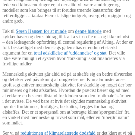
fede ved klimaændringer er, at der altid vil være ændringer og
modeller som kan bringes til at forudse truende katastrofer, der
retfærdiggør… ta-daa Flere statslige indgreb, overgreb, møggreb og
andre greb.
Tak til
Søren Hansen for at minde
om
denne historie
med
køkkenhaver og deres bidrag til k a t a s t r o f e n – og ikke mindst
– den ledsagende opfordring til central regulering af Alting. At der er
folk beskæftiget med den slags galematias er endnu et stærkt
argument for en
total adskillelse af ‘uddannelse’ og stat
. Det ville
ikke være muligt i et system hvor ‘forskning’ skal financieres via
frivillige midler.
Menneskelig aktivitet går altid ud på at skaffe sig en bedre tilværelse
og det sker ved påvirkning af omgivelserne. Klimalarmister anser
groft sagt enhver menneskelig aktivitet for skadelig og noget der bør
minimeres og helst afskaffes. Hvordan de præcist bærer sig ad med
at erklære en bestemt tilstand for kloden som den ‘optimale’ står hen
i det uvisse. De ved bare at hvis det skyldes menneskelig aktivitet
bør det fordømmes, forfølges, beskattes, lægges for had og
afskaffes. Det er et spørgsmål om at betragte klima’spørgsmålet’ fra
en vinkel med menneskelig trivsel som mål, eller en ‘uberørt natur’
som målet.
Ser vi på
reduktionen af klimarelaterede dødsfald
er det klart at vi på