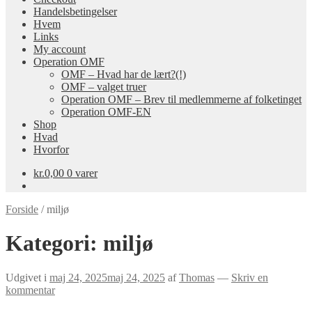
Handelsbetingelser
Hvem
Links
My account
Operation OMF
OMF – Hvad har de lært?(!)
OMF – valget truer
Operation OMF – Brev til medlemmerne af folketinget
Operation OMF-EN
Shop
Hvad
Hvorfor
kr.
0,00
0 varer
Forside
/
miljø
Kategori:
miljø
Udgivet i
maj 24, 2025
maj 24, 2025
af
Thomas
—
Skriv en
kommentar