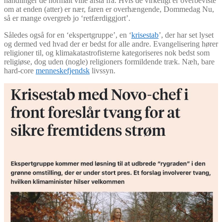
handlinger de normalt ville afstå fra. Hvis de virkeligt er overbeviste
om at enden (atter) er nær, faren er overhængende, Dommedag Nu,
så er mange overgreb jo ‘retfærdiggjort’.
Således også for en ‘ekspertgruppe’, en ‘
krisestab
’, der har set lyset
og dermed ved hvad der er bedst for alle andre. Evangelisering hører
religioner til, og klimakatastrofisterne kategoriseres nok bedst som
religiøse, dog uden (nogle) religioners formildende træk. Næh, bare
hard-core
menneskefjendsk
livssyn.