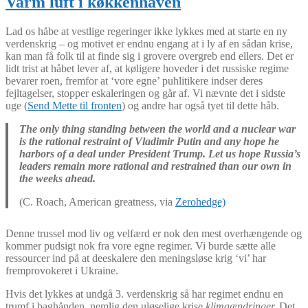
Varm luft i køkkenhaven
Lad os håbe at vestlige regeringer ikke lykkes med at starte en ny
verdenskrig – og motivet er endnu engang at i ly af en sådan krise,
kan man få folk til at finde sig i grovere overgreb end ellers. Det er
lidt trist at håbet lever af, at køligere hoveder i det russiske regime
bevarer roen, fremfor at ‘vore egne’ puhlitikere indser deres
fejltagelser, stopper eskaleringen og går af. Vi nævnte det i sidste
uge (
Send Mette til fronten
) og andre har også tyet til dette håb.
The only thing standing between the world and a nuclear war
is the rational restraint of Vladimir Putin and any hope he
harbors of a deal under President Trump. Let us hope Russia’s
leaders remain more rational and restrained than our own in
the weeks ahead.
(C. Roach, American greatness, via
Zerohedge)
Denne trussel mod liv og velfærd er nok den mest overhængende og
kommer pudsigt nok fra vore egne regimer. Vi burde sætte alle
ressourcer ind på at deeskalere den meningsløse krig ‘vi’ har
fremprovokeret i Ukraine.
Hvis det lykkes at undgå 3. verdenskrig så har regimet endnu en
trumf i baghånden, nemlig den uløselige krise
klimaændringer.
Det