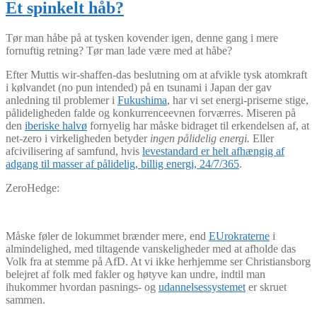
Et spinkelt håb?
Tør man håbe på at tysken kovender igen, denne gang i mere
fornuftig retning? Tør man lade være med at håbe?
Efter Muttis wir-shaffen-das beslutning om at afvikle tysk atomkraft
i kølvandet (no pun intended) på en tsunami i Japan der gav
anledning til problemer i
Fukushima
, har vi set energi-priserne stige,
pålideligheden falde og konkurrenceevnen forværres. Miseren på
den
iberiske halvø
fornyelig har måske bidraget til erkendelsen af, at
net-zero i virkeligheden betyder
ingen pålidelig energi.
Eller
afcivilisering af samfund, hvis
levestandard er helt afhængig af
adgang til masser af pålidelig, billig energi, 24/7/365
.
ZeroHedge:
Måske føler de lokummet brænder mere, end
EUrokraterne
i
almindelighed, med tiltagende vanskeligheder med at afholde das
Volk fra at stemme på AfD. At vi ikke herhjemme ser Christiansborg
belejret af folk med fakler og høtyve kan undre, indtil man
ihukommer hvordan pasnings- og
udannelsessystemet
er skruet
sammen.