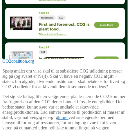
CO2coalition.org
Spørgsmålet om vi så skal til at subsidiere CO2 udledning presser
sig på (og svaret er Nej!). Skal vi have en negativ CO2 afgift –
staten, hin algode, alvidende institution – skal betale os for hvert kg
CO2 vi udleder for at få vendt den skræmmende tendens?
Det største bidrag til den velgørende, plante-nærende CO2 kommer
fra frigørelsen af den CO2 der er bundet i fossile energikilder. Det
bedste staten kunne gøre var at undlade at skævvride
energiproduktionen. Lad enhver metode til produktion af masser af
stabil, vejr-uafhængig energi g
limre
ved sine egenskaber med
hensyn til forbrug af ressourcer, forurening og evne til at levere
varen på et marked uden politiske tommelfingre på vægten.