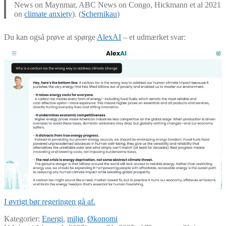
News on Maynmar, ABC News on Congo, Hickmann et al 2021
on
climate anxiety
). (
Schernikau
)
Du kan også prøve at spørge
AlexAI
– et udmærket svar:
I øvrigt bør regeringen gå af.
Kategorier:
Energi
,
miljø
,
Økonomi