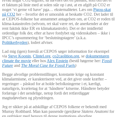
Hvad angår CO2-afgifter, så nævnes det en passant, som om det er
et faktum på linie med at solen står op i øst, at en afgift på CO2 er
noget ‘vi gerne vil have’ pga… eksternaliteter. Læs om
Pigou-skat
på CO2
her – hvorfor det er umoralsk at beskatte CO2. Det lader til
at CEPOS-folkene har annammet antagelsen om, at CO2 er roden til
klima-katastrofen (selvom, ret skal være ret, de anerkender at der
rent faktisk ikke ER en klimakatastrofe). Det er der imidlertid
ordentlige folk der, efter at have fordybet sig videnskaben – ikke i
IPCC’s opsummering for ‘beslutningstagere’ (a.k.a.
Politikerbyrden
), lodret afviser.
Lad mig (igen) foreslå at CEPOS søger information for eksempel
via
Steve Koonin
,
Clintel.org
,
co2caolition.org
, se
dokumentaren
climate the movie
eller hos
Alex Epstein
(bestil bøgerne her:
Fossil
Future
and
The Moral Case for Fossil Fuels
)
Begge alvorlige problemstillinger, konstante krige og konstant
klimalarmisme, er karakteriseret ved, at det giver onde kræfter –
regeringer – påskud for at holde befolkningerne i et, kærligt,
naturligvis, kvælertag for at ‘håndtere’ kriserne. Håndtere betyder
forlænge i det uendelige, netop fordi det retfærdiggør
magtudøvelsen og plyndringen.
Jeg er sikker på at adskillige af CEPOS folkene er bekendt med
Murray Rothbard. Man kan passende (gen)læse
Statens Anatomi
for
en opfrisker med hensyn til denne institutions alvorlige