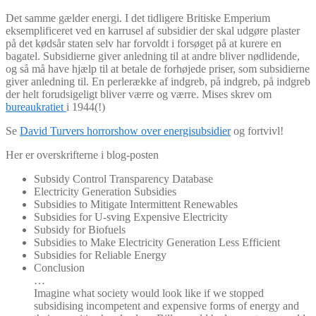
Det samme gælder energi. I det tidligere Britiske Emperium
eksemplificeret ved en karrusel af subsidier der skal udgøre plaster
på det kødsår staten selv har forvoldt i forsøget på at kurere en
bagatel. Subsidierne giver anledning til at andre bliver nødlidende,
og så må have hjælp til at betale de forhøjede priser, som subsidierne
giver anledning til. En perlerække af indgreb, på indgreb, på indgreb
der helt forudsigeligt bliver værre og værre. Mises skrev om
bureaukratiet
i 1944(!)
Se
David Turvers horrorshow over energisubsidier
og fortvivl!
Her er overskrifterne i blog-posten
Subsidy Control Transparency Database
Electricity Generation Subsidies
Subsidies to Mitigate Intermittent Renewables
Subsidies for U-sving Expensive Electricity
Subsidy for Biofuels
Subsidies to Make Electricity Generation Less Efficient
Subsidies for Reliable Energy
Conclusion
…
Imagine what society would look like if we stopped
subsidising incompetent and expensive forms of energy and