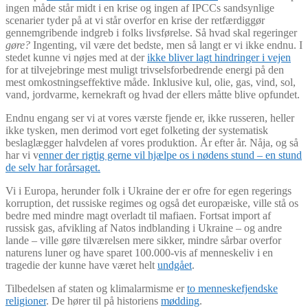
ingen måde står midt i en krise og ingen af IPCCs sandsynlige
scenarier tyder på at vi står overfor en krise der retfærdiggør
gennemgribende indgreb i folks livsførelse. Så hvad skal regeringer
gøre?
Ingenting, vil være det bedste, men så langt er vi ikke endnu. I
stedet kunne vi nøjes med at der
ikke bliver lagt hindringer i vejen
for at tilvejebringe mest muligt trivselsforbedrende energi på den
mest omkostningseffektive måde. Inklusive kul, olie, gas, vind, sol,
vand, jordvarme, kernekraft og hvad der ellers måtte blive opfundet.
Endnu engang ser vi at vores værste fjende er, ikke russeren, heller
ikke tysken, men derimod vort eget folketing der systematisk
beslaglægger halvdelen af vores produktion. År efter år. Nåja, og så
har vi v
enner der rigtig gerne vil hjælpe os i nødens stund – en stund
de selv har forårsaget.
Vi i Europa, herunder folk i Ukraine der er ofre for egen regerings
korruption, det russiske regimes og også det europæiske, ville stå os
bedre med mindre magt overladt til mafiaen. Fortsat import af
russisk gas, afvikling af Natos indblanding i Ukraine – og andre
lande – ville gøre tilværelsen mere sikker, mindre sårbar overfor
naturens luner og have sparet 100.000-vis af menneskeliv i en
tragedie der kunne have været helt
undgået
.
Tilbedelsen af staten og klimalarmisme er
to menneskefjendske
religioner
. De hører til på historiens
mødding
.