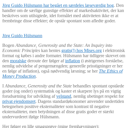
Jörg Guido Hülsmann har begået en særdeles læseværdig bog
. Den
handler om de særlige gunstige effekter af markedsaktivitet, der kan
beskrives som utilsigtede, idet formålet med aktiviteten ikke er at
frembringe disse effekter; de opstår spontant som afledte goder.
Jörg Guido Hülsmann
Bogen
Abundance, Generosity and the State: An Inquiry into
Economic Principles
kan hentes
gratis(!) hos Mises.org
i elektronisk
format og købes i andre formater. Hülsmann har tidligere skrevet om
den
moralske
deroute der følger af
inflation
(i østrigernes forståelse,
nemlig udvidelse af pengemængden; generelle prisstigninger er her
en følge af inflation), også nødvendig læsning; se her
The Ethics of
Money Production
.
I
Abundance, Generosity and the State
behandles spontant opståede
goder (og onder) systematisk og kaster et skarpere lys på en vigtig
forudsætning for udvikling af
velstand
, nemlig ubetinget respekt for
privat ejendomsret
. Dagens standardøkonomer anvender undertiden
betegnelsen positive eksternaliteter som kontrast til negative
eksternaliteter, men betydningen af disse gratis goder er stærkt
undervurderet ifølge Hülsmann.
Her følger en lille smagsprøve (mine fremhævninger):