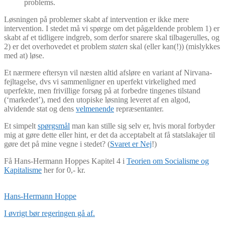
problems.
Løsningen på problemer skabt af intervention er ikke mere
intervention. I stedet må vi spørge om det pågældende problem 1) er
skabt af et tidligere indgreb, som derfor snarere skal tilbagerulles, og
2) er det overhovedet et problem
staten
skal (eller kan(!)) (mislykkes
med at) løse.
Et nærmere eftersyn vil næsten altid afsløre en variant af Nirvana-
fejltagelse, dvs vi sammenligner en uperfekt virkelighed med
uperfekte, men frivillige forsøg på at forbedre tingenes tilstand
(‘markedet’), med den utopiske løsning leveret af en algod,
alvidende stat og dens
velmenende
repræsentanter.
Et simpelt
spørgsmål
man kan stille sig selv er, hvis moral forbyder
mig at gøre dette eller hint, er det da acceptabelt at få statslakajer til
gøre det på mine vegne i stedet? (
Svaret er Nej
!)
Få Hans-Hermann Hoppes Kapitel 4 i
Teorien om Socialisme og
Kapitalisme
her for 0,- kr.
Hans-Hermann Hoppe
I øvrigt bør regeringen gå af.