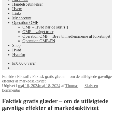
Handelsbetingelser
Hvem
Links
My account
Operation OMF
OMF – Hvad har de lært?(!)
OMF – valget truer
Operation OMF – Brev til medlemmerne af folketinget
Operation OMF-EN
Shop
Hvad
Hvorfor
kr.
0,00
0 varer
Forside
/
Filosofi
/
Faktisk gratis glæder – om de utilsigtede gavnlige
effekter af markedsaktivitet
Udgivet i
maj 18, 2024
maj 18, 2024
af
Thomas
—
Skriv en
kommentar
Faktisk gratis glæder – om de utilsigtede
gavnlige effekter af markedsaktivitet