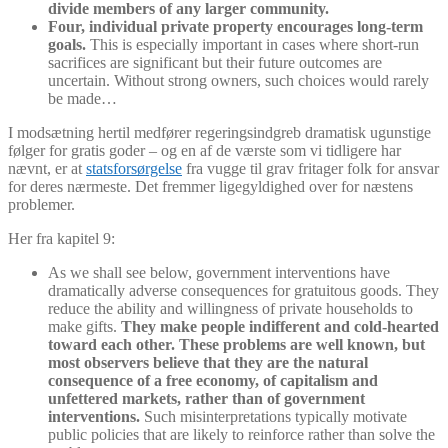
divide members of any larger community.
Four, individual private property encourages long-term
goals.
This is especially important in cases where short-run
sacrifices are significant but their future outcomes are
uncertain. Without strong owners, such choices would rarely
be made…
I modsætning hertil medfører regeringsindgreb dramatisk ugunstige
følger for gratis goder – og en af de værste som vi tidligere har
nævnt, er at
statsforsørgelse
fra vugge til grav fritager folk for ansvar
for deres nærmeste. Det fremmer ligegyldighed over for næstens
problemer.
Her fra kapitel 9:
As we shall see below, government interventions have
dramatically adverse consequences for gratuitous goods. They
reduce the ability and willingness of private households to
make gifts.
They make people indifferent and cold-hearted
toward each other. These problems are well known, but
most observers believe that they are the natural
consequence of a free economy, of capitalism and
unfettered markets, rather than of government
interventions.
Such misinterpretations typically motivate
public policies that are likely to reinforce rather than solve the