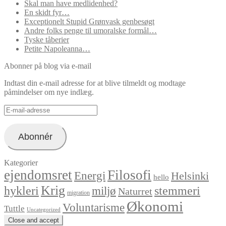
Skal man have medlidenhed?
En skidt fyr…
Exceptionelt Stupid Grønvask genbesøgt
Andre folks penge til umoralske formål…
Tyske tåberier
Petite Napoleanna…
Abonner på blog via e-mail
Indtast din e-mail adresse for at blive tilmeldt og modtage
påmindelser om nye indlæg.
E-
mail-
adresse
Abonnér
Kategorier
ejendomsret
Filosofi
Energi
Helsinki
hello
Krig
hykleri
stemmeri
miljø
Naturret
migration
Økonomi
Voluntarisme
Tuttle
Uncategorized