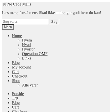
Spring
Spring
Tu Ne Cede Malis
til
til
Læs mere, forstå mere. Skad ikke andre, gør godt hvor du kan!
navigation
indhold
Søg
Søg
efter:
Menu
Home
Hvem
Hvad
Hvorfor
Operation OMF
Links
Blog
My account
Cart
Checkout
Shop
Alle varer
Forside
179
Blog
Cart
Checkout