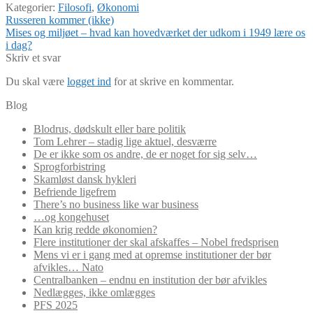
Kategorier:
Filosofi
,
Økonomi
Indlægsnavigation
Forrige
Russeren kommer (ikke)
indlæg:
Næste
Mises og miljøet – hvad kan hovedværket der udkom i 1949 lære os
indlæg:
i dag?
Skriv et svar
Du skal være
logget ind
for at skrive en kommentar.
Blog
Blodrus, dødskult eller bare politik
Tom Lehrer – stadig lige aktuel, desværre
De er ikke som os andre, de er noget for sig selv…
Sprogforbistring
Skamløst dansk hykleri
Befriende ligefrem
There’s no business like war business
…og kongehuset
Kan krig redde økonomien?
Flere institutioner der skal afskaffes – Nobel fredsprisen
Mens vi er i gang med at opremse institutioner der bør
afvikles… Nato
Centralbanken – endnu en institution der bør afvikles
Nedlægges, ikke omlægges
PFS 2025