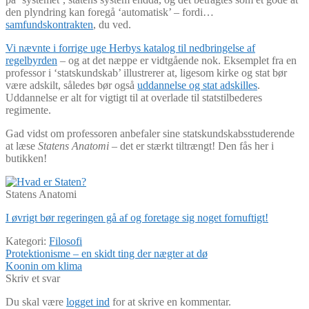
den plyndring kan foregå ‘automatisk’ – fordi…
samfundskontrakten
, du ved.
Vi nævnte i forrige uge Herbys katalog til nedbringelse af
regelbyrden
– og at det næppe er vidtgående nok. Eksemplet fra en
professor i ‘statskundskab’ illustrerer at, ligesom kirke og stat bør
være adskilt, således bør også
uddannelse og stat adskilles
.
Uddannelse er alt for vigtigt til at overlade til statstilbederes
regimente.
Gad vidst om professoren anbefaler sine statskundskabsstuderende
at læse
Statens Anatomi
–
det er stærkt tiltrængt! Den fås her i
butikken!
Statens Anatomi
I øvrigt bør regeringen gå af og foretage sig noget fornuftigt!
Kategori:
Filosofi
Indlægsnavigation
Forrige
Protektionisme – en skidt ting der nægter at dø
indlæg:
Næste
Koonin om klima
indlæg:
Skriv et svar
Du skal være
logget ind
for at skrive en kommentar.