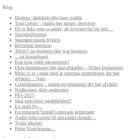
Blog
Blodrus, dødskult eller bare politik
Tom Lehrer – stadig lige aktuel, desværre
De er ikke som os andre, de er noget for sig selv…
Sprogforbistring
Skamløst dansk hykleri
Befriende ligefrem
There’s no business like war business
…og kongehuset
Kan krig redde økonomien?
Flere institutioner der skal afskaffes – Nobel fredsprisen
Mens vi er i gang med at opremse institutioner der bør
afvikles… Nato
Centralbanken – endnu en institution der bør afvikles
Nedlægges, ikke omlægges
PFS 2025
Skal man have medlidenhed?
En skidt fyr…
Exceptionelt Stupid Grønvask genbesøgt
Andre folks penge til umoralske formål…
Tyske tåberier
Petite Napoleanna…