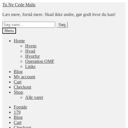
Spring
Spring
Tu Ne Cede Malis
til
til
Læs mere, forstå mere. Skad ikke andre, gør godt hvor du kan!
navigation
indhold
Søg
Søg
efter:
Menu
Home
Hvem
Hvad
Hvorfor
Operation OMF
Links
Blog
My account
Cart
Checkout
Shop
Alle varer
Forside
179
Blog
Cart
Checkout