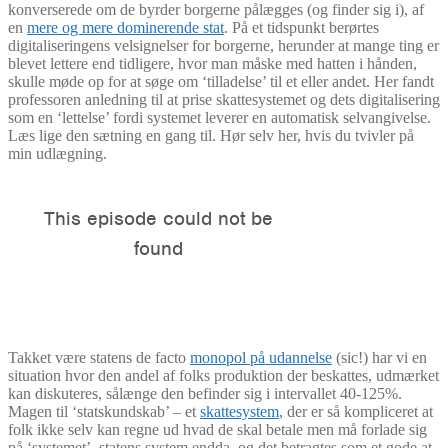
konverserede om de byrder borgerne pålægges (og finder sig i), af
en
mere og mere dominerende stat
. På et tidspunkt berørtes
digitaliseringens velsignelser for borgerne, herunder at mange ting er
blevet lettere end tidligere, hvor man måske med hatten i hånden,
skulle møde op for at søge om ‘tilladelse’ til et eller andet. Her fandt
professoren anledning til at prise skattesystemet og dets digitalisering
som en ‘lettelse’ fordi systemet leverer en automatisk selvangivelse.
Læs lige den sætning en gang til. Hør selv her, hvis du tvivler på
min udlægning.
Takket være statens de facto
monopol på udannelse
(sic!) har vi en
situation hvor den andel af folks produktion der beskattes, udmærket
kan diskuteres, sålænge den befinder sig i intervallet 40-125%.
Magen til ‘statskundskab’ – et
skattesystem
, der er så kompliceret at
folk ikke selv kan regne ud hvad de skal betale men må forlade sig
på ‘systemet’, statens system endda, og det betragtes som et gode at