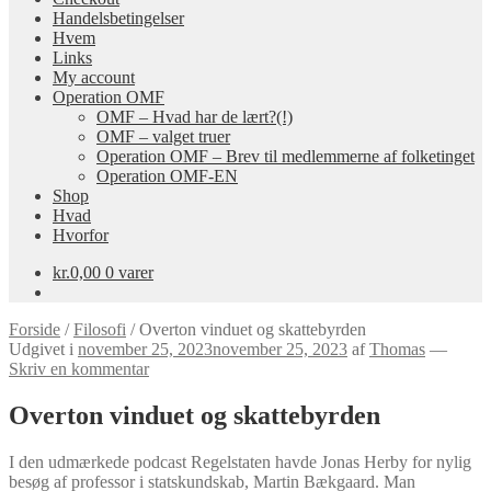
Handelsbetingelser
Hvem
Links
My account
Operation OMF
OMF – Hvad har de lært?(!)
OMF – valget truer
Operation OMF – Brev til medlemmerne af folketinget
Operation OMF-EN
Shop
Hvad
Hvorfor
kr.
0,00
0 varer
Forside
/
Filosofi
/
Overton vinduet og skattebyrden
Udgivet i
november 25, 2023
november 25, 2023
af
Thomas
—
Skriv en kommentar
Overton vinduet og skattebyrden
I den udmærkede podcast Regelstaten havde Jonas Herby for nylig
besøg af professor i statskundskab, Martin Bækgaard. Man