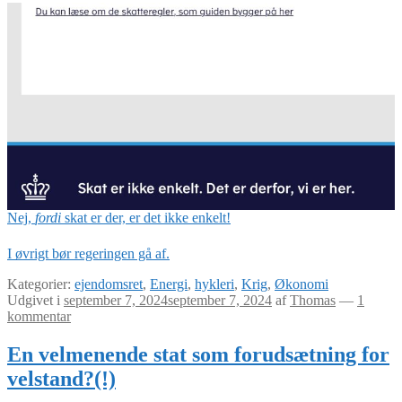
Nej,
fordi
skat er der, er det ikke enkelt!
I øvrigt bør regeringen gå af.
Kategorier:
ejendomsret
,
Energi
,
hykleri
,
Krig
,
Økonomi
Udgivet i
september 7, 2024
september 7, 2024
af
Thomas
—
1
kommentar
En velmenende stat som forudsætning for
velstand?(!)