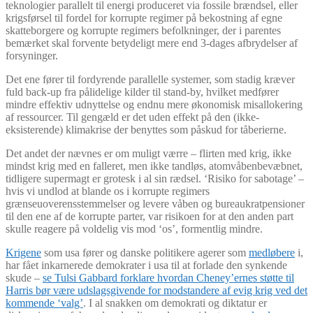
teknologier parallelt til energi produceret via fossile brændsel, eller
krigsførsel til fordel for korrupte regimer på bekostning af egne
skatteborgere og korrupte regimers befolkninger, der i parentes
bemærket skal forvente betydeligt mere end 3-dages afbrydelser af
forsyninger.
Det ene fører til fordyrende parallelle systemer, som stadig kræver
fuld back-up fra pålidelige kilder til stand-by, hvilket medfører
mindre effektiv udnyttelse og endnu mere økonomisk misallokering
af ressourcer. Til gengæld er det uden effekt på den (ikke-
eksisterende) klimakrise der benyttes som påskud for tåberierne.
Det andet der nævnes er om muligt værre – flirten med krig, ikke
mindst krig med en falleret, men ikke tandløs, atomvåbenbevæbnet,
tidligere supermagt er grotesk i al sin rædsel. ‘Risiko for sabotage’ –
hvis vi undlod at blande os i korrupte regimers
grænseuoverensstemmelser og levere våben og bureaukratpensioner
til den ene af de korrupte parter, var risikoen for at den anden part
skulle reagere på voldelig vis mod ‘os’, formentlig mindre.
Krigene
som usa fører og danske politikere agerer som
medløbere
i,
har fået inkarnerede demokrater i usa til at forlade den synkende
skude –
se Tulsi Gabbard forklare hvordan Cheney’ernes støtte til
Harris bør være udslagsgivende for modstandere af evig krig ved det
kommende ‘valg’
. I al snakken om demokrati og diktatur er