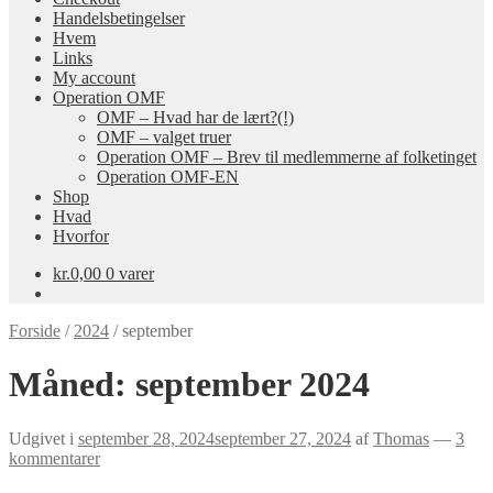
Handelsbetingelser
Hvem
Links
My account
Operation OMF
OMF – Hvad har de lært?(!)
OMF – valget truer
Operation OMF – Brev til medlemmerne af folketinget
Operation OMF-EN
Shop
Hvad
Hvorfor
kr.
0,00
0 varer
Forside
/
2024
/
september
Måned:
september 2024
Udgivet i
september 28, 2024
september 27, 2024
af
Thomas
—
3
kommentarer