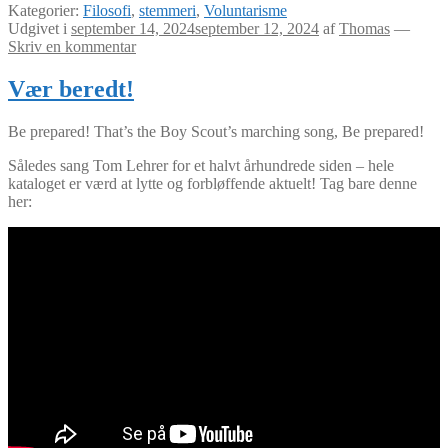
Kategorier:
Filosofi
,
stemmeri
,
Voluntarisme
Udgivet i
september 14, 2024
september 12, 2024
af
Thomas
—
Skriv en kommentar
Vær beredt!
Be prepared! That’s the Boy Scout’s marching song, Be prepared!
Således sang Tom Lehrer for et halvt århundrede siden – hele
kataloget er værd at lytte og forbløffende aktuelt! Tag bare denne
her: