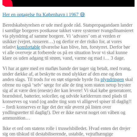
Her en optagelse fra København i 1967 😅
Beredskabstyrelsen er ude med gode råd. Statspropagandaen lander
i samtlige borgeres postkasse takket være systemer tvangsfinansieret
via plyndring af samme borgere. Vi ‘advares’ om at verden er
usikker (vejret, russeren…) og derfor er der risiko for, at vores
relativt
komfortable
tilværelse kan blive, hm, forstyrret. Derfor bør
vi alle overveje at forberede os på en situation hvor vi skal kunne
klare os uden adgang til strøm, vand, varme og mad i… 3 dage.
Vi har at gøre med en mafiøs bande der tager sig betalt, med tvang,
under dække af, at beskytte os mod ulykker af den ene og den
anden slags. Til trods for en støt stigende byrde fra
plyndringen
skal
ofrene nu også ‘selv’ sørge for alle de ting som staten netop bryster
sig af at være den (eneste) der kan levere! Vi skal købe generatorer,
brændstof, batterier, solceller, og udvide kælderrum med plads til
konserves og vand (og andre ting som vi alligevel spiser til daglig!!
– fordi konserves er lige det der står øverst på listen over
yndlingsretter til daglig!). Der er ikke nævnt noget om våben og
ammunition…
Ikke et ord om statens rolle i trusselsbilledet. Hvad enten det drejer
sig om tilskud til destabiliserende, ustabile, vejrafhængige