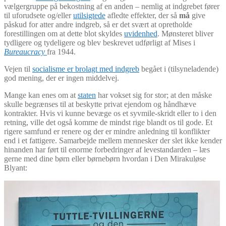
vælgergruppe på bekostning af en anden – nemlig at indgrebet fører
til uforudsete og/eller
utilsigtede
afledte effekter, der så
må
give
påskud for atter andre indgreb, så er det svært at opretholde
forestillingen om at dette blot skyldes
uvidenhed
. Mønsteret bliver
tydligere og tydeligere og blev beskrevet udførligt af Mises i
Bureaucracy
fra 1944.
Vejen til
socialisme er brolagt med indgreb
begået i (tilsyneladende)
god mening, der er ingen middelvej.
Mange kan enes om at
staten
har vokset sig for stor; at den måske
skulle begrænses til at beskytte privat ejendom og håndhæve
kontrakter. Hvis vi kunne bevæge os et syvmile-skridt eller to i den
retning, ville det også komme de mindst rige blandt os til gode. Et
rigere samfund er renere og der er mindre anledning til konflikter
end i et fattigere. Samarbejde mellem mennesker der slet ikke kender
hinanden har ført til enorme forbedringer af levestandarden – læs
gerne med dine børn eller børnebørn hvordan i Den Mirakuløse
Blyant: