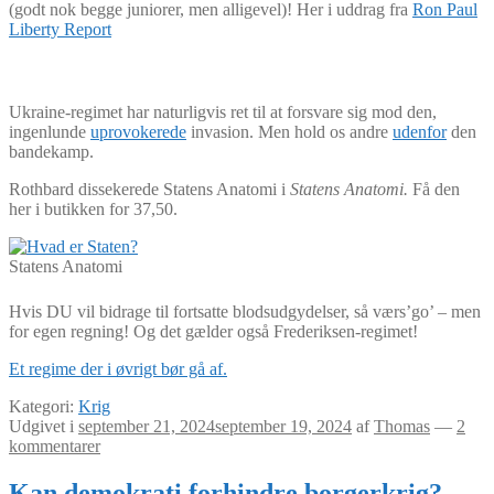
(godt nok begge juniorer, men alligevel)! Her i uddrag fra
Ron Paul
Liberty Report
Ukraine-regimet har naturligvis ret til at forsvare sig mod den,
ingenlunde
uprovokerede
invasion. Men hold os andre
udenfor
den
bandekamp.
Rothbard dissekerede Statens Anatomi i
Statens Anatomi.
Få den
her i butikken for 37,50.
Statens Anatomi
Hvis DU vil bidrage til fortsatte blodsudgydelser, så værs’go’ – men
for egen regning! Og det gælder også Frederiksen-regimet!
Et regime der i øvrigt bør gå af.
Kategori:
Krig
Udgivet i
september 21, 2024
september 19, 2024
af
Thomas
—
2
kommentarer
Kan demokrati forhindre borgerkrig?