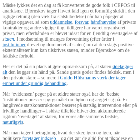
Måske lykkes det en dag at få konverteret de gode folk i CEPOS til
anarkisme. Bjørnskov tager i hvert fald igen et fornuftig skridt i den
rigtige retning (den væk fra statstilbedelse) når han påpeger at
vigtige opgaver, så som
uddannelse
,
forsvar
,
håndhævelse
af private
kontrakter og andre vigtige ting, tidligere har været organiseret
privat, men efterhånden er blevet udsat for en fjendtlig overtagelse af
s
taten.
I modsætning til manges forventning (efter årtier i
institutioner
drevet og domineret af staten) om at den slags positive
eksternaliteter kun kan tilskrives staten, minder Bjørnskov om de
faktiske forhold.
Her er det på sin plads at gøre opmærksom på, at staten
ødelægger
alt
den lægger sin hånd på. Sande gratis goder findes faktisk, men i
den private sfære – se mere i
Guido Hülsmanns værk der tager
emnet under grundig behandling
.
Når ‘evidensen’ peger på at ældre stater også har de ‘bedste
‘institutioner presser spørgsmålet om hønen og ægget sig på. Er
langlivede statskonstruktioner baseret på statslig intervention eller på
frivillige handlinger – i sidste tilfælde bliver den akkumulerede
rigdom ‘overtaget’ af staten, for vores alle sammens bedste,
naturligvis
.
Når man tager i betragtning hvad der sker, igen og igen, når
politikere
foretager indgreb
– og det gør de altid for at tilgodese en