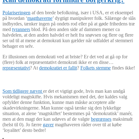
Polariseringen
af den brede befolkning, især i USA, er et eksempel
på hvordan ‘
magthaverne
’ dygtigt manipulerer folk. Sålænge de slås
indbyrdes, tænker ingen på ondets rod eller på at gøde frihedens træ
med
tyranners
blod. På den anden side af dammen mener ca
halvdelen, at den anden halvdel er helt fra snøvsen og flere og flere
ser ud til at mene at demokrati kun gælder når udfaldet af stemmeri
behager en selv.
Er illusionen om demokrati ved at briste? Er det ved at gå op for
(flere) folk at repræsentativt demokrati ikke er en disse…
repræsentativt
? At
demokratiet er fallit
?
Folkets stemme
findes ikke!
Som tidligere nævnt
er det et vigtigt gode, hvis man kan undgå
voldeligt magtskifte. Hvis mekanismen med det, der kaldes valg
opfylder denne funktion, kunne man måske acceptere alle
skadevirkningerne. Man kunne også tænke sig den lykkelige
situation, at alene ‘magtskiftet’ bestemmes på ‘demokratisk’ manér,
men at den magt der kan udøves af de valgte
begrænses
maksimalt
(helst til 0). Jo færre
gaver
magthaveren råder over til at købe
‘loyalitet’ desto bedre!