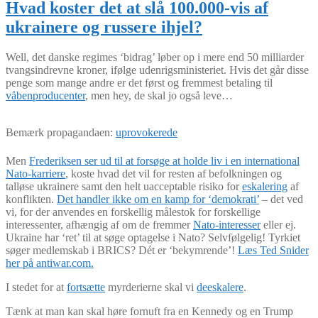
Hvad koster det at slå 100.000-vis af
ukrainere og russere ihjel?
Well, det danske regimes ‘bidrag’ løber op i mere end 50 milliarder
tvangsindrevne kroner, ifølge udenrigsministeriet. Hvis det går disse
penge som mange andre er det først og fremmest betaling til
våbenproducenter
, men hey, de skal jo også leve…
Bemærk propagandaen:
uprovokerede
Men
Frederiksen ser ud til at forsøge at holde liv i en international
Nato-karriere
, koste hvad det vil for resten af befolkningen og
talløse ukrainere samt den helt uacceptable risiko for
eskalering
af
konflikten.
Det handler ikke om en kamp for ‘demokrati’
– det ved
vi, for der anvendes en forskellig målestok for forskellige
interessenter, afhængig af om de fremmer
Nato-interesser
eller ej.
Ukraine har ‘ret’ til at søge optagelse i Nato? Selvfølgelig! Tyrkiet
søger medlemskab i BRICS? Dét er ‘bekymrende’!
Læs Ted Snider
her på antiwar.com.
I stedet for at
fortsætte
myrderierne skal vi
deeskalere
.
Tænk at man kan skal høre fornuft fra en Kennedy og en Trump