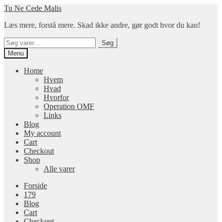
Spring
Spring
Tu Ne Cede Malis
til
til
Læs mere, forstå mere. Skad ikke andre, gør godt hvor du kan!
navigation
indhold
Søg
Søg
efter:
Menu
Home
Hvem
Hvad
Hvorfor
Operation OMF
Links
Blog
My account
Cart
Checkout
Shop
Alle varer
Forside
179
Blog
Cart
Checkout