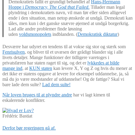
Demokratiets fallit er grundigt behandlet af
Hans-Hermann
Hoppe i
Democracy, The God that Failed
.
Tillader man legal
plyndring i demokratiets navn, vil man før eller siden alligevel
ende i den situation, man netop ønskede at undgå. Demokrati kan
tåles, men kun i det ganske snævre øjemed at undgå borgerkrig.
Lad alle andre problemer finde løsning
uden
voldsmonopolets
indblanden. (
Demokratisk diktatur
)
Desværre har udyret en tendens til at vokse sig stor og stærk som
Fenrisulven
, og bliver til et uvæsen der grådigt blander sig i alle
livets detaljer. Mange funktioner der tidligere varetoges i
privatsfæren har staten raget til sig, og det er
lykkedes at bilde
mange ind
, at
KUN staten
kan levere X, Y og Z og hvis du mener at
det ikke er statens opgave at levere for eksempel uddannelse, ja, så
må du jo være modstander af uddannelse! Og de fattige? Skal vi
bare lade dem sulte?
Lad dem sulte!
Når loven bruges til at plyndre andre
har vi lagt kimen til
eskalerende konflikter.
Frédéric Bastiat
Derfor bør regeringen gå af.