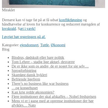
Miraklet
Dernæst kan vi tage fat på at få udsat
konfliktløsning
og
håndhævelse af loven for konkurrence og reduceret mængden af
lovskrald
. S
æt i værk!
I øvrigt bør regeringen gå af.
Kategorier:
ejendomsret
,
Tuttle
,
Økonomi
Blog
Blodrus, dødskult eller bare politik
Tom Lehrer – stadig lige aktuel, desværre
De er ikke som os andre, de er noget for sig selv…
Sprogforbistring
Skamløst dansk hykleri
Befriende ligefrem
There’s no business like war business
…og kongehuset
Kan krig redde økonomien?
Flere institutioner der skal afskaffes – Nobel fredsprisen
Mens vi er i gang med at opremse institutioner der bør
afvikles… Nato