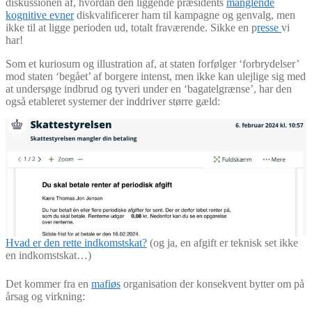
diskussionen af, hvordan den liggende præsidents
manglende
kognitive evner
diskvalificerer ham til kampagne og genvalg, men
ikke til at ligge perioden ud, totalt fraværende. Sikke en p
resse
vi
har!
Som et kuriosum og illustration af, at staten forfølger ‘forbrydelser’
mod staten ‘begået’ af borgere intenst, men ikke kan ulejlige sig med
at undersøge indbrud og tyveri under en ‘bagatelgrænse’, har den
også etableret systemer der inddriver større gæld:
Hvad er den rette indkomstskat?
(og ja, en afgift er teknisk set ikke
en indkomstskat…)
Det kommer fra en
mafiøs
organisation der konsekvent bytter om på
årsag og virkning: