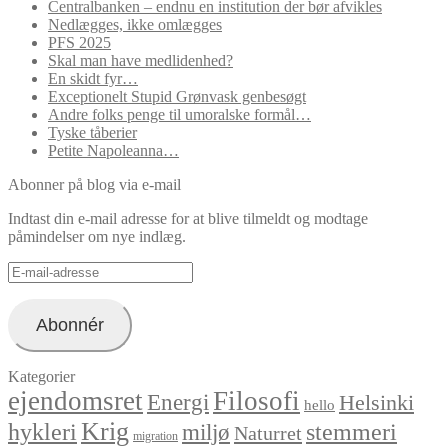
Centralbanken – endnu en institution der bør afvikles
Nedlægges, ikke omlægges
PFS 2025
Skal man have medlidenhed?
En skidt fyr…
Exceptionelt Stupid Grønvask genbesøgt
Andre folks penge til umoralske formål…
Tyske tåberier
Petite Napoleanna…
Abonner på blog via e-mail
Indtast din e-mail adresse for at blive tilmeldt og modtage
påmindelser om nye indlæg.
E-
mail-
adresse
Abonnér
Kategorier
ejendomsret
Filosofi
Energi
Helsinki
hello
Krig
hykleri
stemmeri
miljø
Naturret
migration