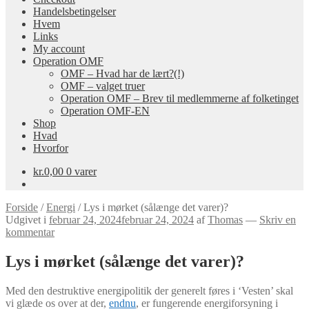
Handelsbetingelser
Hvem
Links
My account
Operation OMF
OMF – Hvad har de lært?(!)
OMF – valget truer
Operation OMF – Brev til medlemmerne af folketinget
Operation OMF-EN
Shop
Hvad
Hvorfor
kr.
0,00
0 varer
Forside
/
Energi
/
Lys i mørket (sålænge det varer)?
Udgivet i
februar 24, 2024
februar 24, 2024
af
Thomas
—
Skriv en
kommentar
Lys i mørket (sålænge det varer)?
Med den destruktive energipolitik der generelt føres i ‘Vesten’ skal
vi glæde os over at der,
endnu
, er fungerende energiforsyning i