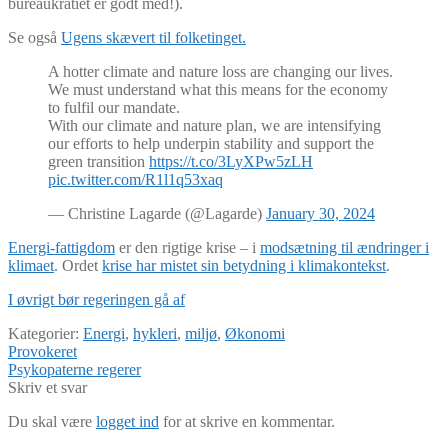
bureaukratiet er godt med!).
Se også
Ugens skævert til folketinget.
A hotter climate and nature loss are changing our lives.
We must understand what this means for the economy
to fulfil our mandate.
With our climate and nature plan, we are intensifying
our efforts to help underpin stability and support the
green transition
https://t.co/3LyXPw5zLH
pic.twitter.com/R1l1q53xaq
— Christine Lagarde (@Lagarde)
January 30, 2024
Energi-fattigdom
er den rigtige krise – i
modsætning til ændringer i
klimaet
. Ordet
krise har mistet sin betydning i klimakontekst
.
I øvrigt bør regeringen gå af
Kategorier:
Energi
,
hykleri
,
miljø
,
Økonomi
Indlægsnavigation
Forrige
Provokeret
indlæg:
Næste
Psykopaterne regerer
indlæg:
Skriv et svar
Du skal være
logget ind
for at skrive en kommentar.