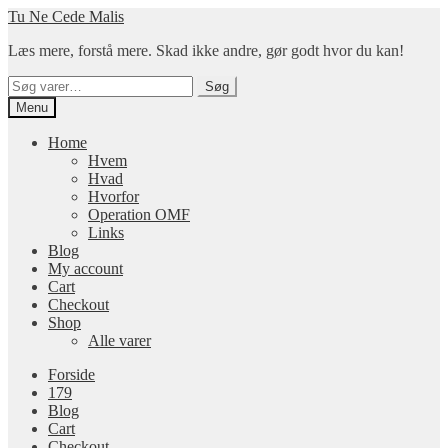
Spring
Spring
Tu Ne Cede Malis
til
til
Læs mere, forstå mere. Skad ikke andre, gør godt hvor du kan!
navigation
indhold
Søg
Søg
efter:
Menu
Home
Hvem
Hvad
Hvorfor
Operation OMF
Links
Blog
My account
Cart
Checkout
Shop
Alle varer
Forside
179
Blog
Cart
Checkout