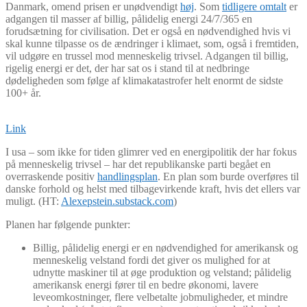
Danmark, omend prisen er unødvendigt
høj
. Som
tidligere omtalt
er
adgangen til masser af billig, pålidelig energi 24/7/365 en
forudsætning for civilisation. Det er også en nødvendighed hvis vi
skal kunne tilpasse os de ændringer i klimaet, som, også i fremtiden,
vil udgøre en trussel mod menneskelig trivsel. Adgangen til billig,
rigelig energi er det, der har sat os i stand til at nedbringe
dødeligheden som følge af klimakatastrofer helt enormt de sidste
100+ år.
Link
I usa – som ikke for tiden glimrer ved en energipolitik der har fokus
på menneskelig trivsel – har det republikanske parti begået en
overraskende positiv
handlingsplan
. En plan som burde overføres til
danske forhold og helst med tilbagevirkende kraft, hvis det ellers var
muligt. (HT:
Alexepstein.substack.com
)
Planen har følgende punkter:
Billig, pålidelig energi er en nødvendighed for amerikansk og
menneskelig velstand fordi det giver os mulighed for at
udnytte maskiner til at øge produktion og velstand; pålidelig
amerikansk energi fører til en bedre økonomi, lavere
leveomkostninger, flere velbetalte jobmuligheder, et mindre