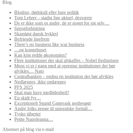
Blog
Blodrus, dødskult eller bare politik
Tom Lehrer – stadig lige aktuel, desværre
De er ikke som os andre, de er noget for sig selv…
Sprogforbistring
Skamløst dansk hykleri
Befriende ligefrem
There’s no business like war business
…og kongehuset
Kan krig redde økonomien?
Flere institutioner der skal afskaffes – Nobel fredsprisen
Mens vi er i gang med at opremse institutioner der bør
afvikles… Nato
Centralbanken – endnu en institution der bør afvikles
Nedlægges, ikke omlægges
PFS 2025
Skal man have medlidenhed?
En skidt fyr…
Exceptionelt Stupid Grønvask genbesøgt
Andre folks penge til umoralske formål…
Tyske tåberier
Petite Napoleanna…
Abonner på blog via e-mail