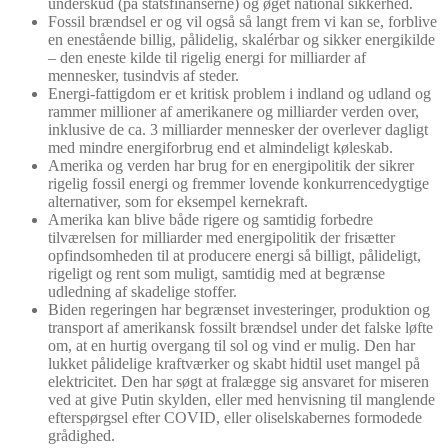
underskud (på statsfinanserne) og øget national sikkerhed.
Fossil brændsel er og vil også så langt frem vi kan se, forblive
en enestående billig, pålidelig, skalérbar og sikker energikilde
– den eneste kilde til rigelig energi for milliarder af
mennesker, tusindvis af steder.
Energi-fattigdom er et kritisk problem i indland og udland og
rammer millioner af amerikanere og milliarder verden over,
inklusive de ca. 3 milliarder mennesker der overlever dagligt
med mindre energiforbrug end et almindeligt køleskab.
Amerika og verden har brug for en energipolitik der sikrer
rigelig fossil energi og fremmer lovende konkurrencedygtige
alternativer, som for eksempel kernekraft.
Amerika kan blive både rigere og samtidig forbedre
tilværelsen for milliarder med energipolitik der frisætter
opfindsomheden til at producere energi så billigt, pålideligt,
rigeligt og rent som muligt, samtidig med at begrænse
udledning af skadelige stoffer.
Biden regeringen har begrænset investeringer, produktion og
transport af amerikansk fossilt brændsel under det falske løfte
om, at en hurtig overgang til sol og vind er mulig. Den har
lukket pålidelige kraftværker og skabt hidtil uset mangel på
elektricitet. Den har søgt at fralægge sig ansvaret for miseren
ved at give Putin skylden, eller med henvisning til manglende
efterspørgsel efter COVID, eller oliselskabernes formodede
grådighed.