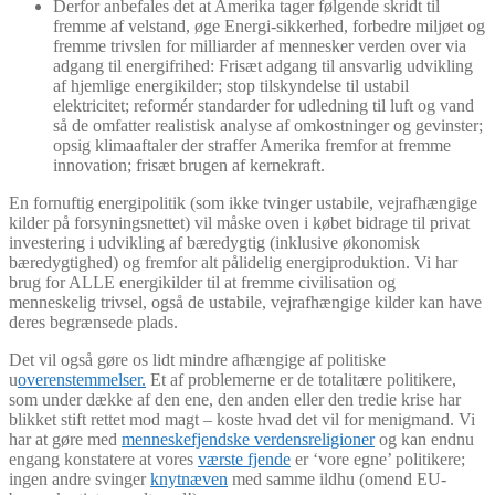
Derfor anbefales det at Amerika tager følgende skridt til
fremme af velstand, øge Energi-sikkerhed, forbedre miljøet og
fremme trivslen for milliarder af mennesker verden over via
adgang til energifrihed: Frisæt adgang til ansvarlig udvikling
af hjemlige energikilder; stop tilskyndelse til ustabil
elektricitet; reformér standarder for udledning til luft og vand
så de omfatter realistisk analyse af omkostninger og gevinster;
opsig klimaaftaler der straffer Amerika fremfor at fremme
innovation; frisæt brugen af kernekraft.
En fornuftig energipolitik (som ikke tvinger ustabile, vejrafhængige
kilder på forsyningsnettet) vil måske oven i købet bidrage til privat
investering i udvikling af bæredygtig (inklusive økonomisk
bæredygtighed) og fremfor alt pålidelig energiproduktion. Vi har
brug for ALLE energikilder til at fremme civilisation og
menneskelig trivsel, også de ustabile, vejrafhængige kilder kan have
deres begrænsede plads.
Det vil også gøre os lidt mindre afhængige af politiske
u
overenstemmelser.
Et af problemerne er de totalitære politikere,
som under dække af den ene, den anden eller den tredie krise har
blikket stift rettet mod magt – koste hvad det vil for menigmand. Vi
har at gøre med
menneskefjendske verdensreligioner
og kan endnu
engang konstatere at vores
værste fjende
er ‘vore egne’ politikere;
ingen andre svinger
knytnæven
med samme ildhu (omend EU-