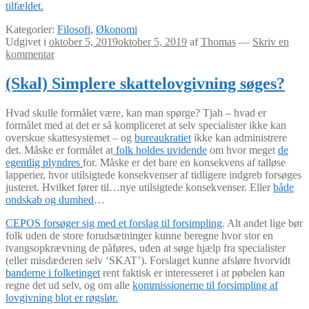
tilfældet.
Kategorier:
Filosofi
,
Økonomi
Udgivet i
oktober 5, 2019
oktober 5, 2019
af
Thomas
—
Skriv en
kommentar
(Skal) Simplere skattelovgivning søges?
Hvad skulle formålet være, kan man spørge? Tjah – hvad er
formålet med at det er så kompliceret at selv specialister ikke kan
overskue skattesystemet – og
bureaukratiet
ikke kan administrere
det. Måske er formålet at
folk holdes uvidende
om hvor meget
de
egentlig plyndres
for. Måske er det bare en konsekvens af talløse
lapperier, hvor utilsigtede konsekvenser af tidligere indgreb forsøges
justeret. Hvilket fører til…nye utilsigtede konsekvenser. Eller
både
ondskab og dumhed
…
CEPOS forsøger sig med et forslag til forsimpling
. Alt andet lige bør
folk uden de store forudsætninger kunne beregne hvor stor en
tvangsopkrævning de påføres, uden at søge hjælp fra specialister
(eller misdæderen selv ‘SKAT’). Forslaget kunne afsløre hvorvidt
banderne i folketinget
rent faktisk er interesseret i at pøbelen kan
regne det ud selv, og om alle
kommissionerne til forsimpling af
lovgivning blot er røgslør.