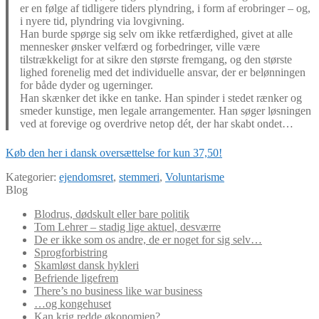
er en følge af tidligere tiders plyndring, i form af erobringer – og,
i nyere tid, plyndring via lovgivning.
Han burde spørge sig selv om ikke retfærdighed, givet at alle
mennesker ønsker velfærd og forbedringer, ville være
tilstrækkeligt for at sikre den største fremgang, og den største
lighed forenelig med det individuelle ansvar, der er belønningen
for både dyder og ugerninger.
Han skænker det ikke en tanke. Han spinder i stedet rænker og
smeder kunstige, men legale arrangementer. Han søger løsningen
ved at forevige og overdrive netop dét, der har skabt ondet…
Køb den her i dansk oversættelse for kun 37,50!
Kategorier:
ejendomsret
,
stemmeri
,
Voluntarisme
Blog
Blodrus, dødskult eller bare politik
Tom Lehrer – stadig lige aktuel, desværre
De er ikke som os andre, de er noget for sig selv…
Sprogforbistring
Skamløst dansk hykleri
Befriende ligefrem
There’s no business like war business
…og kongehuset
Kan krig redde økonomien?