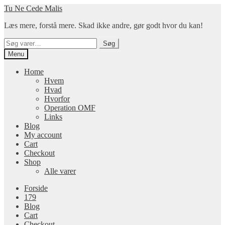
Spring
Spring
Tu Ne Cede Malis
til
til
Læs mere, forstå mere. Skad ikke andre, gør godt hvor du kan!
navigation
indhold
Søg
Søg
efter:
Menu
Home
Hvem
Hvad
Hvorfor
Operation OMF
Links
Blog
My account
Cart
Checkout
Shop
Alle varer
Forside
179
Blog
Cart
Checkout