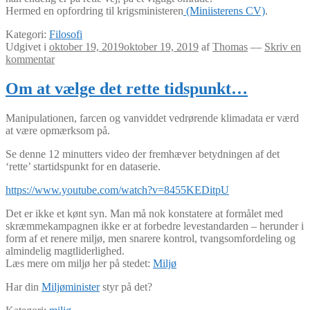
Hermed en opfordring til krigsministeren
(Miniisterens CV)
.
Kategori:
Filosofi
Udgivet i
oktober 19, 2019
oktober 19, 2019
af
Thomas
—
Skriv en
kommentar
Om at vælge det rette tidspunkt…
Manipulationen, farcen og vanviddet vedrørende klimadata er værd
at være opmærksom på.
Se denne 12 minutters video der fremhæver betydningen af det
‘rette’ startidspunkt for en dataserie.
https://www.youtube.com/watch?v=8455KEDitpU
Det er ikke et kønt syn. Man må nok konstatere at formålet med
skræmmekampagnen ikke er at forbedre levestandarden – herunder i
form af et renere miljø, men snarere kontrol, tvangsomfordeling og
almindelig magtliderlighed.
Læs mere om miljø her på stedet:
Miljø
Har din
Miljøminister
styr på det?