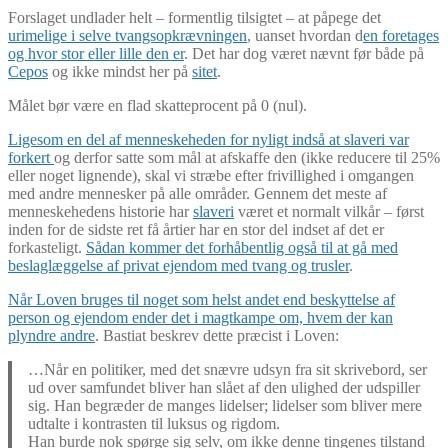
Forslaget undlader helt – formentlig tilsigtet – at påpege det
urimelige i selve tvangsopkrævningen
, uanset hvordan d
en foretages
og hvor stor eller lille den er
. Det har dog været nævnt før både på
Cepos
og ikke mindst her på
sitet
.
Målet bør være en flad skatteprocent på 0 (nul).
Ligesom en del af menneskeheden for nyligt indså at slaveri var
forkert
og derfor satte som mål at afskaffe den (ikke reducere til 25%
eller noget lignende), skal vi stræbe efter frivillighed i omgangen
med andre mennesker på alle områder. Gennem det meste af
menneskehedens historie har
slaveri
været et normalt vilkår – først
inden for de sidste ret få årtier har en stor del indset af det er
forkasteligt.
Sådan kommer det forhåbentlig også til at gå med
beslaglæggelse af privat ejendom med tvang og trusler
.
Når Loven bruges til noget som helst andet end beskyttelse af
person og ejendom ender det i magtkampe om, hvem der kan
plyndre andre
. Bastiat beskrev dette præcist i Loven:
…Når en politiker, med det snævre udsyn fra sit skrivebord, ser
ud over samfundet bliver han slået af den ulighed der udspiller
sig. Han begræder de manges lidelser; lidelser som bliver mere
udtalte i kontrasten til luksus og rigdom.
Han burde nok spørge sig selv, om ikke denne tingenes tilstand