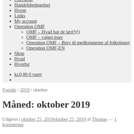
Handelsbetingelser
Hvem
Links
My account
Operation OMF
OMF – Hvad har de lært?(!)
OMF – valget truer
Operation OMF – Brev til medlemmerne af folketinget
Operation OMF-EN
Shop
Hvad
Hvorfor
kr.
0,00
0 varer
Forside
/
2019
/
oktober
Måned:
oktober 2019
Udgivet i
oktober 25, 2019
oktober 25, 2019
af
Thomas
—
1
kommentar