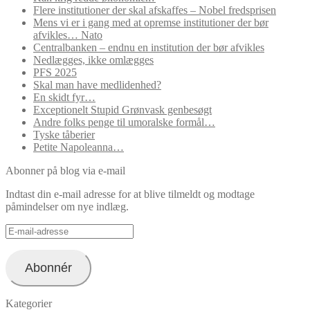
Flere institutioner der skal afskaffes – Nobel fredsprisen
Mens vi er i gang med at opremse institutioner der bør
afvikles… Nato
Centralbanken – endnu en institution der bør afvikles
Nedlægges, ikke omlægges
PFS 2025
Skal man have medlidenhed?
En skidt fyr…
Exceptionelt Stupid Grønvask genbesøgt
Andre folks penge til umoralske formål…
Tyske tåberier
Petite Napoleanna…
Abonner på blog via e-mail
Indtast din e-mail adresse for at blive tilmeldt og modtage
påmindelser om nye indlæg.
E-
mail-
adresse
Abonnér
Kategorier