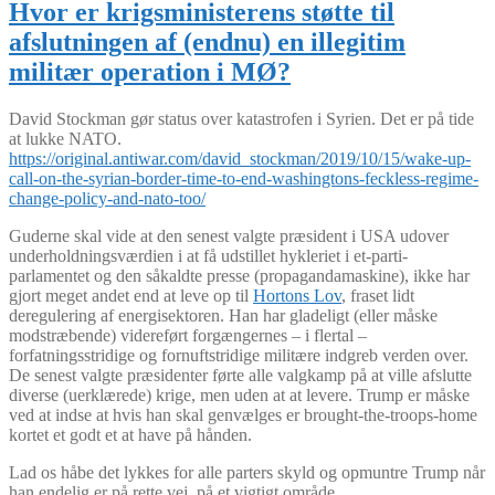
Hvor er krigsministerens støtte til
afslutningen af (endnu) en illegitim
militær operation i MØ?
David Stockman gør status over katastrofen i Syrien. Det er på tide
at lukke NATO.
https://original.antiwar.com/david_stockman/2019/10/15/wake-up-
call-on-the-syrian-border-time-to-end-washingtons-feckless-regime-
change-policy-and-nato-too/
Guderne skal vide at den senest valgte præsident i USA udover
underholdningsværdien i at få udstillet hykleriet i et-parti-
parlamentet og den såkaldte presse (propagandamaskine), ikke har
gjort meget andet end at leve op til
Hortons Lov
, fraset lidt
deregulering af energisektoren. Han har gladeligt (eller måske
modstræbende) videreført forgængernes – i flertal –
forfatningsstridige og fornuftstridige militære indgreb verden over.
De senest valgte præsidenter førte alle valgkamp på at ville afslutte
diverse (uerklærede) krige, men uden at at levere. Trump er måske
ved at indse at hvis han skal genvælges er brought-the-troops-home
kortet et godt et at have på hånden.
Lad os håbe det lykkes for alle parters skyld og opmuntre Trump når
han endelig er på rette vej, på et vigtigt område.