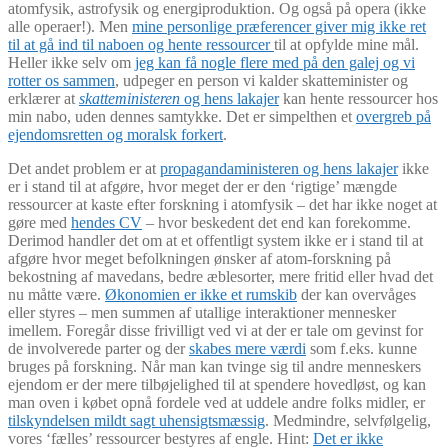
atomfysik, astrofysik og energiproduktion. Og også på opera (ikke
alle operaer!). Men
mine personlige præferencer giver mig ikke ret
til at gå ind til naboen og hente ressourcer
til at opfylde mine mål.
Heller ikke selv om
jeg kan få nogle flere med på den galej og vi
rotter os sammen
, udpeger en person vi kalder skatteminister og
erklærer at
skatteministeren
og hens lakajer
kan hente ressourcer hos
min nabo, uden dennes samtykke. Det er simpelthen et
overgreb på
ejendomsretten og moralsk forkert
.
Det andet problem er at
propagandaministeren og hens lakajer
ikke
er i stand til at afgøre, hvor meget der er den ‘rigtige’ mængde
ressourcer at kaste efter forskning i atomfysik – det har ikke noget at
gøre med
hendes CV
– hvor beskedent det end kan forekomme.
Derimod handler det om at et offentligt system ikke er i stand til at
afgøre hvor meget befolkningen ønsker af atom-forskning på
bekostning af mavedans, bedre æblesorter, mere fritid eller hvad det
nu måtte være.
Økonomien er ikke et rumskib
der kan overvåges
eller styres – men summen af utallige interaktioner mennesker
imellem. Foregår disse frivilligt ved vi at der er tale om gevinst for
de involverede parter og der
skabes mere værdi
som f.eks. kunne
bruges på forskning. Når man kan tvinge sig til andre menneskers
ejendom er der mere tilbøjelighed til at spendere hovedløst, og kan
man oven i købet opnå fordele ved at uddele andre folks midler, er
tilskyndelsen mildt sagt uhensigtsmæssig
. Medmindre, selvfølgelig,
vores ‘fælles’ ressourcer bestyres af engle. Hint:
Det er ikke