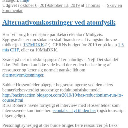
Kategori:
miljø
Udgivet i
oktober 6, 2019
oktober 13, 2019
af
Thomas
—
Skriv en
kommentar
Alternativomkostninger ved atomfysik
Har ‘vi’ brug for en større partikelaccelerator? Muligvis.
Spørgsmålet er om sådan en skal finansieres af tvangsinddrevne
midler (p.t.
137MDKK
/år). CERNs budget for 2019 er på knap
1,5
mia CHF
, eller ca 10MiaDKK.
Svaret på det retoriske spørgsmål er naturligvis Nej! Det skal det
ikke. Politikere kan ikke vide hvad der er den bedste brug af
ressourcer og kerer sig normalt ganske lidt om
alternativomkostninger
.
Sabine Hossenfelder påpeger begrænsningerne ved den ellers
bemærkelsesværdigt succesrige reduktionistiske model.
http://backreaction.blogspot.com/2019/10/has-reductionism-run-its-
course.html
Russ Roberts havde fornyligt et interview med Hossenfelder som
interesserede kan finde her:
econtalk – lyt til den her
(også transcript
tilgængeligt).
Personligt synes jeg at der burde bruges flere ressourcer på f.eks.