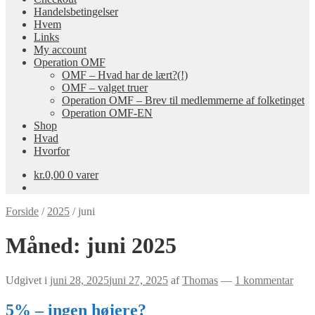
Handelsbetingelser
Hvem
Links
My account
Operation OMF
OMF – Hvad har de lært?(!)
OMF – valget truer
Operation OMF – Brev til medlemmerne af folketinget
Operation OMF-EN
Shop
Hvad
Hvorfor
kr.
0,00
0 varer
Forside
/
2025
/
juni
Måned:
juni 2025
Udgivet i
juni 28, 2025
juni 27, 2025
af
Thomas
—
1 kommentar
5% – ingen højere?