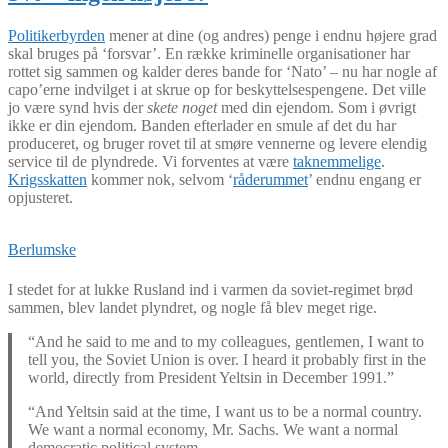
Politikerbyrden
mener at dine (og andres) penge i endnu højere grad
skal bruges på ‘forsvar’. En række kriminelle organisationer har
rottet sig sammen og kalder deres bande for ‘Nato’ – nu har nogle af
capo’erne indvilget i at skrue op for beskyttelsespengene. Det ville
jo være synd hvis der
skete noget
med din ejendom. Som i øvrigt
ikke er din ejendom. Banden efterlader en smule af det du har
produceret, og bruger rovet til at smøre vennerne og levere elendig
service til de plyndrede. Vi forventes at være
taknemmelige
.
Krigsskatten
kommer nok, selvom ‘
råderummet
’ endnu engang er
opjusteret.
Berlumske
I stedet for at lukke Rusland ind i varmen da soviet-regimet brød
sammen, blev landet plyndret, og nogle få blev meget rige.
“And he said to me and to my colleagues, gentlemen, I want to
tell you, the Soviet Union is over. I heard it probably first in the
world, directly from President Yeltsin in December 1991.”
“And Yeltsin said at the time, I want us to be a normal country.
We want a normal economy, Mr. Sachs. We want a normal
democratic political system.