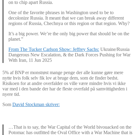
on to chip apart Russia.
One of the favorite phrases in Washington used to be to
decolonize Russia. It meant that we can break away different
regions of Russia, Chechnya or this region or that region. Why?
It’s a big power. We’re the only big power that should be on the
planet.”
From The Tucker Carlson Show: Jeffrey Sachs:
Ukraine/Russia
Dangerous New Escalation, & the Dark Forces Pushing for War
With Iran, 11 Jun 2025
5% af BNP er monstrøst mange penge der alle kunne gøre mere
nytte hvis folk selv fik lov at bruge dem, som de finder bedst.
Risikoen for at andre overfalder os ville være mindre hvis vi ikke
var med i den bande der har de fleste overfald på samvittigheden i
nyere tid.
Som
David Stockman skriver:
…That is to say, the War Capital of the World bivouacked on the
Potomac has outfitted the Oval Office with a War Machine that is