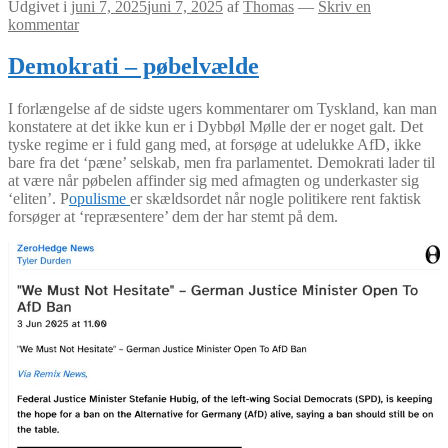
Udgivet i
juni 7, 2025
juni 7, 2025
af
Thomas
—
Skriv en
kommentar
Demokrati – pøbelvælde
I forlængelse af de sidste ugers kommentarer om Tyskland, kan man
konstatere at det ikke kun er i Dybbøl Mølle der er noget galt. Det
tyske regime er i fuld gang med, at forsøge at udelukke AfD, ikke
bare fra det ‘pæne’ selskab, men fra parlamentet. Demokrati lader til
at være når pøbelen affinder sig med afmagten og underkaster sig
‘eliten’. P
opulisme
er skældsordet når nogle politikere rent faktisk
forsøger at ‘repræsentere’ dem der har stemt på dem.