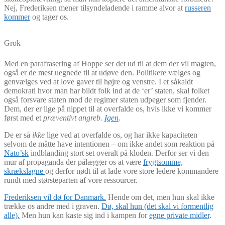
Nej, Frederiksen mener tilsyndeladende i ramme alvor at
russeren
kommer
og tager os.
Grok
Med en parafrasering af Hoppe ser det ud til at dem der vil magten,
også er de mest uegnede til at udøve den. Politikere vælges og
genvælges ved at love gaver til højre og venstre. I et såkaldt
demokrati hvor man har bildt folk ind at de ‘er’ staten, skal folket
også forsvare staten mod de regimer staten udpeger som fjender.
Dem, der er lige på nippet til at overfalde os, hvis ikke vi kommer
først med et
præventivt angreb.
Igen
.
De er så
ikke
lige ved at overfalde os, og har ikke kapaciteten
selvom de måtte have intentionen – om ikke andet som reaktion på
Nato’sk
indblanding stort set overalt på kloden. Derfor ser vi den
mur af propaganda der pålægger os at være
frygtsomme,
skrækslagne
og derfor nødt til at lade vore store ledere kommandere
rundt med størsteparten af vore ressourcer.
Frederiksen vil dø for Danmark.
Hende om det, men hun skal ikke
trække os andre med i graven.
Dø, skal hun (det skal vi formentlig
alle).
Men hun kan kaste sig ind i kampen for
egne private midler
.