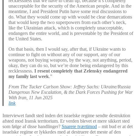
recklessness that we have to clean up, because it’s completely
unacceptable for the security of the American people. And in the
meantime, I and President Putin have some real discussions to
do. What they would come up with would be clear demarcations
that would keep the two superpowers from each other’s neck,
like the Ukrainian attack, which is completely unacceptable,
endangers the entire world, and is preventable by the President of
the United States.
On that basis, then I would say, after that, if Ukraine wants to
continue to fight on without any of our support, any of our
weapons, not buying weapons, by the way, not anything, period,
okay, they can do so, but we’re done being endangered by this
recklessness.
I resent completely that Zelensky endangered
my family last week
.”
From The Tucker Carlson Show: Jeffrey Sachs: Ukraine/Russia
Dangerous New Escalation, & the Dark Forces Pushing for War
With Iran, 11 Jun 2025
link
Interviewet fandt sted inden det israelske regime sendte destruktion
afsted mod Iransk territorium. Er verden blevet et mere sikkert sted
som følge af disse handlinger?
Snarere tværtimod
– mit bud er at det
israelske regime er lykkedes med at destruere det meste af den