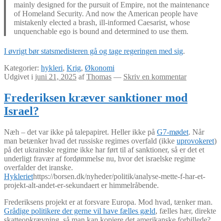
mainly designed for the pursuit of Empire, not the maintenance
of Homeland Security. And now the American people have
mistakenly elected a brash, ill-informed Caesarist, whose
unquenchable ego is bound and determined to use them.
I øvrigt bør statsmedisteren gå og tage regeringen med sig
.
Kategorier:
hykleri
,
Krig
,
Økonomi
Udgivet i
juni 21, 2025
af
Thomas
—
Skriv en kommentar
Frederiksen kræver sanktioner mod
Israel?
Næh – det var ikke på talepapiret. Heller ikke på
G7-mødet
. Når
man betænker hvad det russiske regimes overfald (ikke
uprovokeret
)
på det ukrainske regime ikke har ført til af sanktioner, så er det et
underligt fravær af fordømmelse nu, hvor det israelske regime
overfalder det iranske.
Hykleriet
https://borsen.dk/nyheder/politik/analyse-mette-f-har-et-
projekt-alt-andet-er-sekundaert er himmelråbende.
Frederiksens projekt er at forsvare Europa. Mod hvad, tænker man.
Grådige politikere der gerne vil have fælles gæld
, fælles hær, direkte
skatteopkrævning, så man kan kopiere det amerikanske forbillede?