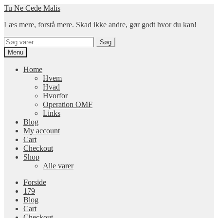
Spring
Spring
Tu Ne Cede Malis
til
til
Læs mere, forstå mere. Skad ikke andre, gør godt hvor du kan!
navigation
indhold
Søg
Søg
efter:
Menu
Home
Hvem
Hvad
Hvorfor
Operation OMF
Links
Blog
My account
Cart
Checkout
Shop
Alle varer
Forside
179
Blog
Cart
Checkout