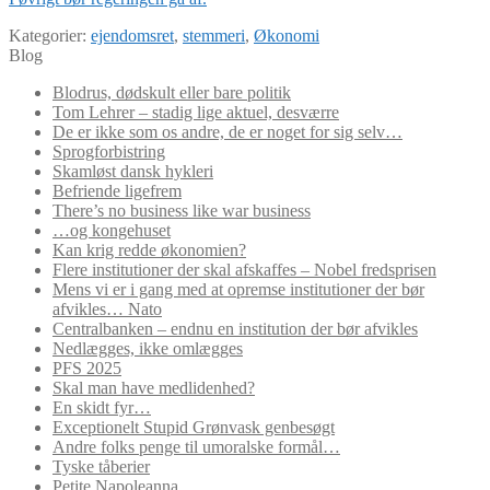
Kategorier:
ejendomsret
,
stemmeri
,
Økonomi
Blog
Blodrus, dødskult eller bare politik
Tom Lehrer – stadig lige aktuel, desværre
De er ikke som os andre, de er noget for sig selv…
Sprogforbistring
Skamløst dansk hykleri
Befriende ligefrem
There’s no business like war business
…og kongehuset
Kan krig redde økonomien?
Flere institutioner der skal afskaffes – Nobel fredsprisen
Mens vi er i gang med at opremse institutioner der bør
afvikles… Nato
Centralbanken – endnu en institution der bør afvikles
Nedlægges, ikke omlægges
PFS 2025
Skal man have medlidenhed?
En skidt fyr…
Exceptionelt Stupid Grønvask genbesøgt
Andre folks penge til umoralske formål…
Tyske tåberier
Petite Napoleanna…