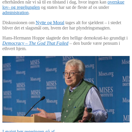
efterhånden når vi så til en tilstand i dag, hvor ingen kan
overskue
lov- og regeljunglen
og staten har sat de fleste af os under
administration
.
Diskussionen om
Nytte og Moral
tages alt for sjældent – i stedet
bliver det et slagsmål om, hvem der har plyndringsmagten.
Hans-Hermann Hoppe slagtede den hellige demokrati-ko grundigt i
Democracy – The God That Failed
–
den burde være pensum i
ethvert hjem.
I øvrigt bør regeringen gå af.