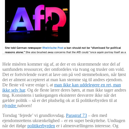
Hele miséren kommer sig af, at der er en skræmmende stor del af
samfundets ressourcer, der omfordeles via tvang og trusler om vold.
Det er fortvivlende svært at lave om på ved stemmeboksen, når først
det er alment accepteret at man kan stemme sig til andres ejendom.
De fleste vil være enige i, at
man ikke kan uddelegere en ret, man
ikke selv har
. Og de fleste lærer deres børn, at man ikke tager andres
ting. Konsistens i tankegangen eksisterer desværre ikke når det
gælder politik – så er det pludselig ok at få politikerbyrden til at
p
lyndre
naboen!
Torsdag ‘fejrede’ vi grundlovsdag.
Paragraf 73
– den med
ejendomsrettens ukrænkelighed – er en super beskyttelse. Undtagen
når det ifølge
politikerbyrden
er i almenvællingens interesse. Og