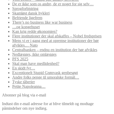
De er ikke som os andre, de er noget for sig selv…
Sprogforbistring
Skamløst dansk hykleri
Befriende ligefrem
There’s no business like war business
…og kongehuset
Kan krig redde økonomien?
Flere institutioner der skal afskaffes – Nobel fredsprisen
Mens vi er i gang med at opremse institutioner der bør
afvikles… Nato
Centralbanken – endnu en institution der bør afvikles
Nedlægges, ikke omlægges
PFS 2025
Skal man have medlidenhed?
En skidt fyr…
Exceptionelt Stupid Grønvask genbesøgt
Andre folks penge til umoralske formål…
Tyske tåberier
Petite Napoleanna…
Abonner på blog via e-mail
Indtast din e-mail adresse for at blive tilmeldt og modtage
påmindelser om nye indlæg.