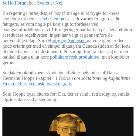
SoHo Forum
her.
Svaret er Nej
.
En regering i ‘arbejdstøjet’ bør få mange til at frygte for deres
tegnebog og deres
selvbestemmelse
– ‘lovarbejdet’ gør os alle
fattigere, selvom nogle på kort sigt forfordeles ved
tvangsomfordelingen. ALLE regeringer har haft en påstået ambition
at reducere regelbyrden, ingen har valgt at gennemføre de
nødvendige tiltag. Som H
erby og Andersen
nævnte igen, er der
gode erfaringer med en simpel tilgang fra Canada (uden at det førte
til døde babyer i rendestenene). Personligt foretrækker jeg en mere
radikal tilgang til at gøre
politikere reelt produktive
, men kombinér
gerne.
Socialdemokratismens skadelige effekter behandles af Hans-
Hermann Hoppe i kapitel 4 i
Teorien om socialisme og kapitalisme.
Hent det her på dansk, ganske gratis
.
Som Hoppe også citeres for: Det, der er sandt, retfærdigt og smukt
afgøres ikke ved afstemning.