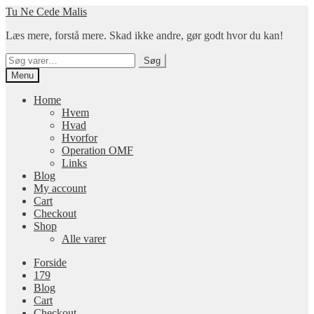
Spring
Spring
Tu Ne Cede Malis
til
til
Læs mere, forstå mere. Skad ikke andre, gør godt hvor du kan!
navigation
indhold
Søg
Søg
efter:
Menu
Home
Hvem
Hvad
Hvorfor
Operation OMF
Links
Blog
My account
Cart
Checkout
Shop
Alle varer
Forside
179
Blog
Cart
Checkout