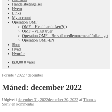
Handelsbetingelser
Hvem
Links
My account
Operation OMF
OMF – Hvad har de lært?(!)
OMF – valget truer
Operation OMF – Brev til medlemmerne af folketinget
Operation OMF-EN
Shop
Hvad
Hvorfor
kr.
0,00
0 varer
Forside
/
2022
/
december
Måned:
december 2022
Udgivet i
december 31, 2022
december 30, 2022
af
Thomas
—
Skriv en kommentar