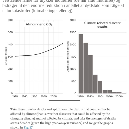
velstående lande før ulykker indtræffer (de har altid indtruffet) og
bidrager til den enorme reduktion i antallet af dødsfald som følge af
naturkatastrofer (klimabetinget eller ej).