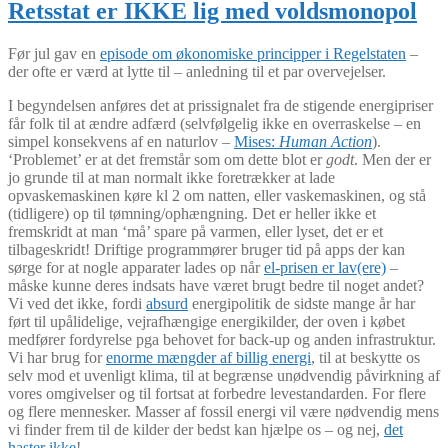
Retsstat er IKKE lig med voldsmonopol
Før jul gav en
episode om økonomiske principper i Regelstaten
–
der ofte er værd at lytte til – anledning til et par overvejelser.
I begyndelsen anføres det at prissignalet fra de stigende energipriser
får folk til at ændre adfærd (selvfølgelig ikke en overraskelse – en
simpel konsekvens af en naturlov –
Mises:
Human Action
).
‘Problemet’ er at det fremstår som om dette blot er
godt
. Men der er
jo grunde til at man normalt ikke foretrækker at lade
opvaskemaskinen køre kl 2 om natten, eller vaskemaskinen, og stå
(tidligere) op til tømning/ophængning. Det er heller ikke et
fremskridt at man ‘må’ spare på varmen, eller lyset, det er et
tilbageskridt! Driftige programmører bruger tid på apps der kan
sørge for at nogle apparater lades op når
el-prisen er lav(ere)
–
måske kunne deres indsats have været brugt bedre til noget andet?
Vi ved det ikke, fordi
absurd
energipolitik de sidste mange år har
ført til upålidelige, vejrafhængige energikilder, der oven i købet
medfører fordyrelse pga behovet for back-up og anden infrastruktur.
Vi har brug for
enorme mængder af billig energi
, til at beskytte os
selv mod et uvenligt klima, til at begrænse unødvendig påvirkning af
vores omgivelser og til fortsat at forbedre levestandarden. For flere
og flere mennesker. Masser af fossil energi vil være nødvendig mens
vi finder frem til de kilder der bedst kan hjælpe os – og nej,
det
haster ikke
!