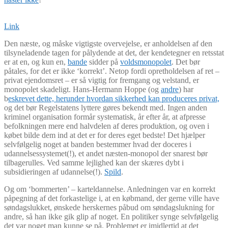
Link
Den næste, og måske vigtigste overvejelse, er anholdelsen af den
tilsyneladende tagen for pålydende at det, der kendetegner en retsstat
er at en, og kun en,
bande
sidder på
voldsmonopolet
. Det bør
påtales, for det er ikke ‘korrekt’. Netop fordi opretholdelsen af ret –
privat ejendomsret – er så vigtig for fremgang og velstand, er
monopolet skadeligt. Hans-Hermann Hoppe (og
andre
) har
b
eskrevet dette, herunder hvordan sikkerhed kan produceres privat,
og det bør Regelstatens lyttere gøres bekendt med. Ingen anden
kriminel organisation formår systematisk, år efter år, at afpresse
befolkningen mere end halvdelen af deres produktion, og oven i
købet bilde dem ind at det er for deres eget bedste! Det hjælper
selvfølgelig noget at banden bestemmer hvad der doceres i
udannelsessystemet(!), et andet næsten-monopol der snarest bør
tilbagerulles. Ved samme lejlighed kan der skæres dybt i
subsidieringen af udannelse(!).
Spild
.
Og om ‘bommerten’ – karteldannelse. Anledningen var en korrekt
påpegning af det forkastelige i, at en købmand, der gerne ville have
søndagslukket, ønskede herskernes påbud om søndagslukning for
andre, så han ikke gik glip af noget. En politiker synge selvfølgelig
det var noget man kunne se på. Problemet er imidlertid at det