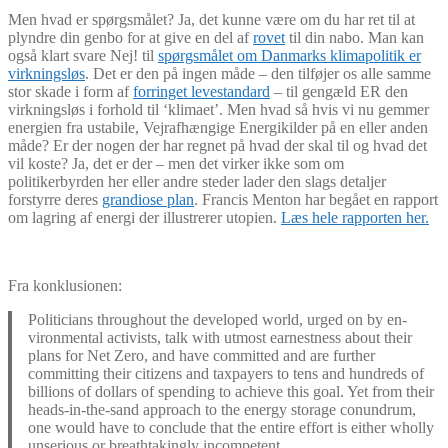
Men hvad er spørgsmålet? Ja, det kunne være om du har ret til at
plyndre din genbo for at give en del af
rovet
til din nabo. Man kan
også klart svare Nej! til
spørgsmålet om Danmarks klimapolitik er
virkningsløs
. Det er den på ingen måde – den tilføjer os alle samme
stor skade i form af
forringet levestandard
– til gengæld ER den
virkningsløs i forhold til ‘klimaet’. Men hvad så hvis vi nu gemmer
energien fra ustabile, Vejrafhængige Energikilder på en eller anden
måde? Er der nogen der har regnet på hvad der skal til og hvad det
vil koste? Ja, det er der – men det virker ikke som om
politikerbyrden her eller andre steder lader den slags detaljer
forstyrre deres
grandiose plan
. Francis Menton har begået en rapport
om lagring af energi der illustrerer utopien.
Læs hele rapporten her.
Fra konklusionen:
Politicians throughout the developed world, urged on by en-
vironmental activists, talk with utmost earnestness about their
plans for Net Zero, and have committed and are further
committing their citizens and taxpayers to tens and hundreds of
billions of dollars of spending to achieve this goal. Yet from their
heads-in-the-sand approach to the energy storage conundrum,
one would have to conclude that the entire effort is either wholly
unserious or breathtakingly incompetent…