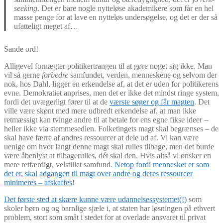
seeking
. Det er bare nogle nytteløse akademikere som får en hel
masse penge for at lave en nytteløs undersøgelse, og det er der så
ufatteligt meget af…
Sande ord!
Alligevel fornægter politikertrangen til at gøre noget sig ikke. Man
vil så gerne
forbedre
samfundet, verden, menneskene og selvom der
nok, hos Dahl, ligger en erkendelse af, at det er uden for politikerens
evne. Demokratiet anprises, men det er ikke det mindst ringe system,
fordi det uvægerligt fører til at de
værste søger og får magten
. Det
ville være skønt med mere udbredt erkendelse af, at man ikke
retmæssigt kan tvinge andre til at betale for ens egne fikse ideer –
heller ikke via stemmesedlen. Folketingets magt skal begrænses – de
skal have færre af andres ressourcer at dele ud af. Vi kan være
uenige om hvor langt denne magt skal rulles tilbage, men det burde
være åbenlyst at tilbagerulles, dét skal den. Hvis altså vi ønsker en
mere retfærdigt, velstillet samfund.
Netop fordi mennesket er som
det er, skal adgangen til magt over andre og deres ressourcer
minimeres – afskaffes
!
Det første sted at skære kunne være udannelsessystemet(!)
som
skoler børn og og barnlige sjæle i, at staten har løsningen på ethvert
problem, stort som småt i stedet for at overlade ansvaret til privat