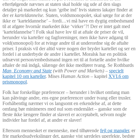
efterfølgende nævnes at staten skal holde sig ude af den slags
detaljer på markedet og kun ‘gribe ind’ hvis statens lakajer finder at
der er
karteldannelse.
Staten, voldsmonopolet, skal sørge for at der
ikke er ‘karteldannelse’ – fordi…vi må have en dygtig embedsmand
til at afgøre hvornår markedet ikke ‘virker’?! Der er intet galt med
‘karteldannelse’! Folk skal have lov til at aftale de priser de vil,
herunder via karteller og fagforeninger, men ikke have adgang til
vold(smonopol) for at tvinge andre til at underordne sig de aftalte
priser. I praksis vil der altid være nogen der bryder kartellet og ser en
fordel i at underbyde de andre i kartellet. Moralsk har en politisk
udnævnt person/embedsmand ingen ret til at fortælle andre hvilke
aftaler de må indgå, sålænge det ikke medfører tvang. Se Rothbards
Man, Economy and State
(with Power and Markets)
–
specielt
kapitel 10 om karteller
. Mises
Human Action –
kapitel
XVI.6 om
prismonopol
.
Folk har forskellige præferencer – herunder i hvilket omfang man
kan påtvinge andre, ens egne præferencer under tvang eller trusler.
Forhåbentlig nærmer vi os langsomt en erkendelse af, at dette
omfang bør minimeres med nul som endemålet – ganske som de
fleste ikke længere finder at slaveri er acceptabelt, selvom nogle
individer har fordel af, at andre er slaver!
Eftersom mennesket er menneske, med tilhørende
fejl og mangler
, er
frie markedsudvekslinger det, ganske vist særdeles uperfekte, bedste