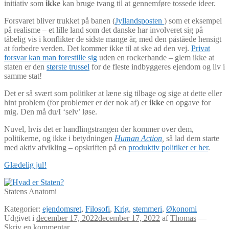
initiativ som
ikke
kan bruge tvang til at gennemføre tossede ideer.
Forsvaret bliver trukket på banen (
Jyllandsposten
) som et eksempel
på realisme – et lille land som det danske har involveret sig på
tåbelig vis i konflikter de sidste mange år, med den påståede hensigt
at forbedre verden. Det kommer ikke til at ske ad den vej.
Privat
forsvar kan man forestille sig
uden en rockerbande – glem ikke at
staten er den
største trussel
for de fleste indbyggeres ejendom og liv i
samme stat!
Det er så svært som politiker at læne sig tilbage og sige at dette eller
hint problem (for problemer er der nok af) er
ikke
en opgave for
mig. Den må du/I ‘selv’ løse.
Nuvel, hvis det er handlingstrangen der kommer over dem,
politikerne, og ikke i betydningen
Human Action
,
så lad dem starte
med aktiv afvikling – opskriften på en
produktiv politiker er her
.
Glædelig jul!
Statens Anatomi
Kategorier:
ejendomsret
,
Filosofi
,
Krig
,
stemmeri
,
Økonomi
Udgivet i
december 17, 2022
december 17, 2022
af
Thomas
—
Skriv en kommentar