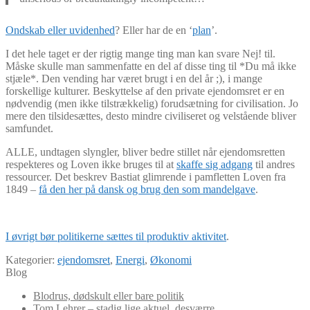
Ondskab eller uvidenhed
? Eller har de en ‘
plan
’.
I det hele taget er der rigtig mange ting man kan svare Nej! til.
Måske skulle man sammenfatte en del af disse ting til *Du må ikke
stjæle*. Den vending har været brugt i en del år ;), i mange
forskellige kulturer. Beskyttelse af den private ejendomsret er en
nødvendig (men ikke tilstrækkelig) forudsætning for civilisation. Jo
mere den tilsidesættes, desto mindre civiliseret og velstående bliver
samfundet.
ALLE, undtagen slyngler, bliver bedre stillet når ejendomsretten
respekteres og Loven ikke bruges til at
skaffe sig adgang
til andres
ressourcer. Det beskrev Bastiat glimrende i pamfletten Loven fra
1849 –
få den her på dansk og brug den som mandelgave
.
I øvrigt bør politikerne sættes til produktiv aktivitet
.
Kategorier:
ejendomsret
,
Energi
,
Økonomi
Blog
Blodrus, dødskult eller bare politik
Tom Lehrer – stadig lige aktuel, desværre