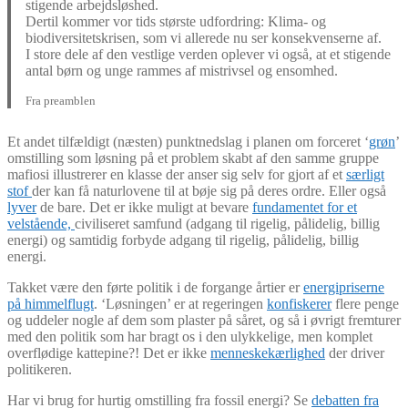
stigende arbejdsløshed.
Dertil kommer vor tids største udfordring: Klima- og
biodiversitetskrisen, som vi allerede nu ser konsekvenserne af.
I store dele af den vestlige verden oplever vi også, at et stigende
antal børn og unge rammes af mistrivsel og ensomhed.
Fra preamblen
Et andet tilfældigt (næsten) punktnedslag i planen om forceret ‘
grøn
’
omstilling som løsning på et problem skabt af den samme gruppe
mafiosi illustrerer en klasse der anser sig selv for gjort af et
særligt
stof
der kan få naturlovene til at bøje sig på deres ordre. Eller også
lyver
de bare. Det er ikke muligt at bevare
fundamentet for et
velstående,
civiliseret samfund (adgang til rigelig, pålidelig, billig
energi) og samtidig forbyde adgang til rigelig, pålidelig, billig
energi.
Takket være den førte politik i de forgange årtier er
energipriserne
på himmelflugt
. ‘Løsningen’ er at regeringen
konfiskerer
flere penge
og uddeler nogle af dem som plaster på såret, og så i øvrigt fremturer
med den politik som har bragt os i den ulykkelige, men komplet
overflødige kattepine?! Det er ikke
menneskekærlighed
der driver
politikeren.
Har vi brug for hurtig omstilling fra fossil energi? Se
debatten fra