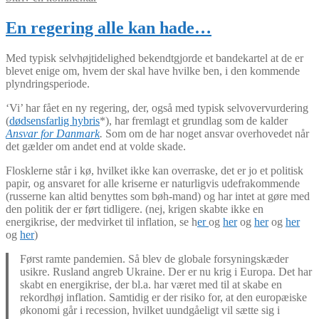
En regering alle kan hade…
Med typisk selvhøjtidelighed bekendtgjorde et bandekartel at de er
blevet enige om, hvem der skal have hvilke ben, i den kommende
plyndringsperiode.
‘Vi’ har fået en ny regering, der, også med typisk selvovervurdering
(
dødsensfarlig hybris
*), har fremlagt et grundlag som de kalder
Ansvar for Danmark
.
Som om de har noget ansvar overhovedet når
det gælder om andet end at volde skade.
Flosklerne står i kø, hvilket ikke kan overraske, det er jo et politisk
papir, og ansvaret for alle kriserne er naturligvis udefrakommende
(russerne kan altid benyttes som bøh-mand) og har intet at gøre med
den politik der er ført tidligere. (nej, krigen skabte ikke en
energikrise, der medvirket til inflation, se h
er
og
her
og
her
og
her
og
her
)
Først ramte pandemien. Så blev de globale forsyningskæder
usikre. Rusland angreb Ukraine. Der er nu krig i Europa. Det har
skabt en energikrise, der bl.a. har været med til at skabe en
rekordhøj inflation. Samtidig er der risiko for, at den europæiske
økonomi går i recession, hvilket uundgåeligt vil sætte sig i