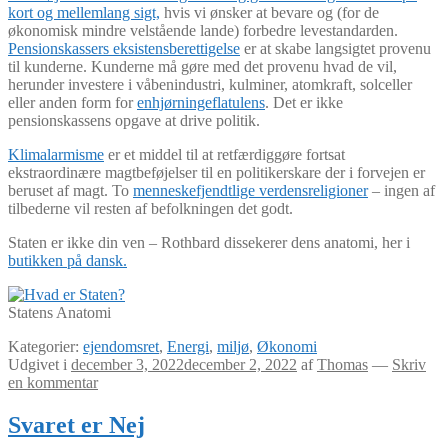
kort og mellemlang sigt,
hvis vi ønsker at bevare og (for de
økonomisk mindre velstående lande) forbedre levestandarden.
Pensionskassers eksistensberettigelse
er at skabe langsigtet provenu
til kunderne. Kunderne må gøre med det provenu hvad de vil,
herunder investere i våbenindustri, kulminer, atomkraft, solceller
eller anden form for
enhjørningeflatulens
. Det er ikke
pensionskassens opgave at drive politik.
Klimalarmisme
er et middel til at retfærdiggøre fortsat
ekstraordinære magtbeføjelser til en politikerskare der i forvejen er
beruset af magt. To
menneskefjendtlige verdensreligioner
– ingen af
tilbederne vil resten af befolkningen det godt.
Staten er ikke din ven – Rothbard dissekerer dens anatomi, her i
butikken på dansk.
Statens Anatomi
Kategorier:
ejendomsret
,
Energi
,
miljø
,
Økonomi
Udgivet i
december 3, 2022
december 2, 2022
af
Thomas
—
Skriv
en kommentar
Svaret er Nej