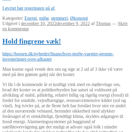
I øvrigt bør regeringen gå af
.
Kategorier:
Energi
,
miljø
,
stemmeri
,
Økonomi
Udgivet i
december 10, 2022
december 9, 2022
af
Thomas
—
Skriv
en kommentar
Hold fingrene væk!
https://borsen.dk/nyheder/finans/hver-tredje-vaegter-gronne-
investeringer-over-afkastet
Man kunne også vende den om og sige at 2 ud af 3 ikke vil være
med på den grønne galej når det koster.
Vi får i de kommende år et kraftigt vink med en møllevinge om,
hvad det koster os at politikerbyrden har satset så voldsomt på
afvikling af stabil, pålidelig, relativt billig og rigelig energi (fossil) til
fordel for ustabile, vejrafhængige, ressourceintensive kilder (sol og
vind). Jeg tvivler på, at de fleste helt har forstået hvor stor en andel
af den nuværende velstand, herunder sikkerhed mod ulykker
forårsaget af et omskifteligt, fjendtligt klima, skyldes adgangen til
fossil energi. Alarmeringssystemer på baggrund af
satellitovervågning gør det muligt at advare også folk i mindre