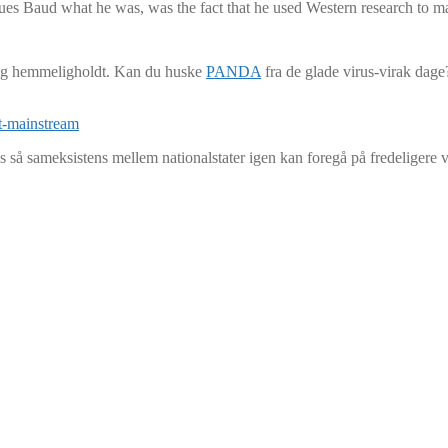
cques Baud what he was, was the fact that he used Western research to mak
lig hemmeligholdt. Kan du huske
PANDA
fra de glade virus-virak dag
t-mainstream
 så sameksistens mellem nationalstater igen kan foregå på fredeligere v