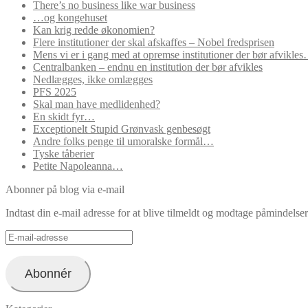
There’s no business like war business
…og kongehuset
Kan krig redde økonomien?
Flere institutioner der skal afskaffes – Nobel fredsprisen
Mens vi er i gang med at opremse institutioner der bør afvikle
Centralbanken – endnu en institution der bør afvikles
Nedlægges, ikke omlægges
PFS 2025
Skal man have medlidenhed?
En skidt fyr…
Exceptionelt Stupid Grønvask genbesøgt
Andre folks penge til umoralske formål…
Tyske tåberier
Petite Napoleanna…
Abonner på blog via e-mail
Indtast din e-mail adresse for at blive tilmeldt og modtage påmindels
E-
mail-
adresse
Abonnér