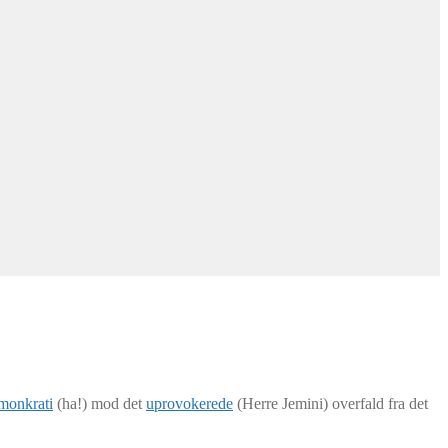
monkrati
(ha!) mod det
uprovokerede
(Herre Jemini) overfald fra det