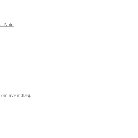
s… Nato
er om nye indlæg.