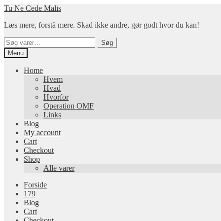
Spring
Spring
Tu Ne Cede Malis
til
til
Læs mere, forstå mere. Skad ikke andre, gør godt hvor du kan!
navigation
indhold
Søg
Søg
efter:
Menu
Home
Hvem
Hvad
Hvorfor
Operation OMF
Links
Blog
My account
Cart
Checkout
Shop
Alle varer
Forside
179
Blog
Cart
Checkout