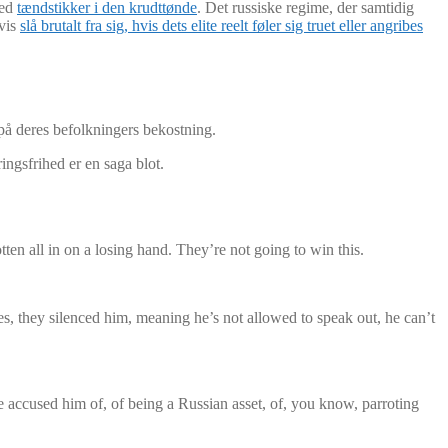
med
tændstikker i den krudttønde
. Det russiske regime, der samtidig
gvis
slå brutalt fra sig, hvis dets elite reelt føler sig truet eller angribes
g på deres befolkningers bekostning.
ingsfrihed er en saga blot.
tten all in on a losing hand. They’re not going to win this.
Yes, they silenced him, meaning he’s not allowed to speak out, he can’t
ave accused him of, of being a Russian asset, of, you know, parroting