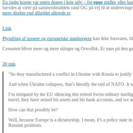
En rigtig konge var enten draget i krig selv – for
egne
midler, eller ha
hævdes at være på sammenbruddets rand OG på vej til at undertvinge 
mere direkte end tilfældet allerede er
.
Link
Plyndring af russere og europæiske statsborgere
kan ikke forsvares, bl
Censuren bliver mere og mere skinger og Orwellsk. Er man på den gale s
20 min
“So they manufactured a conflict in Ukraine with Russia to justify t
And when Ukraine collapses, that’s literally the end of NATO. It wi
I’m intrigued by the EU silencing this retired Swiss military intel
travel, they have seized his assets and his bank accounts, and we ar
How can that possibly be?
Well, because Europe is a dictatorship. I mean, it’s a police state 
Russian positions.