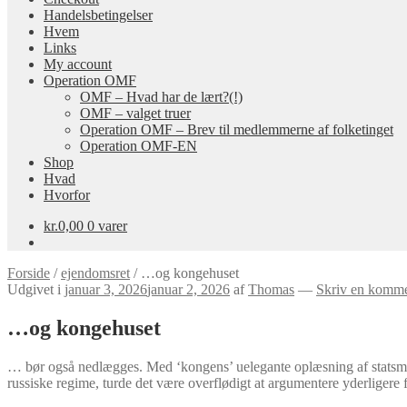
Handelsbetingelser
Hvem
Links
My account
Operation OMF
OMF – Hvad har de lært?(!)
OMF – valget truer
Operation OMF – Brev til medlemmerne af folketinget
Operation OMF-EN
Shop
Hvad
Hvorfor
kr.
0,00
0 varer
Forside
/
ejendomsret
/
…og kongehuset
Udgivet i
januar 3, 2026
januar 2, 2026
af
Thomas
—
Skriv en komme
…og kongehuset
… bør også nedlægges. Med ‘kongens’ uelegante oplæsning af statsmed
russiske regime, turde det være overflødigt at argumentere yderligere