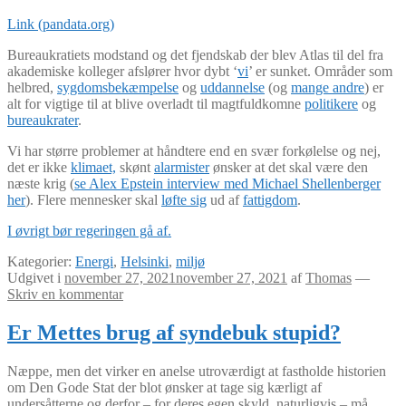
Link (pandata.org)
Bureaukratiets modstand og det fjendskab der blev Atlas til del fra
akademiske kolleger afslører hvor dybt ‘
vi
’ er sunket. Områder som
helbred,
sygdomsbekæmpelse
og
uddannelse
(og
mange andre
) er
alt for vigtige til at blive overladt til magtfuldkomne
politikere
og
bureaukrater
.
Vi har større problemer at håndtere end en svær forkølelse og nej,
det er ikke
klimaet,
skønt
alarmister
ønsker at det skal være den
næste krig (
se Alex Epstein interview med Michael Shellenberger
her
). Flere mennesker skal
løfte sig
ud af
fattigdom
.
I øvrigt bør regeringen gå af.
Kategorier:
Energi
,
Helsinki
,
miljø
Udgivet i
november 27, 2021
november 27, 2021
af
Thomas
—
Skriv en kommentar
Er Mettes brug af syndebuk stupid?
Næppe, men det virker en anelse utroværdigt at fastholde historien
om Den Gode Stat der blot ønsker at tage sig kærligt af
undersåtterne og derfor – for deres egen skyld, naturligvis – må