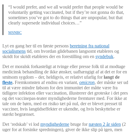
“I would prefer, and we all would prefer that people would be
voluntarily getting vaccinated, but if they’re not gonna do that,
sometimes you’ve got to do things that are unpopular, but that
clearly supersede individual choices…”
MSNBC
Lyt en gang her til en første persons
beretning fra national
socialismens
tid, om hvordan glidebanen langsomt etableres og
skridt for skridt etableres der en forestilling om en
syndebuk
.
Det er moralsk forkasteligt at tvinge eller presse folk til at modtage
medicinsk behandling de ikke ønsker, uafhængigt af at det er for en
smitsom sygdom – der, heldigvis, er relativt ufarlig for
langt de
fleste
.
Fremkomsten af endnu en variant,
omicron
, der måske ser ud
til at være mindre følsom for den immunitet der måtte være fra
tidligere infektion eller vaccination, illustrerer det groteske i det pres
og det vaccinepas-teater myndighederne fremturer med. For ikke at
tale om de børn, med en risiko tæt på nul, der er blevet presset til
vacciner, hvis langtidseffekter er ukendte, og hvis beskyttelse er
stærkt begrænset.
Det ‘redskab’ vi lod
myndighederne
bruge for
næsten 2 år siden
(2
uger for at forsinke spredningen), giver de ikke slip på igen, men