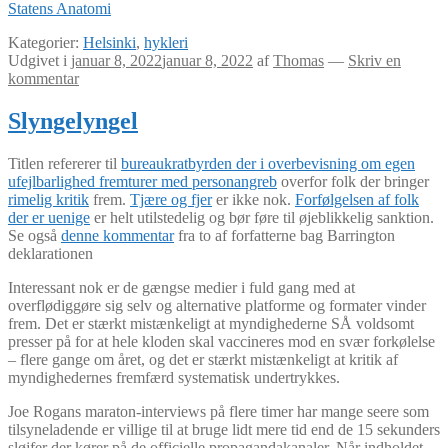
Statens Anatomi
Kategorier:
Helsinki
,
hykleri
Udgivet i
januar 8, 2022
januar 8, 2022
af
Thomas
—
Skriv en
kommentar
Slyngelyngel
Titlen refererer til
bureaukratbyrden der i overbevisning om egen
ufejlbarlighed fremturer med personangreb
overfor folk der bringer
rimelig kritik
frem.
Tjære og fjer
er ikke nok.
Forfølgelsen af folk
der er uenige
er helt utilstedelig og bør føre til øjeblikkelig sanktion.
Se også
denne kommentar
fra to af forfatterne bag Barrington
deklarationen
Interessant nok er de gængse medier i fuld gang med at
overflødiggøre sig selv og alternative platforme og formater vinder
frem. Det er stærkt mistænkeligt at myndighederne SÅ voldsomt
presser på for at hele kloden skal vaccineres mod en svær forkølelse
– flere gange om året, og det er stærkt mistænkeligt at kritik af
myndighedernes fremfærd systematisk undertrykkes.
Joe Rogans maraton-interviews på flere timer har mange seere som
tilsyneladende er villige til at bruge lidt mere tid end de 15 sekunders
sløjfer der kører på de officielle propagandakanaler. Når indholdet