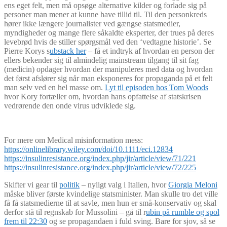
ens eget felt, men må opsøge alternative kilder og forlade sig på
personer man mener at kunne have tillid til. Til den personkreds
hører ikke længere journalister ved gængse statsmedier,
myndigheder og mange flere såkaldte eksperter, der trues på deres
levebrød hvis de stiller spørgsmål ved den ‘vedtagne historie’. Se
Pierre Korys s
ubstack her
– få et indtryk af hvordan en person der
ellers bekender sig til almindelig mainstream tilgang til sit fag
(medicin) opdager hvordan der manipuleres med data og hvordan
det først afslører sig når man eksponeres for propaganda på et felt
man selv ved en hel masse om.
Lyt til episoden hos Tom Woods
hvor Kory fortæller om, hvordan hans opfattelse af statskrisen
vedrørende den onde virus udviklede sig.
For mere om Medical misinformation mess:
https://onlinelibrary.wiley.com/doi/10.1111/eci.12834
https://insulinresistance.org/index.php/jir/article/view/71/221
https://insulinresistance.org/index.php/jir/article/view/72/225
Skifter vi gear til
politik
– nyligt valg i Italien, hvor
Giorgia Meloni
måske bliver første kvindelige statsminister. Man skulle tro det ville
få få statsmedierne til at savle, men hun er små-konservativ og skal
derfor stå til regnskab for Mussolini – gå til r
ubin på rumble og spol
frem til 22:30
og se propagandaen i fuld sving. Bare for sjov, så se