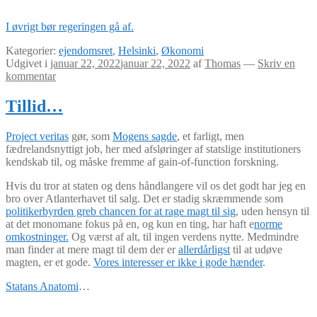
I øvrigt bør regeringen gå af.
Kategorier:
ejendomsret
,
Helsinki
,
Økonomi
Udgivet i
januar 22, 2022
januar 22, 2022
af
Thomas
—
Skriv en
kommentar
Tillid…
Project veritas
gør, som
Mogens sagde
, et farligt, men
fædrelandsnyttigt job, her med afsløringer af statslige institutioners
kendskab til, og måske fremme af gain-of-function forskning.
Hvis du tror at staten og dens håndlangere vil os det godt har jeg en
bro over Atlanterhavet til salg. Det er stadig skræmmende som
politikerbyrden greb chancen for at rage magt til sig
, uden hensyn til
at det monomane fokus på en, og kun en ting, har haft e
norme
omkostninger.
Og værst af alt, til ingen verdens nytte. Medmindre
man finder at mere magt til dem der er
allerdårligst
til at udøve
magten, er et gode.
Vores interesser er ikke i gode hænder
.
Statans Anatomi
…