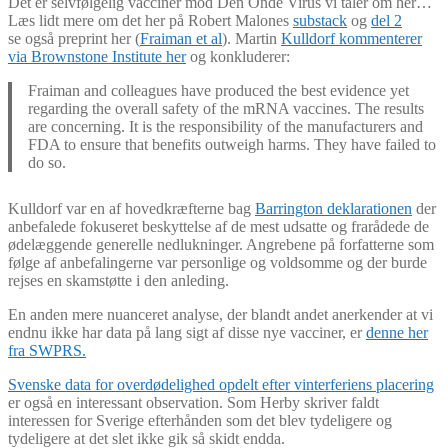
Det er selvfølgelig vacciner mod Den Onde Virus vi taler om her…
Læs lidt mere om det her på Robert Malones
substack
og
del 2
se også preprint her (
Fraiman et al
). Martin
Kulldorf kommenterer
via Brownstone Institute her
og konkluderer:
Fraiman and colleagues have produced the best evidence yet
regarding the overall safety of the mRNA vaccines. The results
are concerning. It is the responsibility of the manufacturers and
FDA to ensure that benefits outweigh harms. They have failed to
do so.
Kulldorf var en af hovedkræfterne bag
Barrington deklarationen
der
anbefalede fokuseret beskyttelse af de mest udsatte og frarådede de
ødelæggende generelle nedlukninger. Angrebene på forfatterne som
følge af anbefalingerne var personlige og voldsomme og der burde
rejses en skamstøtte i den anleding.
En anden mere nuanceret analyse, der blandt andet anerkender at vi
endnu ikke har data på lang sigt af disse nye vacciner, er
denne her
fra SWPRS.
Svenske data for overdødelighed opdelt efter vinterferiens placering
er også en interessant observation. Som Herby skriver faldt
interessen for Sverige efterhånden som det blev tydeligere og
tydeligere at det slet ikke gik så skidt endda.