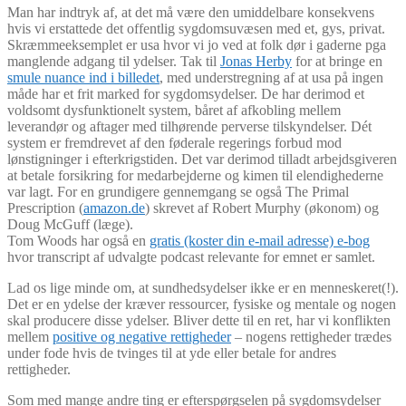
Man har indtryk af, at det må være den umiddelbare konsekvens
hvis vi erstattede det offentlig sygdomsuvæsen med et, gys, privat.
Skræmmeeksemplet er usa hvor vi jo ved at folk dør i gaderne pga
manglende adgang til ydelser. Tak til
Jonas Herby
for at bringe en
smule nuance ind i billedet
, med understregning af at usa på ingen
måde har et frit marked for sygdomsydelser. De har derimod et
voldsomt dysfunktionelt system, båret af afkobling mellem
leverandør og aftager med tilhørende perverse tilskyndelser. Dét
system er fremdrevet af den føderale regerings forbud mod
lønstigninger i efterkrigstiden. Det var derimod tilladt arbejdsgiveren
at betale forsikring for medarbejderne og kimen til elendighederne
var lagt. For en grundigere gennemgang se også The Primal
Prescription (
amazon.de
) skrevet af Robert Murphy (økonom) og
Doug McGuff (læge).
Tom Woods har også en
gratis (koster din e-mail adresse) e-bog
hvor transcript af udvalgte podcast relevante for emnet er samlet.
Lad os lige minde om, at sundhedsydelser ikke er en menneskeret(!).
Det er en ydelse der kræver ressourcer, fysiske og mentale og nogen
skal producere disse ydelser. Bliver dette til en ret, har vi konflikten
mellem
positive og negative rettigheder
– nogens rettigheder trædes
under fode hvis de tvinges til at yde eller betale for andres
rettigheder.
Som med mange andre ting er efterspørgselen på sygdomsydelser