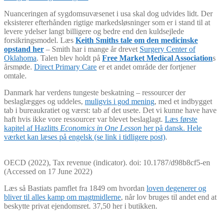
Nuanceringen af sygdomsuvæsenet i usa skal dog udvides lidt. Der
eksisterer efterhånden rigtige markedsløsninger som er i stand til at
levere ydelser langt billigere og bedre end den kuldsejlede
forsikringsmodel. Læs
Keith Smiths tale om den medicinske
opstand her
– Smith har i mange år drevet
Surgery Center of
Oklahoma
. Talen blev holdt på
Free Market Medical Association
s
årsmøde.
Direct Primary Care
er et andet område der fortjener
omtale.
Danmark har verdens tungeste beskatning – ressourcer der
beslaglægges og uddeles,
muligvis i god mening
, med et indbygget
tab i bureaukratiet og værst: tab af det usete. Det vi kunne have have
haft hvis ikke vore ressourcer var blevet beslaglagt.
Læs første
kapitel af Hazlitts
Economics in One Lesson
her på dansk. Hele
værket kan læses på engelsk (se link i tidligere post)
.
OECD (2022), Tax revenue (indicator). doi: 10.1787/d98b8cf5-en
(Accessed on 17 June 2022)
Læs så Bastiats pamflet fra 1849 om hvordan
loven degenerer og
bliver til alles kamp om magtmidlerne
, når lov bruges til andet end at
beskytte privat ejendomsret. 37,50 her i butikken.