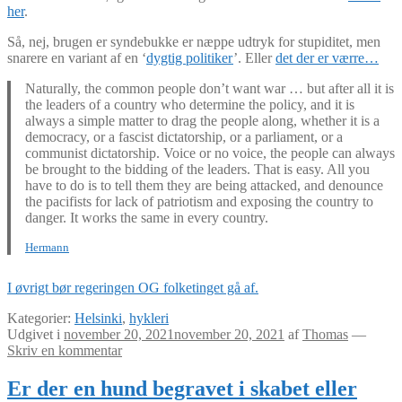
her
.
Så, nej, brugen er syndebukke er næppe udtryk for stupiditet, men
snarere en variant af en ‘
dygtig politiker
’. Eller
det der er værre…
Naturally, the common people don’t want war … but after all it is
the leaders of a country who determine the policy, and it is
always a simple matter to drag the people along, whether it is a
democracy, or a fascist dictatorship, or a parliament, or a
communist dictatorship. Voice or no voice, the people can always
be brought to the bidding of the leaders. That is easy. All you
have to do is to tell them they are being attacked, and denounce
the pacifists for lack of patriotism and exposing the country to
danger. It works the same in every country.
Hermann
I øvrigt bør regeringen OG folketinget gå af.
Kategorier:
Helsinki
,
hykleri
Udgivet i
november 20, 2021
november 20, 2021
af
Thomas
—
Skriv en kommentar
Er der en hund begravet i skabet eller