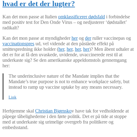
hvad er det der lugter?
Kan det mon passe at Italien
omklassificerer dødsfald
i forbindelse
med positiv test for Den Onde Virus – og nedjusterer ‘dødstallet’
radikalt?
Kan det mon passe at myndigheder
her
og
der
ruller vaccinepas og
vaccinationspres
ud, vel vidende at den påståede effekt på
smittespredning ikke holder (
her
,
her
,
her
,
her
)? Men åbent udtaler at
det er for at få den uvaskede, uvidende, uvaccinerede rest til at
underkaste sig? Se den amerikanske appeldomstols gennemgang
her:
The underinclusive nature of the Mandate implies that the
Mandate’s true purpose is not to enhance workplace safety, but
instead to ramp up vaccine uptake by any means necessary.
Link
Herhjemme skal
Christian Bjørnsko
v have tak for vedholdende at
påpege tåbelighederne i den førte politik. Det er på tide at stoppe
med at underkaste sig urimelige overgreb fra politikere og
embedsstand.