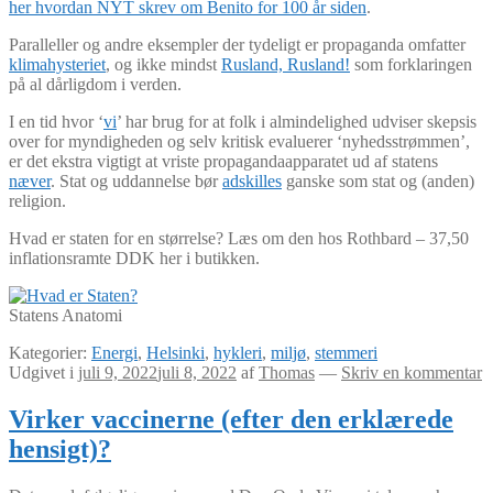
her hvordan NYT skrev om Benito for 100 år siden
.
Paralleller og andre eksempler der tydeligt er propaganda omfatter
klimahysteriet
, og ikke mindst
Rusland, Rusland!
som forklaringen
på al dårligdom i verden.
I en tid hvor ‘
vi
’ har brug for at folk i almindelighed udviser skepsis
over for myndigheden og selv kritisk evaluerer ‘nyhedsstrømmen’,
er det ekstra vigtigt at vriste propagandaapparatet ud af statens
næver
. Stat og uddannelse bør
adskilles
ganske som stat og (anden)
religion.
Hvad er staten for en størrelse? Læs om den hos Rothbard – 37,50
inflationsramte DDK her i butikken.
Statens Anatomi
Kategorier:
Energi
,
Helsinki
,
hykleri
,
miljø
,
stemmeri
Udgivet i
juli 9, 2022
juli 8, 2022
af
Thomas
—
Skriv en kommentar
Virker vaccinerne (efter den erklærede
hensigt)?