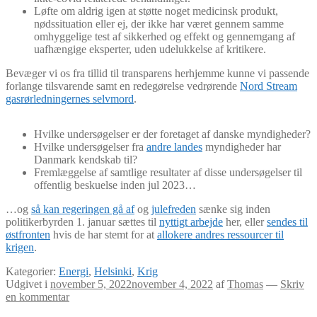
Løfte om aldrig igen at støtte noget medicinsk produkt,
nødssituation eller ej, der ikke har været gennem samme
omhyggelige test af sikkerhed og effekt og gennemgang af
uafhængige eksperter, uden udelukkelse af kritikere.
Bevæger vi os fra tillid til transparens herhjemme kunne vi passende
forlange tilsvarende samt en redegørelse vedrørende
Nord Stream
gasrørledningernes selvmord
.
Hvilke undersøgelser er der foretaget af danske myndigheder?
Hvilke undersøgelser fra
andre landes
myndigheder har
Danmark kendskab til?
Fremlæggelse af samtlige resultater af disse undersøgelser til
offentlig beskuelse inden jul 2023…
…og
så kan regeringen gå af
og
julefreden
sænke sig inden
politikerbyrden 1. januar sættes til
nyttigt arbejde
her, eller
sendes til
østfronten
hvis de har stemt for at
allokere andres ressourcer til
krigen
.
Kategorier:
Energi
,
Helsinki
,
Krig
Udgivet i
november 5, 2022
november 4, 2022
af
Thomas
—
Skriv
en kommentar