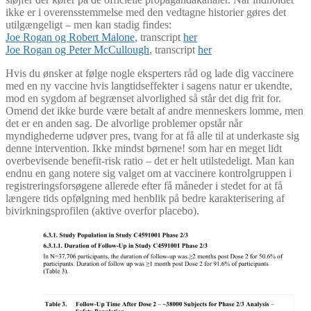
ikke er i overensstemmelse med den vedtagne historier gøres det
utilgængeligt – men kan stadig findes:
Joe Rogan og Robert Malone
, transcript
her
Joe Rogan og Peter McCullough
, transcript
her
Hvis du ønsker at følge nogle eksperters råd og lade dig vaccinere
med en ny vaccine hvis langtidseffekter i sagens natur er ukendte,
mod en sygdom af begrænset alvorlighed så står det dig frit for.
Omend det ikke burde være betalt af andre menneskers lomme, men
det er en anden sag. De alvorlige problemer opstår når
myndighederne udøver pres, tvang for at få alle til at underkaste sig
denne intervention. Ikke mindst børnene! som har en meget lidt
overbevisende benefit-risk ratio – det er helt utilstedeligt. Man kan
endnu en gang notere sig valget om at vaccinere kontrolgruppen i
registreringsforsøgene allerede efter få måneder i stedet for at få
længere tids opfølgning med henblik på bedre karakterisering af
bivirkningsprofilen (aktive overfor placebo).