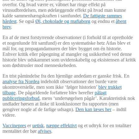
overfor. Og hvad værre er, våbnet har ringe effekt på
virusudbredelsen, men ødelæggende effekt på hvad man kunne
kalde sammenhængskraften i samfundet.
De fattigste rammes
hårdest
. Se også
Øl, chokolade og mafiaborg
og endnu et
åbent
brev
.
En af de mest forstyrrende observationer (i forhold til at opretholde
et nogenlunde frit samfund) er den systematiske hetz Atlas blev et
mål for, og propagandamuren der blev bygget om én historie.
Enhver kritik eller påpegning af mangler og usikkerhed ved denne
historie blev udskammet som uvidenskabelig og eksistensen af kritik
som dødstrusler mod menneskeheden.
En trist påmindelse fra den hjemlige andedam er ganske frisk. En
analyse fra Nordea
indeholdt observationer der burde være
ukontroversielle, men som ikke ‘følger historien’
blev trukket
tilbage
. De pågældende forfattere blev herefter
pålagt
publiceringsforbud
, mens ‘undersøgelsen pågår’. Karakteristisk nok
undlader børsen at linke til konklusioner fra rapporten (men
gengiver nogle af de farlige udsagn).
Den kan læses her
– indtil
videre.
Vaccinepres
er
uetisk
,
næppe effektivt
og et udtryk for en totalitær
mentalitet der bør
afvises
.