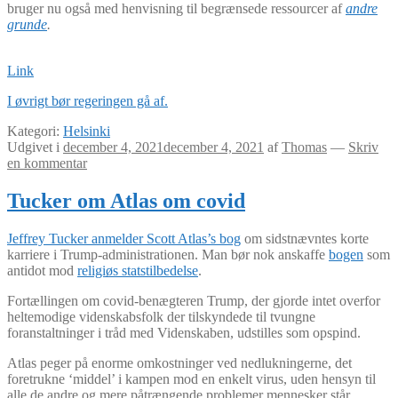
bruger nu også med henvisning til begrænsede ressourcer af
andre
grunde
.
Link
I øvrigt bør regeringen gå af.
Kategori:
Helsinki
Udgivet i
december 4, 2021
december 4, 2021
af
Thomas
—
Skriv
en kommentar
Tucker om Atlas om covid
Jeffrey Tucker anmelder Scott Atlas’s bog
om sidstnævntes korte
karriere i Trump-administrationen. Man bør nok anskaffe
bogen
som
antidot mod
religiøs statstilbedelse
.
Fortællingen om covid-benægteren Trump, der gjorde intet overfor
heltemodige videnskabsfolk der tilskyndede til tvungne
foranstaltninger i tråd med Videnskaben, udstilles som opspind.
Atlas peger på enorme omkostninger ved nedlukningerne, det
foretrukne ‘middel’ i kampen mod en enkelt virus, uden hensyn til
alle de andre og mere påtrængende problemer mennesker står