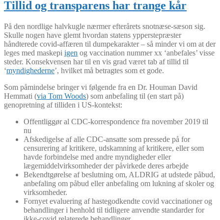
Tillid og transparens har trange kår
På den nordlige halvkugle nærmer efterårets snotnæse-sæson sig.
Skulle nogen have glemt hvordan statens ypperstepræster
håndterede covid-affæren til dumpekarakter – så minder vi om at der
leges med maskepi
igen
og vaccination nummer xx ‘anbefales’ visse
steder. Konsekvensen har til en vis grad været tab af tillid til
‘
myndighederne
’, hvilket må betragtes som et gode.
Som påmindelse bringer vi følgende fra en Dr. Houman David
Hemmati (
via Tom Woods
) som anbefaling til (en start på)
genopretning af tilliden i US-kontekst:
Offentliggør al CDC-korrespondence fra november 2019 til
nu
Afskedigelse af alle CDC-ansatte som pressede på for
censurering af kritikere, udskamning af kritikere, eller som
havde forbindelse med andre myndigheder eller
lægemiddelvirksomheder der påvirkede deres arbejde
Bekendtgørelse af beslutning om, ALDRIG at udstede påbud,
anbefaling om påbud eller anbefaling om lukning af skoler og
virksomheder.
Fornyet evaluering af hastegodkendte covid vaccinationer og
behandlinger i henhold til tidligere anvendte standarder for
ikke-covid relaterede behandlinger.