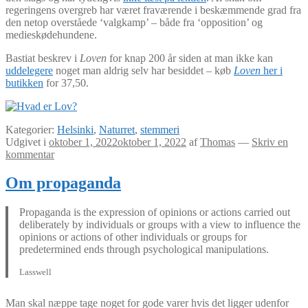
regeringens overgreb har været fraværende i beskæmmende grad fra
den netop overståede ‘valgkamp’ – både fra ‘opposition’ og
medieskødehundene.
Bastiat beskrev i
Loven
for knap 200 år siden at man ikke kan
uddelegere
noget man aldrig selv har besiddet – køb
Loven
her i
butikken
for 37,50.
Kategorier:
Helsinki
,
Naturret
,
stemmeri
Udgivet i
oktober 1, 2022
oktober 1, 2022
af
Thomas
—
Skriv en
kommentar
Om propaganda
Propaganda is the expression of opinions or actions carried out
deliberately by individuals or groups with a view to influence the
opinions or actions of other individuals or groups for
predetermined ends through psychological manipulations.
Lasswell
Man skal næppe tage noget for gode varer hvis det ligger udenfor