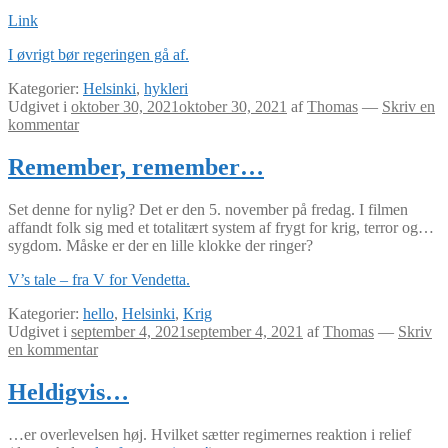
Link
I øvrigt bør regeringen gå af.
Kategorier:
Helsinki
,
hykleri
Udgivet i
oktober 30, 2021
oktober 30, 2021
af
Thomas
—
Skriv en
kommentar
Remember, remember…
Set denne for nylig? Det er den 5. november på fredag. I filmen
affandt folk sig med et totalitært system af frygt for krig, terror og…
sygdom. Måske er der en lille klokke der ringer?
V’s tale – fra V for Vendetta.
Kategorier:
hello
,
Helsinki
,
Krig
Udgivet i
september 4, 2021
september 4, 2021
af
Thomas
—
Skriv
en kommentar
Heldigvis…
…er overlevelsen høj. Hvilket sætter regimernes reaktion i relief