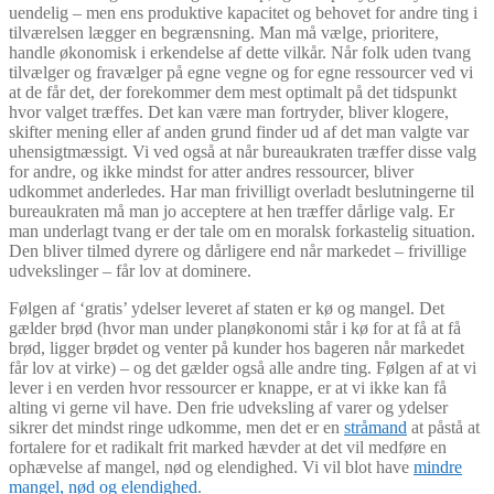
uendelig – men ens produktive kapacitet og behovet for andre ting i
tilværelsen lægger en begrænsning. Man må vælge, prioritere,
handle økonomisk i erkendelse af dette vilkår. Når folk uden tvang
tilvælger og fravælger på egne vegne og for egne ressourcer ved vi
at de får det, der forekommer dem mest optimalt på det tidspunkt
hvor valget træffes. Det kan være man fortryder, bliver klogere,
skifter mening eller af anden grund finder ud af det man valgte var
uhensigtmæssigt. Vi ved også at når bureaukraten træffer disse valg
for andre, og ikke mindst for atter andres ressourcer, bliver
udkommet anderledes. Har man frivilligt overladt beslutningerne til
bureaukraten må man jo acceptere at hen træffer dårlige valg. Er
man underlagt tvang er der tale om en moralsk forkastelig situation.
Den bliver tilmed dyrere og dårligere end når markedet – frivillige
udvekslinger – får lov at dominere.
Følgen af ‘gratis’ ydelser leveret af staten er kø og mangel. Det
gælder brød (hvor man under planøkonomi står i kø for at få at få
brød, ligger brødet og venter på kunder hos bageren når markedet
får lov at virke) – og det gælder også alle andre ting. Følgen af at vi
lever i en verden hvor ressourcer er knappe, er at vi ikke kan få
alting vi gerne vil have. Den frie udveksling af varer og ydelser
sikrer det mindst ringe udkomme, men det er en
stråmand
at påstå at
fortalere for et radikalt frit marked hævder at det vil medføre en
ophævelse af mangel, nød og elendighed. Vi vil blot have
mindre
mangel, nød og elendighed
.