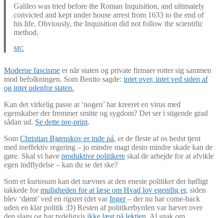
Galileo was tried before the Roman Inquisition, and ultimately
convicted and kept under house arrest from 1633 to the end of
his life. Obviously, the Inquisition did not follow the scientific
method.
MC
Moderne fascisme
er når staten og private firmaer rotter sig sammen
mod befolkningen. Som Benito sagde:
intet over, intet ved siden af
og intet udenfor staten.
Kan det virkelig passe at ‘nogen’ har kreeret en virus med
egenskaber der fremmer smitte og sygdom? Det ser i stigende grad
sådan ud.
Se dette pre-print
.
Som
Christian Bjørnskov er inde på
, er de fleste af os bedst tjent
med ineffektiv regering – jo mindre magt desto mindre skade kan de
gøre. Skal vi have
produktive politikere
skal de arbejde for at afvikle
egen indflydelse – kan du se det ske?
Som et kuriosum kan det nævnes at den eneste politiker der høfligt
takkede for
muligheden for at læse om Hvad lov egentlig er
, siden
blev ‘dømt’ ved en rigsret (det var
Inger
– der nu har come-back
uden en klar politik :D) Resten af politikerbyrden var hævet over
den slags og har tydeligvis
ikke læst på lektien
. Al snak om