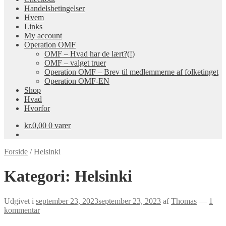
Handelsbetingelser
Hvem
Links
My account
Operation OMF
OMF – Hvad har de lært?(!)
OMF – valget truer
Operation OMF – Brev til medlemmerne af folketinget
Operation OMF-EN
Shop
Hvad
Hvorfor
kr.
0,00
0 varer
Forside
/
Helsinki
Kategori:
Helsinki
Udgivet i
september 23, 2023
september 23, 2023
af
Thomas
—
1
kommentar