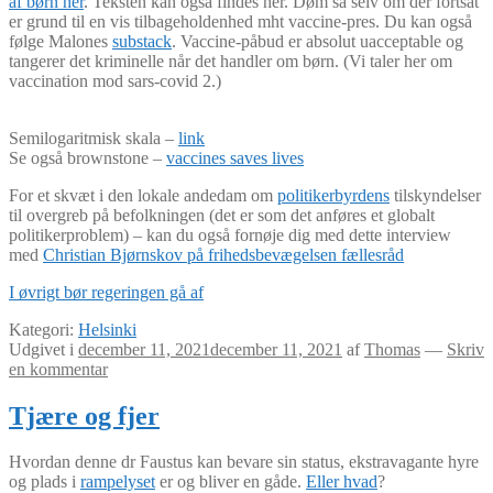
af børn her
. Teksten kan også findes her. Døm så selv om der fortsat
er grund til en vis tilbageholdenhed mht vaccine-pres. Du kan også
følge Malones
substack
. Vaccine-påbud er absolut uacceptable og
tangerer det kriminelle når det handler om børn. (Vi taler her om
vaccination mod sars-covid 2.)
Semilogaritmisk skala –
link
Se også brownstone –
vaccines saves lives
For et skvæt i den lokale andedam om
politikerbyrdens
tilskyndelser
til overgreb på befolkningen (det er som det anføres et globalt
politikerproblem) – kan du også fornøje dig med dette interview
med
Christian Bjørnskov på frihedsbevægelsen fællesråd
I øvrigt bør regeringen gå af
Kategori:
Helsinki
Udgivet i
december 11, 2021
december 11, 2021
af
Thomas
—
Skriv
en kommentar
Tjære og fjer
Hvordan denne dr Faustus kan bevare sin status, ekstravagante hyre
og plads i
rampelyset
er og bliver en gåde.
Eller hvad
?