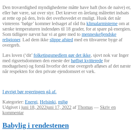
Den troværdighed myndighederne måtte have haft (hos de naive) er,
eller bør være, sat over styr. Det kræver en årelang målrettet indsats
at rette op på den, hvis det overhovedet er muligt. Husk det når
vinterens ‘bølge’ kommer ledsaget af råd fra
klimalarmisterne
om at
sænke temperaturen indendørs til 18 grader, for at spare på energien.
Som tidligere nævnt har vi at gøre med to
menneskefjendske
religioner
. Lad dem ikke
slippe afsted
med en tilsvarene byge af
overgreb.
Læs loven (‘dit’
folketingsmedlem gør det ikke
, sjovt nok var Inger
med rigsretsdommen den eneste der
høfligt kvitterede
for
modtagelsen) og forstå hvorfor det ene overgreb afløses af det næste
når respekten for den private ejendomsret er væk.
I øvrigt bør regeringen gå af.
Kategorier:
Energi
,
Helsinki
,
miljø
Udgivet i
juni 18, 2022
juni 17, 2022
af
Thomas
—
Skriv en
kommentar
Babylig i rendestenen