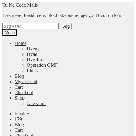
Spring
Spring
Tu Ne Cede Malis
til
til
Læs mere, forstå mere. Skad ikke andre, gør godt hvor du kan!
navigation
indhold
Søg
Søg
efter:
Menu
Home
Hvem
Hvad
Hvorfor
Operation OMF
Links
Blog
My account
Cart
Checkout
Shop
Alle varer
Forside
179
Blog
Cart
Checkout