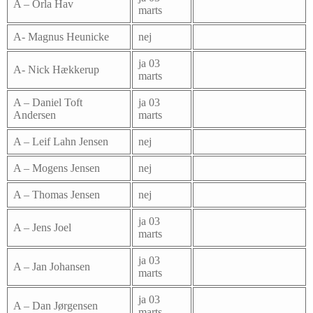
A – Orla Hav
marts
A- Magnus Heunicke
nej
ja 03
A- Nick Hækkerup
marts
A – Daniel Toft
ja 03
Andersen
marts
A – Leif Lahn Jensen
nej
A – Mogens Jensen
nej
A – Thomas Jensen
nej
ja 03
A – Jens Joel
marts
ja 03
A – Jan Johansen
marts
ja 03
A – Dan Jørgensen
marts