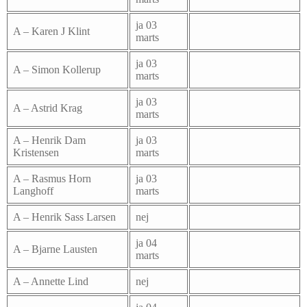
ja 03
A – Karen J Klint
marts
ja 03
A – Simon Kollerup
marts
ja 03
A – Astrid Krag
marts
A – Henrik Dam
ja 03
Kristensen
marts
A – Rasmus Horn
ja 03
Langhoff
marts
A – Henrik Sass Larsen
nej
ja 04
A – Bjarne Lausten
marts
A – Annette Lind
nej