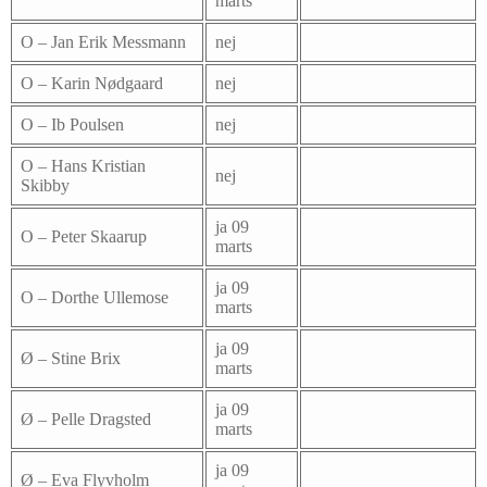
marts
O – Jan Erik Messmann
nej
O – Karin Nødgaard
nej
O – Ib Poulsen
nej
O – Hans Kristian
nej
Skibby
ja 09
O – Peter Skaarup
marts
ja 09
O – Dorthe Ullemose
marts
ja 09
Ø – Stine Brix
marts
ja 09
Ø – Pelle Dragsted
marts
ja 09
Ø – Eva Flyvholm