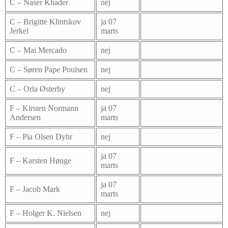
C – Naser Khader
nej
C – Brigitte Klintskov
ja 07
Jerkel
marts
C – Mai Mercado
nej
C – Søren Pape Poulsen
nej
C – Orla Østerby
nej
F – Kirsten Normann
ja 07
Andersen
marts
F – Pia Olsen Dyhr
nej
ja 07
F – Karsten Hønge
marts
ja 07
F – Jacob Mark
marts
F – Holger K. Nielsen
nej