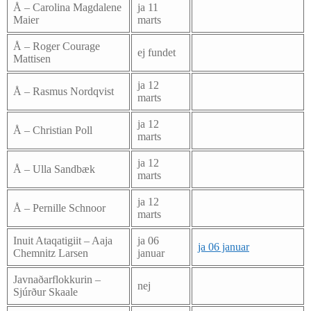
Å – Carolina Magdalene
ja 11
Maier
marts
Å – Roger Courage
ej fundet
Mattisen
ja 12
Å – Rasmus Nordqvist
marts
ja 12
Å – Christian Poll
marts
ja 12
Å – Ulla Sandbæk
marts
ja 12
Å – Pernille Schnoor
marts
Inuit Ataqatigiit – Aaja
ja 06
ja 06 januar
Chemnitz Larsen
januar
Javnaðarflokkurin –
nej
Sjúrður Skaale