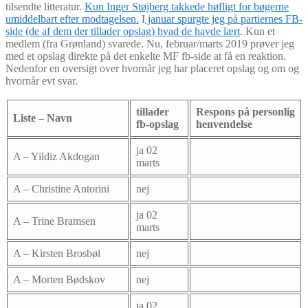
tilsendte litteratur.
Kun Inger Støjberg takkede høfligt for bøgerne
umiddelbart efter modtagelsen.
I
januar spurgte jeg på partiernes FB-
side (de af dem der tillader opslag) hvad de havde lært
. Kun et
medlem (fra Grønland) svarede. Nu, februar/marts 2019 prøver jeg
med et opslag direkte på det enkelte MF fb-side at få en reaktion.
Nedenfor en oversigt over hvornår jeg har placeret opslag og om og
hvornår evt svar.
tillader
Respons på personlig
Liste – Navn
fb-opslag
henvendelse
ja 02
A – Yildiz Akdogan
marts
A – Christine Antorini
nej
ja 02
A – Trine Bramsen
marts
A – Kirsten Brosbøl
nej
A – Morten Bødskov
nej
ja 02