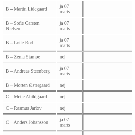
ja 07
B – Martin Lidegaard
marts
B – Sofie Carsten
ja 07
Nielsen
marts
ja 07
B – Lotte Rod
marts
B – Zenia Stampe
nej
ja 07
B – Andreas Steenberg
marts
B – Morten Østergaard
nej
C – Mette Abildgaard
nej
C – Rasmus Jarlov
nej
ja 07
C – Anders Johansson
marts