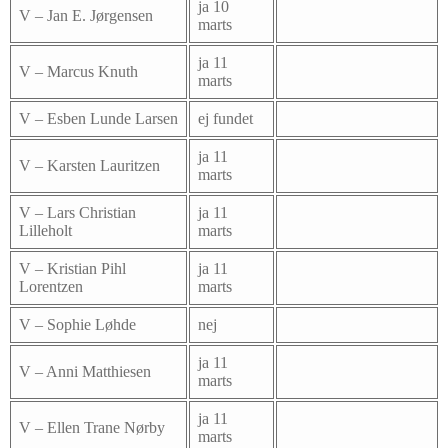
ja 10
V – Jan E. Jørgensen
marts
ja 11
V – Marcus Knuth
marts
V – Esben Lunde Larsen
ej fundet
ja 11
V – Karsten Lauritzen
marts
V – Lars Christian
ja 11
Lilleholt
marts
V – Kristian Pihl
ja 11
Lorentzen
marts
V – Sophie Løhde
nej
ja 11
V – Anni Matthiesen
marts
ja 11
V – Ellen Trane Nørby
marts