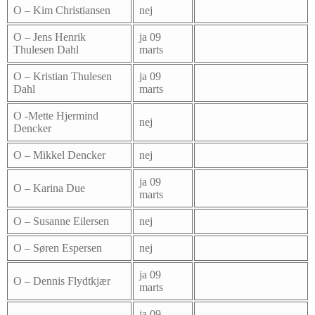
O – Kim Christiansen
nej
O – Jens Henrik
ja 09
Thulesen Dahl
marts
O – Kristian Thulesen
ja 09
Dahl
marts
O -Mette Hjermind
nej
Dencker
O – Mikkel Dencker
nej
ja 09
O – Karina Due
marts
O – Susanne Eilersen
nej
O – Søren Espersen
nej
ja 09
O – Dennis Flydtkjær
marts
ja 09