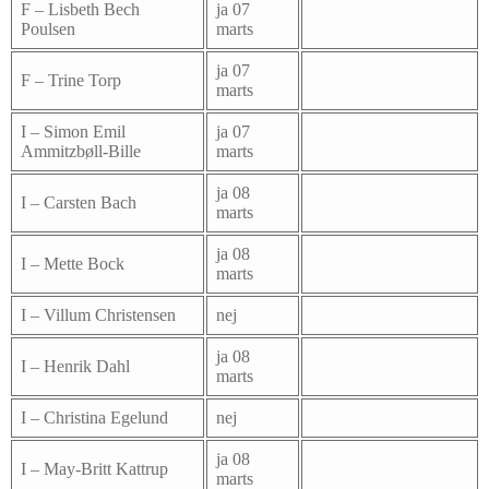
F – Lisbeth Bech
ja 07
Poulsen
marts
ja 07
F – Trine Torp
marts
I – Simon Emil
ja 07
Ammitzbøll-Bille
marts
ja 08
I – Carsten Bach
marts
ja 08
I – Mette Bock
marts
I – Villum Christensen
nej
ja 08
I – Henrik Dahl
marts
I – Christina Egelund
nej
ja 08
I – May-Britt Kattrup
marts