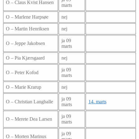
O – Claus Kvist Hansen
marts
O – Marlene Harpsøe
nej
O – Martin Henriksen
nej
ja 09
O – Jeppe Jakobsen
marts
O – Pia Kjærsgaard
nej
ja 09
O – Peter Kofod
marts
O – Marie Krarup
nej
ja 09
O – Christian Langballe
14. marts
marts
ja 09
O – Merete Dea Larsen
marts
ja 09
O – Morten Marinus