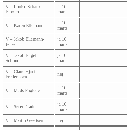
V – Louise Schack
ja 10
Elholm
marts
ja 10
V – Karen Ellemann
marts
V – Jakob Ellemann-
ja 10
Jensen
marts
V – Jakob Engel-
ja 10
Schmidt
marts
V – Claus Hjort
nej
Frederiksen
ja 10
V – Mads Fuglede
marts
ja 10
V – Søren Gade
marts
V – Martin Geertsen
nej