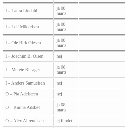
ja 08
I – Laura Lindahl
marts
ja 08
I – Leif Mikkelsen
marts
ja 08
I – Ole Birk Olesen
marts
I – Joachim B. Olsen
nej
ja 08
I – Merete Riisager
marts
I – Anders Samuelsen
nej
O – Pia Adelsteen
nej
ja 08
O – Karina Adsbøl
marts
O – Alex Ahrendtsen
ej fundet