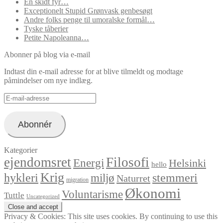
En skidt fyr…
Exceptionelt Stupid Grønvask genbesøgt
Andre folks penge til umoralske formål…
Tyske tåberier
Petite Napoleanna…
Abonner på blog via e-mail
Indtast din e-mail adresse for at blive tilmeldt og modtage
påmindelser om nye indlæg.
E-
mail-
adresse
Abonnér
Kategorier
ejendomsret
Filosofi
Energi
Helsinki
hello
Krig
hykleri
stemmeri
miljø
Naturret
migration
Økonomi
Voluntarisme
Tuttle
Uncategorized
Privacy & Cookies: This site uses cookies. By continuing to use this