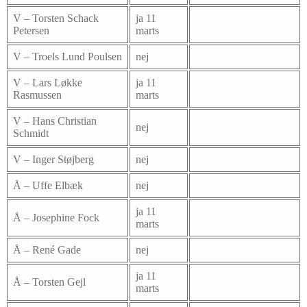
V – Torsten Schack
ja 11
Petersen
marts
V – Troels Lund Poulsen
nej
V – Lars Løkke
ja 11
Rasmussen
marts
V – Hans Christian
nej
Schmidt
V – Inger Støjberg
nej
Å – Uffe Elbæk
nej
ja 11
Å – Josephine Fock
marts
Å – René Gade
nej
ja 11
Å – Torsten Gejl
marts