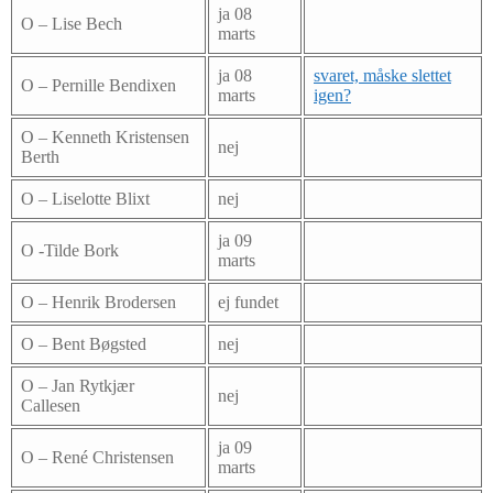
ja 08
O – Lise Bech
marts
ja 08
svaret, måske slettet
O – Pernille Bendixen
marts
igen?
O – Kenneth Kristensen
nej
Berth
O – Liselotte Blixt
nej
ja 09
O -Tilde Bork
marts
O – Henrik Brodersen
ej fundet
O – Bent Bøgsted
nej
O – Jan Rytkjær
nej
Callesen
ja 09
O – René Christensen
marts