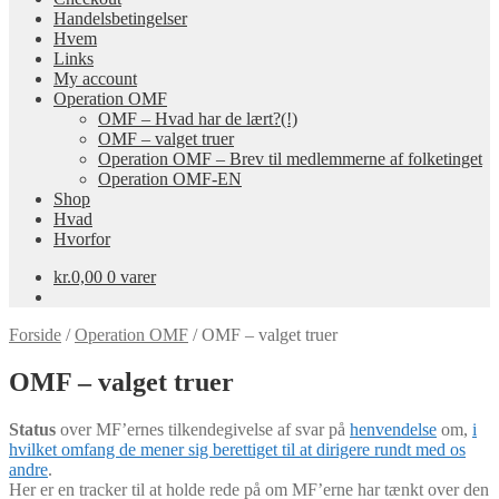
Handelsbetingelser
Hvem
Links
My account
Operation OMF
OMF – Hvad har de lært?(!)
OMF – valget truer
Operation OMF – Brev til medlemmerne af folketinget
Operation OMF-EN
Shop
Hvad
Hvorfor
kr.
0,00
0 varer
Forside
/
Operation OMF
/
OMF – valget truer
OMF – valget truer
Status
over MF’ernes tilkendegivelse af svar på
henvendelse
om,
i
hvilket omfang de mener sig berettiget til at dirigere rundt med os
andre
.
Her er en tracker til at holde rede på om MF’erne har tænkt over den