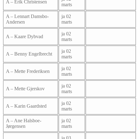
A – Erik Christensen
marts
A – Lennart Damsbo-
ja 02
Andersen
marts
ja 02
A – Kaare Dybvad
marts
ja 02
A – Benny Engelbrecht
marts
ja 02
A – Mette Frederiksen
marts
ja 02
A – Mette Gjerskov
marts
ja 02
A – Karin Gaardsted
marts
A – Ane Halsboe-
ja 02
Jørgensen
marts
ja 03