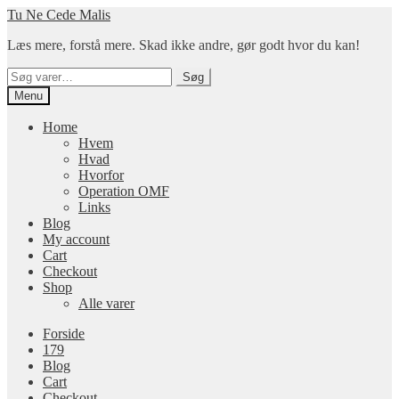
Spring
Spring
Tu Ne Cede Malis
til
til
Læs mere, forstå mere. Skad ikke andre, gør godt hvor du kan!
navigation
indhold
Søg
Søg
efter:
Menu
Home
Hvem
Hvad
Hvorfor
Operation OMF
Links
Blog
My account
Cart
Checkout
Shop
Alle varer
Forside
179
Blog
Cart
Checkout