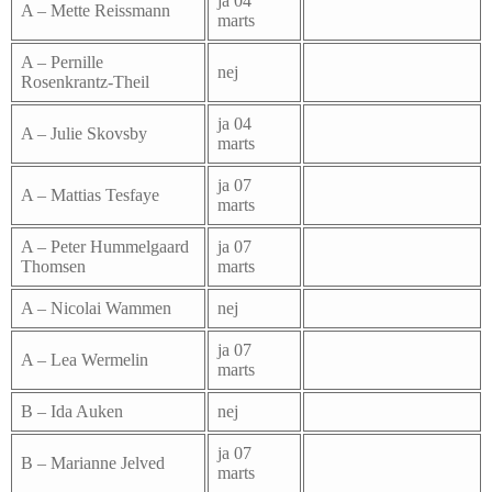
ja 04
A – Mette Reissmann
marts
A – Pernille
nej
Rosenkrantz-Theil
ja 04
A – Julie Skovsby
marts
ja 07
A – Mattias Tesfaye
marts
A – Peter Hummelgaard
ja 07
Thomsen
marts
A – Nicolai Wammen
nej
ja 07
A – Lea Wermelin
marts
B – Ida Auken
nej
ja 07
B – Marianne Jelved
marts