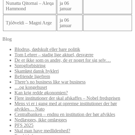
Nunatta Qitornai – Aleqa
ja 06
Hammond
januar
ja 06
Tjóðveldi – Magni Arge
januar
Blog
Blodrus, dødskult eller bare politik
Tom Lehrer – stadig lige aktuel, desværre
De er ikke som os andre, de er noget for sig selv…
Sprogforbistring
Skamløst dansk hykleri
Befriende ligefrem
There’s no business like war business
…og kongehuset
Kan krig redde økonomien?
Flere institutioner der skal afskaffes – Nobel fredsprisen
Mens vi er i gang med at opremse institutioner der bør
afvikles… Nato
Centralbanken – endnu en institution der bør afvikles
Nedlægges, ikke omlægges
PFS 2025
Skal man have medlidenhed?