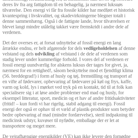
deres liv fra arg fattigdom til en behagelig, ja nærmest luksuøs
tilværelse. Den energi vi får fra fossile kilder har medført et historisk
kvantespring i livskvalitet, og skadevirkningerne blegner totalt i
denne sammenhæng. Også i de fattigste lande, hvor tilværelsen er
blevet langt mindre utålelig takket være fremskridt i andre dele af
verdenen.
Det der overses er, at forsat udnyttelse af fossil energi en lang
årrække endnu, er helt afgørende for dels
vedligeholdelsen
af denne
velstand og dels
udvikling
af velstand i de dele af verdenen som
stadig lever under kummerlige forhold. I vores del af verdenen er
fossil energi uundværlig for alskens luksus der tages for givet, ja,
nærmest for en rettighed!, såsom beskyttelse mod et fjendtligt klima
(56. breddegrad!) i form af husly og tøj, fremstilling og transport af
en vifte af fødevarer, opbevaring af fødevarer på køl og frys, kaffe,
varm og kold, lys i mørket ved tryk på en kontakt, tid til at folk kan
specialisere sig i at løse andre problemer end mad og husly, for
eksempel litteratur, sport, medicin og et hav af andre fritidsaktiviteter
(fritid! – kun fordi vi har rigelig, stabil adgang til energi). Fossil
energi der også er ophav til et væld af plastik-produkter som betyder
bedre opbevaring af mad (mindre fordærvelse), steril indpakning til
medicinsk udstyr, kuvøser til nyfødte, emballage der er let at
transportere og meget mere.
De vejrafhængige energikilder (VE) kan ikke levere den fornødne