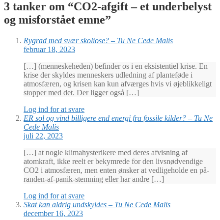
3 tanker om “
CO2-afgift – et underbelyst
og misforstået emne
”
Rygrad med svær skoliose? – Tu Ne Cede Malis
februar 18, 2023
[…] (menneskeheden) befinder os i en eksistentiel krise. En
krise der skyldes menneskers udledning af planteføde i
atmosfæren, og krisen kan kun afværges hvis vi øjeblikkeligt
stopper med det. Der ligger også […]
Log ind for at svare
ER sol og vind billigere end energi fra fossile kilder? – Tu Ne
Cede Malis
juli 22, 2023
[…] at nogle klimahysterikere med deres afvisning af
atomkraft, ikke reelt er bekymrede for den livsnødvendige
CO2 i atmosfæren, men enten ønsker at vedligeholde en på-
randen-af-panik-stemning eller har andre […]
Log ind for at svare
Skat kan aldrig undskyldes – Tu Ne Cede Malis
december 16, 2023