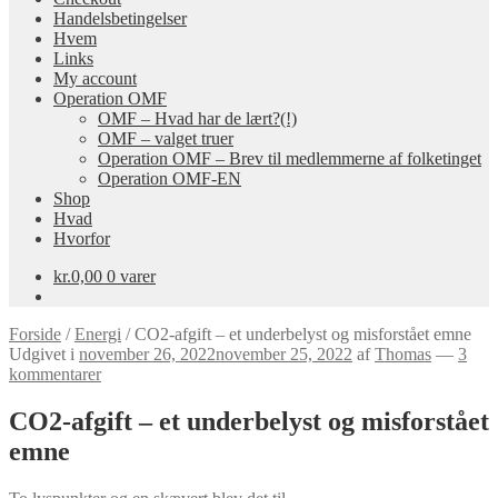
Handelsbetingelser
Hvem
Links
My account
Operation OMF
OMF – Hvad har de lært?(!)
OMF – valget truer
Operation OMF – Brev til medlemmerne af folketinget
Operation OMF-EN
Shop
Hvad
Hvorfor
kr.
0,00
0 varer
Forside
/
Energi
/
CO2-afgift – et underbelyst og misforstået emne
Udgivet i
november 26, 2022
november 25, 2022
af
Thomas
—
3
kommentarer
CO2-afgift – et underbelyst og misforstået
emne