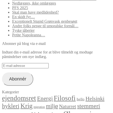
Nedlægges, ikke omlægges
PFS 2025
Skal man have medlidenhed?
En skidt fyr…
Exceptionelt Stupid Grønvask genbesøgt
Andre folks penge til umoralske formål…
Tyske tåberier
Petite Napoleanna…
Abonner på blog via e-mail
Indtast din e-mail adresse for at blive tilmeldt og modtage
påmindelser om nye indlæg.
E-
mail-
adresse
Abonnér
Kategorier
ejendomsret
Filosofi
Energi
Helsinki
hello
Krig
hykleri
stemmeri
miljø
Naturret
migration