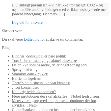
[…] anfægt præmissen – vi har ikke ‘for meget’ CO2 – og
nej, den lille andel vi bidrager med er ikke ensbetydende med
jordens undergang. Danmark […]
Log ind for at svare
Skriv et svar
Du skal være
logget ind
for at skrive en kommentar.
Blog
Blodrus, dødskult eller bare politik
Tom Lehrer – stadig lige aktuel, desværre
De er ikke som os andre, de er noget for sig selv…
Sprogforbistring
Skamløst dansk hykleri
Befriende ligefrem
There’s no business like war business
…og kongehuset
Kan krig redde økonomien?
Flere institutioner der skal afskaffes – Nobel fredsprisen
Mens vi er i gang med at opremse institutioner der bør
afvikles… Nato
Centralbanken – endnu en institution der bør afvikles