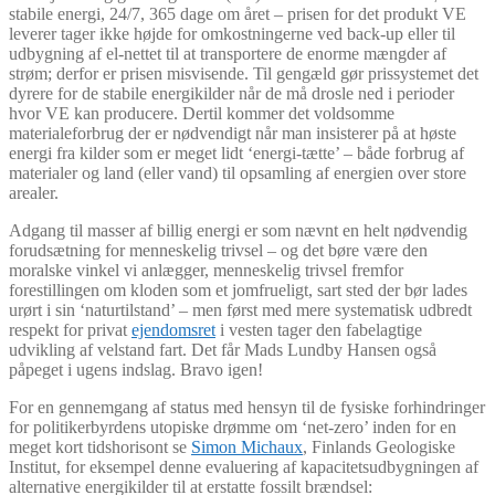
stabile energi, 24/7, 365 dage om året – prisen for det produkt VE
leverer tager ikke højde for omkostningerne ved back-up eller til
udbygning af el-nettet til at transportere de enorme mængder af
strøm; derfor er prisen misvisende. Til gengæld gør prissystemet det
dyrere for de stabile energikilder når de må drosle ned i perioder
hvor VE kan producere. Dertil kommer det voldsomme
materialeforbrug der er nødvendigt når man insisterer på at høste
energi fra kilder som er meget lidt ‘energi-tætte’ – både forbrug af
materialer og land (eller vand) til opsamling af energien over store
arealer.
Adgang til masser af billig energi er som nævnt en helt nødvendig
forudsætning for menneskelig trivsel – og det børe være den
moralske vinkel vi anlægger, menneskelig trivsel fremfor
forestillingen om kloden som et jomfrueligt, sart sted der bør lades
urørt i sin ‘naturtilstand’ – men først med mere systematisk udbredt
respekt for privat
ejendomsret
i vesten tager den fabelagtige
udvikling af velstand fart. Det får Mads Lundby Hansen også
påpeget i ugens indslag. Bravo igen!
For en gennemgang af status med hensyn til de fysiske forhindringer
for politikerbyrdens utopiske drømme om ‘net-zero’ inden for en
meget kort tidshorisont se
Simon Michaux
, Finlands Geologiske
Institut, for eksempel denne evaluering af kapacitetsudbygningen af
alternative energikilder til at erstatte fossilt brændsel: