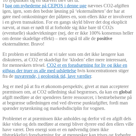
To lyspunkter og en skævert blev det til.
I
bag om nyhederne på CEPOS i denne uge
nævnes CO2-afgiften
igen, igen, som den bedste løsning på ‘eksternaliteten’ der har at
gøre med omkostninger der påføres en, som ellers ikke er involveret
i en given transaktion. For en gangs skyld bliver det dog eksplicit
nævnt, at man er nødt til at forholde sig ikke bare til CO2s
(eventuelle) skadevirkninger (nej, der er ikke 100% konsensus heller
om denne skadelige effekt) – men også til alle de
positive
eksternaliteter. Bravo!
Et problem er imidlertid at vi taler som om det ikke længere kan
diskuteres, at CO2 er skadeligt for ‘kloden’ eller mere interessant,
for menneskers trivsel.
CO2 er en forudsætning for liv og ikke en
giftgas der truer os alle med udslettelse
hvis koncentrationen stiger
fra de
nuværende, i geologisk tid, lave værdier
.
Jeg er med på at fra et økonom-perspektiv, givet at man accepterer
præmissen om, at CO2 udledning skal begrænses, da kan en
global
afgift medføre at der spenderes færre ressourcer, i bestræbelserne på
at begrænse udledningen end ved diverse punktafgifter, fordi man
spænder nytænkning og markedsdisciplin for vognen.
Problemet er at præmissen ikke anholdes og derfor vil en afgift dels
ikke virke og dels medføre at energi bliver dyrere end den ellers ville
have været. Den energi som er en nødvendig (men ikke
tilstrækkelig) forudsætning for, at mennesker kan trives og forbedre