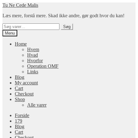
Spring
Spring
Tu Ne Cede Malis
til
til
Læs mere, forstå mere. Skad ikke andre, gør godt hvor du kan!
navigation
indhold
Søg
Søg
efter:
Menu
Home
Hvem
Hvad
Hvorfor
Operation OMF
Links
Blog
My account
Cart
Checkout
Shop
Alle varer
Forside
179
Blog
Cart
Checkout