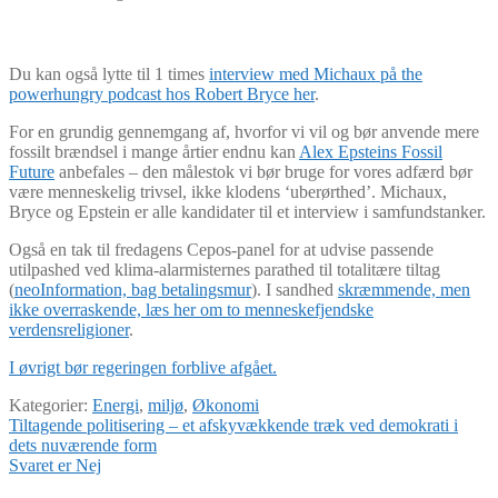
Du kan også lytte til 1 times
interview med Michaux på the
powerhungry podcast hos Robert Bryce her
.
For en grundig gennemgang af, hvorfor vi vil og bør anvende mere
fossilt brændsel i mange årtier endnu kan
Alex Epsteins Fossil
Future
anbefales – den målestok vi bør bruge for vores adfærd bør
være menneskelig trivsel, ikke klodens ‘uberørthed’. Michaux,
Bryce og Epstein er alle kandidater til et interview i samfundstanker.
Også en tak til fredagens Cepos-panel for at udvise passende
utilpashed ved klima-alarmisternes parathed til totalitære tiltag
(
neoInformation, bag betalingsmur
). I sandhed
skræmmende, men
ikke overraskende, læs her om to menneskefjendske
verdensreligioner
.
I øvrigt bør regeringen forblive afgået.
Kategorier:
Energi
,
miljø
,
Økonomi
Indlægsnavigation
Forrige
Tiltagende politisering – et afskyvækkende træk ved demokrati i
indlæg:
dets nuværende form
Næste
Svaret er Nej
indlæg: