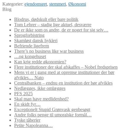
Kategorier:
ejendomsret
,
stemmeri
,
Økonomi
Blog
Blodrus, dødskult eller bare politik
Tom Lehrer – stadig lige aktuel, desværre
De er ikke som os andre, de er noget for sig selv…
Sprogforbistring
Skamløst dansk hykleri
Befriende ligefrem
There’s no business like war business
…og kongehuset
Kan krig redde økonomien?
Flere institutioner der skal afskaffes – Nobel fredsprisen
Mens vi er i gang med at opremse institutioner der bør
afvikles… Nato
Centralbanken – endnu en institution der bør afvikles
Nedlægges, ikke omlægges
PFS 2025
Skal man have medlidenhed?
En skidt fyr…
Exceptionelt Stupid Grønvask genbesøgt
Andre folks penge til umoralske formål…
Tyske tåberier
Petite Napoleanna…