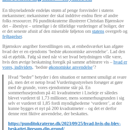
En tilsyneladende endeløs strøm af penge forsvinder i statens
mekanismer; mekanismer der skal inddrive endnu flere af andre
folks ressourcer. På punditokraterne illustrerer Christian Bjørnskov
det – åbenlyst – urimelige i de tilfældige vurderinger af boliger, der
er det seneste afsnit af den miserable føljeton om
statens
overgreb og
fejltagelser
.
Bjørnskov angriber forestillingen om, at embedsværket kan afgøre
hvad der er en ejendoms ‘bedste økonomiske anvendelse’. Lad den
stå et øjeblik. Følg så med når vi ser hvad betydningen ville være,
hvis den øvrige beskatning foregik på samme arbitrære vis –
hvad er
vores, individets,
‘bedste
økonomiske
anvendelse
’?
Hvad “bedre” betyder i den situation er nærmest umuligt at svare
på, men det er netop hvad Vurderingsstyrelsen forsøger at gøre
med de grunde, vores ejendomme står på. En
sommerhusejendom på 41 kvadratmeter i Liseleje er således
blevet vurderet til 1,73 millioner, mens sommerhusgrunden i sig
selv er vurderet til 1,85 fordi myndighederne ‘vurderer’, at der
kunne bygges et nyt på 200 kvadratmeter – og det er derfor
denne rent fiktive anvendelse, der beskattes.
https://punditokraterne.dk/2023/09/25/hvad-hvis-du-blev-
beskattet-ligesom-din-grund/