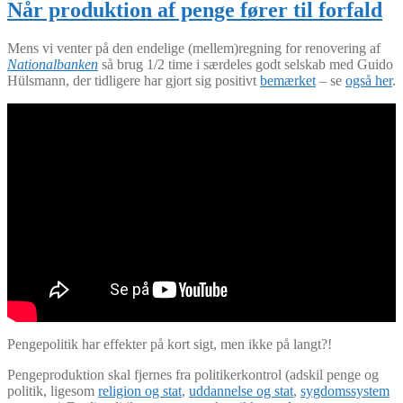
Når produktion af penge fører til forfald
Mens vi venter på den endelige (mellem)regning for renovering af
Nationalbanken
så brug 1/2 time i særdeles godt selskab med Guido
Hülsmann, der tidligere har gjort sig positivt
bemærket
– se
også her
.
Pengepolitik har effekter på kort sigt, men ikke på langt?!
Pengeproduktion skal fjernes fra politikerkontrol (adskil penge og
politik, ligesom
religion og stat
,
uddannelse og stat
,
sygdomssystem