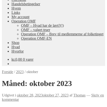
Handelsbetingelser
Hvem
Links
My account
Operation OMF
OMF – Hvad har de lært?(!)
OMF – valget truer
Operation OMF – Brev til medlemmerne af folketinget
Operation OMF-EN
Shop
Hvad
Hvorfor
kr.
0,00
0 varer
Forside
/
2023
/
oktober
Måned:
oktober 2023
Udgivet i
oktober 28, 2023
oktober 27, 2023
af
Thomas
—
Skriv en
kommentar