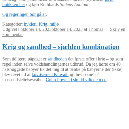
butikken her
og køb Rothbards
Statens Anatomi.
Og regeringen bør gå af
.
Kategorier:
hykleri
,
Krig
,
miljø
Udgivet i
oktober 14, 2023
oktober 14, 2023
af
Thomas
—
Skriv en
kommentar
Krig og sandhed – sjælden kombination
Som tidligere påpeget er
sandheden
det første offer i krig – og som
regel inden selve voldshandlingernes udbrud. Da jeg hørte om 40
halshuggede babyer fik det mig til at tænke på babyerne der (ikke)
blev revet ud af
kuvøserne i Kuwait
og ‘beviserne’ på
masseudslettelsesvåben
Colin Powell i sin tid viftede med
.