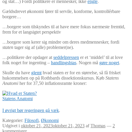
og stat…) Fordi politikere er mennesker, ikke
engle
.
Gældsdrevet økonomi fører til servile, konforme, kontrollérbare
borgere…
…borgere som tilskyndes til at have mere fokus nærmeste fremtid,
frem for et langsigtet perspektiv
…borgere som kerer sig mindre om deres medmennesker, fordi
staten
tager sig af (alle) problemer(ne).
…politikere der opdager at
seddelpressen
er et ‘middel’ til at love
folk noget for ingenting –
handlingsbias
. Nogen må
gøre noget
.
Skulle du have
glemt
hvad staten er for en størrelse, så få frisket
hukommelsen op på Rothbards dissektionskursus. Køb
Statens
Anatomi
her for 37,50 inflationsramte kroner:
Statens Anatomi
I øvrigt bør regeringen gå væk
.
Kategorier:
Filosofi
,
Økonomi
Udgivet i
oktober 21, 2023
oktober 21, 2023
af
Thomas
—
2
kommentarer