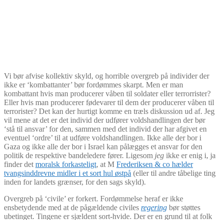
Vi bør afvise kollektiv skyld, og horrible overgreb på individer der
ikke er ‘kombattanter’ bør fordømmes skarpt. Men er man
kombattant hvis man producerer våben til soldater eller terrorrister?
Eller hvis man producerer fødevarer til dem der producerer våben til
terrorister? Det kan der hurtigt komme en træls diskussion ud af. Jeg
vil mene at det er det individ der udfører voldshandlingen der bør
‘stå til ansvar’ for den, sammen med det individ der har afgivet en
eventuel ‘ordre’ til at udføre voldshandlingen. Ikke alle der bor i
Gaza og ikke alle der bor i Israel kan pålægges et ansvar for den
politik de respektive bandeledere fører. Ligesom
jeg
ikke er enig i, ja
finder det
moralsk forkasteligt
, at M
Frederiksen & co hælder
tvangsinddrevne midler i et sort hul østpå
(eller til andre tåbelige ting
inden for landets grænser, for den sags skyld).
Overgreb på ‘civile’ er forkert. Fordømmelse heraf er ikke
ensbetydende med at de pågældende civiles
regering
bør støttes
ubetinget. Tingene er sjældent sort-hvide. Der er en grund til at folk