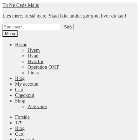
Spring
Spring
Tu Ne Cede Malis
til
til
Læs mere, forstå mere. Skad ikke andre, gør godt hvor du kan!
navigation
indhold
Søg
Søg
efter:
Menu
Home
Hvem
Hvad
Hvorfor
Operation OMF
Links
Blog
My account
Cart
Checkout
Shop
Alle varer
Forside
179
Blog
Cart
Checkout