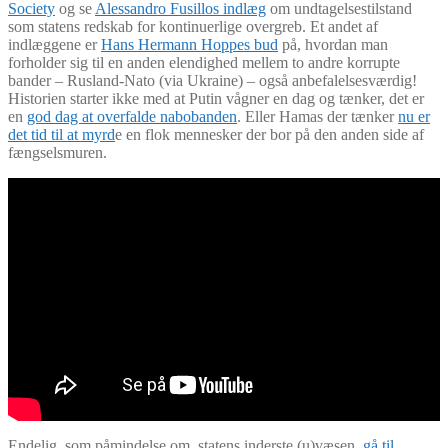
Society
og se
Alessandro Fusillos indlæg
om undtagelsestilstand
som statens redskab for kontinuerlige overgreb. Et andet af
indlæggene er
Hans Hermann Hoppes bud
på, hvordan man
forholder sig til en anden elendighed mellem to andre korrupte
bander – Rusland-Nato (via Ukraine) – også anbefalelsesværdig!
Historien starter ikke med at Putin vågner en dag og tænker, det er
en
god dag at overfalde nabobanden
. Eller Hamas der tænker
nu er
det tid til at myrd
e en flok mennesker der bor på den anden side af
fængselsmuren.
Endelig, som påmindelse om, statens inderste (u)væsen,
gå til