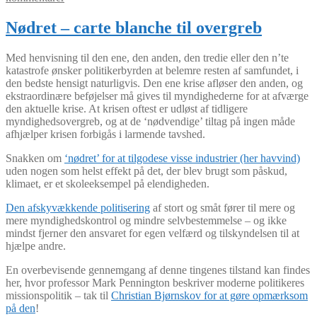
Nødret – carte blanche til overgreb
Med henvisning til den ene, den anden, den tredie eller den n’te
katastrofe ønsker politikerbyrden at belemre resten af samfundet, i
den bedste hensigt naturligvis. Den ene krise afløser den anden, og
ekstraordinære beføjelser må gives til myndighederne for at afværge
den aktuelle krise. At krisen oftest er udløst af tidligere
myndighedsovergreb, og at de ‘nødvendige’ tiltag på ingen måde
afhjælper krisen forbigås i larmende tavshed.
Snakken om
‘nødret’ for at tilgodese visse industrier (her havvind)
uden nogen som helst effekt på det, der blev brugt som påskud,
klimaet, er et skoleeksempel på elendigheden.
Den afskyvækkende politisering
af stort og småt fører til mere og
mere myndighedskontrol og mindre selvbestemmelse – og ikke
mindst fjerner den ansvaret for egen velfærd og tilskyndelsen til at
hjælpe andre.
En overbevisende gennemgang af denne tingenes tilstand kan findes
her, hvor professor Mark Pennington beskriver moderne politikeres
missionspolitik – tak til
Christian Bjørnskov for at gøre opmærksom
på den
!