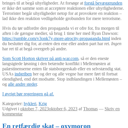
bringes til at begå uhyrligheder. At forsøge at
forstå bevæggrunden
er ikke det samme som at acceptere reaktionen eller uhyrlighederne.
Terrorister begår uhyrligheder netop for at provokere en reaktion –
lad ikke den reaktion vedligeholde grobunden for mere terrorisme.
Hvis du tør udfordre den propaganda vi er ofre for, fra morgen til
aften i de gængse medier, så brug 1 time her med Ryan Dawson:
https://rumble.com/v3onk7y-more-atrocity-propaganda.html
inden
du beslutter dig for, at
enten
den ene eller anden part har ret.
Ingen
har ret til at begå overgreb på andre.
Som Scott Horton skriver på anti-war.com
, så er den eneste
langsigtede løsning i den betændte konflikt i Mellemøsten at
palæstinenserne enten får statsborgerskab eller en selvstændig stat.
USAs
indgriben
her og der og alle vegne har mere ført til fortsat
elendighed, end det modsatte. Stop indblandingen i Mellemøsten –
og
alle andre steder
.
I øvrigt bør regeringen gå af.
Kategorier:
hykleri
,
Krig
Udgivet i
oktober 7, 2023
oktober 6, 2023
af
Thomas
—
Skriv en
kommentar
En retfærdig skat – oxymoron