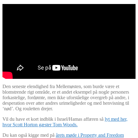
Den seneste elendighed fra Mellemøsten, som burde være et
blomstrende rigt område, er et andet eksempel på nogle personers
forkastelige, fordømte, men ikke uforståelige overgreb på andre, i
desperation over atter andres urimeligheder og med henvisning til
‘nød’. Og rouletten drejer.
Vil du have et kort indblik i Israel/Hamas affæren så
lyt med her,
hvor Scott Horton gæster Tom Woods.
Du kan også kigge med på
årets møde i Property and Freedom