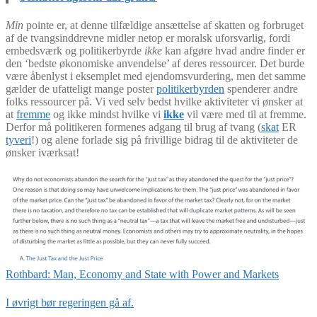
Min
pointe er, at denne tilfældige ansættelse af skatten og forbruget
af de tvangsinddrevne midler netop er moralsk uforsvarlig, fordi
embedsværk og politikerbyrde
ikke
kan afgøre hvad andre finder er
den ‘bedste økonomiske anvendelse’ af deres ressourcer. Det burde
være åbenlyst i eksemplet med ejendomsvurdering, men det samme
gælder de ufatteligt mange poster
politikerbyrden
spenderer andre
folks ressourcer på. Vi ved selv bedst hvilke aktiviteter vi ønsker at
at
fremme
og ikke mindst hvilke vi
ikke
vil være med til at fremme.
Derfor må politikeren formenes adgang til brug af tvang (
skat
ER
tyveri
!) og alene forlade sig på frivillige bidrag til de aktiviteter de
ønsker iværksat!
Rothbard: Man, Economy and State with Power and Markets
I øvrigt bør regeringen gå af.