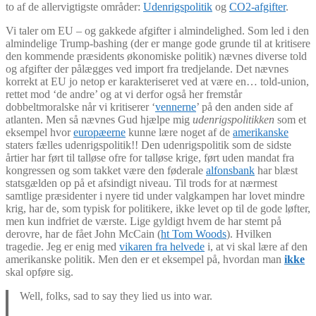
to af de allervigtigste områder:
Udenrigspolitik
og
CO2-afgifter
.
Vi taler om EU – og gakkede afgifter i almindelighed. Som led i den
almindelige Trump-bashing (der er mange gode grunde til at kritisere
den kommende præsidents økonomiske politik) nævnes diverse told
og afgifter der pålægges ved import fra tredjelande. Det nævnes
korrekt at EU jo netop er karakteriseret ved at være en… told-union,
rettet mod ‘de andre’ og at vi derfor også her fremstår
dobbeltmoralske når vi kritiserer ‘
vennerne
’ på den anden side af
atlanten. Men så nævnes Gud hjælpe mig
udenrigspolitikken
som et
eksempel hvor
europæerne
kunne lære noget af de
amerikanske
staters fælles udenrigspolitik!! Den udenrigspolitik som de sidste
årtier har ført til talløse ofre for talløse krige, ført uden mandat fra
kongressen og som takket være den føderale
alfonsbank
har blæst
statsgælden op på et afsindigt niveau. Til trods for at nærmest
samtlige præsidenter i nyere tid under valgkampen har lovet mindre
krig, har de, som typisk for politikere, ikke levet op til de gode løfter,
men kun indfriet de værste. Lige gyldigt hvem de har stemt på
derovre, har de fået John McCain (
ht Tom Woods
). Hvilken
tragedie. Jeg er enig med
vikaren fra helvede
i, at vi skal lære af den
amerikanske politik. Men den er et eksempel på, hvordan man
ikke
skal opføre sig.
Well, folks, sad to say they lied us into war.