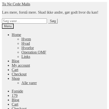
Spring
Spring
Tu Ne Cede Malis
til
til
Læs mere, forstå mere. Skad ikke andre, gør godt hvor du kan!
navigation
indhold
Søg
Søg
efter:
Menu
Home
Hvem
Hvad
Hvorfor
Operation OMF
Links
Blog
My account
Cart
Checkout
Shop
Alle varer
Forside
179
Blog
Cart
Checkout