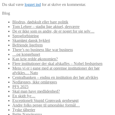
Du skal være
logget ind
for at skrive en kommentar.
Blog
Blodrus, dødskult eller bare politik
Tom Lehrer – stadig lige aktuel, desværre
De er ikke som os andre, de er noget for sig selv…
Sprogforbistring
Skamløst dansk hykleri
Befriende ligefrem
There’s no business like war business
…og kongehuset
Kan krig redde økonomien?
Flere institutioner der skal afskaffes – Nobel fredsprisen
Mens vi er i gang med at opremse institutioner der bør
afvikles… Nato
Centralbanken – endnu en institution der bør afvikles
Nedlægges, ikke omlægges
PFS 2025
Skal man have medlidenhed?
En skidt fyr…
Exceptionelt Stupid Grønvask genbesøgt
Andre folks penge til umoralske formål…
Tyske tåberier
Petite Napoleanna…