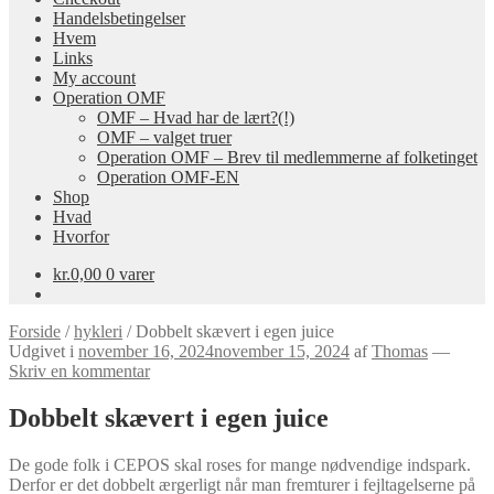
Handelsbetingelser
Hvem
Links
My account
Operation OMF
OMF – Hvad har de lært?(!)
OMF – valget truer
Operation OMF – Brev til medlemmerne af folketinget
Operation OMF-EN
Shop
Hvad
Hvorfor
kr.
0,00
0 varer
Forside
/
hykleri
/
Dobbelt skævert i egen juice
Udgivet i
november 16, 2024
november 15, 2024
af
Thomas
—
Skriv en kommentar
Dobbelt skævert i egen juice
De gode folk i CEPOS skal roses for mange nødvendige indspark.
Derfor er det dobbelt ærgerligt når man fremturer i fejltagelserne på