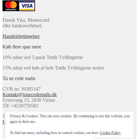
Dansk Visa, Mastercard
eller bankoverførsel.
Handelsbetingelser
Køb flere spar mere
10% rabat ved 5-pack Tuttle Tvillingerne
15% rabat ved køb af hele Tuttle Tvillingerne serien
Tu ne cede malis
CVR nr: 39385147
Kontakt@tunecedemalis.dk
Fyrrevang 15, 2830 Virum
Tlf: +4530759582
© Tu Ne Cede Malis 2026
Privacy & Cookies: This site uses cookies. By continuing to use this website, you
Handelsbetingelser
Lavet med WooCommerce
.
agree to their use.
Min konto
To find out more, including how to control cookies, see here:
Cookie Policy
Søg