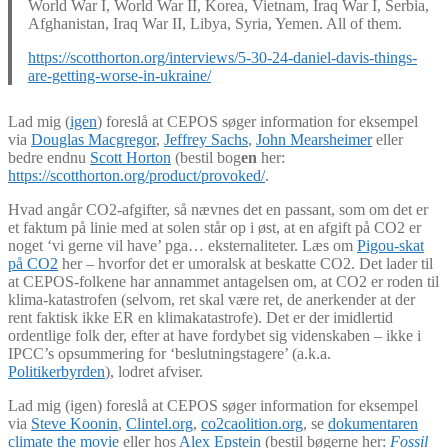
World War I, World War II, Korea, Vietnam, Iraq War I, Serbia,
Afghanistan, Iraq War II, Libya, Syria, Yemen. All of them.
https://scotthorton.org/interviews/5-30-24-daniel-davis-things-
are-getting-worse-in-ukraine/
Lad mig (
igen
) foreslå at CEPOS søger information for eksempel
via
Douglas Macgregor
,
Jeffrey Sachs
,
John Mearsheimer
eller
bedre endnu
Scott Horton
(bestil bog
en
her:
https://scotthorton.org/product/provoked/
.
Hvad angår CO2-afgifter, så nævnes det en passant, som om det er
et faktum på linie med at solen står op i øst, at en afgift på CO2 er
noget ‘vi gerne vil have’ pga… eksternaliteter. Læs om
Pigou-skat
på CO2
her – hvorfor det er umoralsk at beskatte CO2. Det lader til
at CEPOS-folkene har annammet antagelsen om, at CO2 er roden til
klima-katastrofen (selvom, ret skal være ret, de anerkender at der
rent faktisk ikke ER en klimakatastrofe). Det er der imidlertid
ordentlige folk der, efter at have fordybet sig videnskaben – ikke i
IPCC’s opsummering for ‘beslutningstagere’ (a.k.a.
Politikerbyrden
), lodret afviser.
Lad mig (igen) foreslå at CEPOS søger information for eksempel
via
Steve Koonin
,
Clintel.org
,
co2caolition.org
, se
dokumentaren
climate the movie
eller hos
Alex Epstein
(bestil bøgerne her:
Fossil