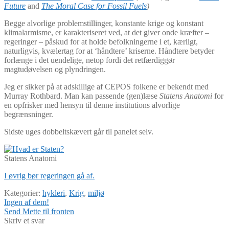
Future
and
The Moral Case for Fossil Fuels
)
Begge alvorlige problemstillinger, konstante krige og konstant
klimalarmisme, er karakteriseret ved, at det giver onde kræfter –
regeringer – påskud for at holde befolkningerne i et, kærligt,
naturligvis, kvælertag for at ‘håndtere’ kriserne. Håndtere betyder
forlænge i det uendelige, netop fordi det retfærdiggør
magtudøvelsen og plyndringen.
Jeg er sikker på at adskillige af CEPOS folkene er bekendt med
Murray Rothbard. Man kan passende (gen)læse
Statens Anatomi
for
en opfrisker med hensyn til denne institutions alvorlige
begrænsninger.
Sidste uges dobbeltskævert går til panelet selv.
Statens Anatomi
I øvrig bør regeringen gå af.
Kategorier:
hykleri
,
Krig
,
miljø
Indlægsnavigation
Forrige
Ingen af dem!
indlæg:
Næste
Send Mette til fronten
indlæg:
Skriv et svar