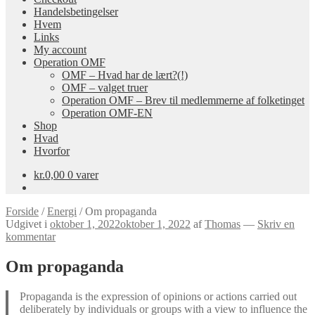
Handelsbetingelser
Hvem
Links
My account
Operation OMF
OMF – Hvad har de lært?(!)
OMF – valget truer
Operation OMF – Brev til medlemmerne af folketinget
Operation OMF-EN
Shop
Hvad
Hvorfor
kr.
0,00
0 varer
Forside
/
Energi
/
Om propaganda
Udgivet i
oktober 1, 2022
oktober 1, 2022
af
Thomas
—
Skriv en
kommentar
Om propaganda
Propaganda is the expression of opinions or actions carried out
deliberately by individuals or groups with a view to influence the