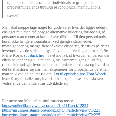
opinions or actions of other individuals or groups for
predetermined ends through psychological manipulations.
Lasswell
Man skal næppe tage noget for gode varer hvis det ligger udenfor
ens eget felt, men må opsøge alternative kilder og forlade sig på
personer man mener at kunne have tillid til. Til den personkreds
hører ikke længere journalister ved gængse statsmedier,
myndigheder og mange flere såkaldte eksperter, der trues på deres
levebrød hvis de stiller spørgsmål ved den ‘vedtagne historie’. Se
Pierre Korys s
ubstack her
– få et indtryk af hvordan en person der
ellers bekender sig til almindelig mainstream tilgang til sit fag
(medicin) opdager hvordan der manipuleres med data og hvordan
det først afslører sig når man eksponeres for propaganda på et felt
man selv ved en hel masse om.
Lyt til episoden hos Tom Woods
hvor Kory fortæller om, hvordan hans opfattelse af statskrisen
vedrørende den onde virus udviklede sig.
For mere om Medical misinformation mess:
https://onlinelibrary.wiley.com/doi/10.1111/eci.12834
https://insulinresistance.org/index.php/jir/article/view/71/221
https://insulinresistance.org/index.php/jir/article/view/72/225