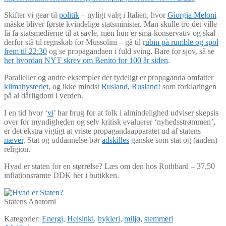
Skifter vi gear til
politik
– nyligt valg i Italien, hvor
Giorgia Meloni
måske bliver første kvindelige statsminister. Man skulle tro det ville
få få statsmedierne til at savle, men hun er små-konservativ og skal
derfor stå til regnskab for Mussolini – gå til r
ubin på rumble og spol
frem til 22:30
og se propagandaen i fuld sving. Bare for sjov, så se
her hvordan NYT skrev om Benito for 100 år siden
.
Paralleller og andre eksempler der tydeligt er propaganda omfatter
klimahysteriet
, og ikke mindst
Rusland, Rusland!
som forklaringen
på al dårligdom i verden.
I en tid hvor ‘
vi
’ har brug for at folk i almindelighed udviser skepsis
over for myndigheden og selv kritisk evaluerer ‘nyhedsstrømmen’,
er det ekstra vigtigt at vriste propagandaapparatet ud af statens
næver
. Stat og uddannelse bør
adskilles
ganske som stat og (anden)
religion.
Hvad er staten for en størrelse? Læs om den hos Rothbard – 37,50
inflationsramte DDK her i butikken.
Statens Anatomi
Kategorier:
Energi
,
Helsinki
,
hykleri
,
miljø
,
stemmeri