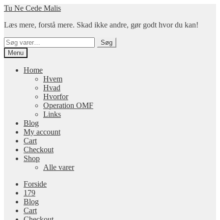
Spring
Spring
Tu Ne Cede Malis
til
til
Læs mere, forstå mere. Skad ikke andre, gør godt hvor du kan!
navigation
indhold
Søg
Søg
efter:
Menu
Home
Hvem
Hvad
Hvorfor
Operation OMF
Links
Blog
My account
Cart
Checkout
Shop
Alle varer
Forside
179
Blog
Cart
Checkout