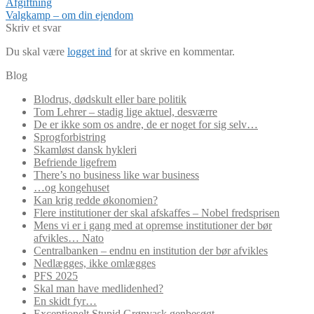
Indlægsnavigation
Forrige
Afgiftning
indlæg:
Næste
Valgkamp – om din ejendom
indlæg:
Skriv et svar
Du skal være
logget ind
for at skrive en kommentar.
Blog
Blodrus, dødskult eller bare politik
Tom Lehrer – stadig lige aktuel, desværre
De er ikke som os andre, de er noget for sig selv…
Sprogforbistring
Skamløst dansk hykleri
Befriende ligefrem
There’s no business like war business
…og kongehuset
Kan krig redde økonomien?
Flere institutioner der skal afskaffes – Nobel fredsprisen
Mens vi er i gang med at opremse institutioner der bør
afvikles… Nato
Centralbanken – endnu en institution der bør afvikles
Nedlægges, ikke omlægges
PFS 2025
Skal man have medlidenhed?
En skidt fyr…
Exceptionelt Stupid Grønvask genbesøgt