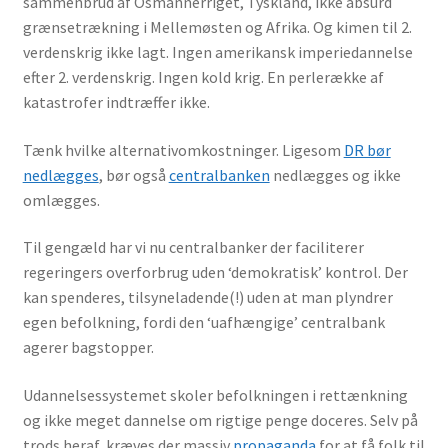
sammenbrud af Osmannerriget, Tyskland, ikke absurd
grænsetrækning i Mellemøsten og Afrika. Og kimen til 2.
verdenskrig ikke lagt. Ingen amerikansk imperiedannelse
efter 2. verdenskrig. Ingen kold krig. En perlerække af
katastrofer indtræffer ikke.
Tænk hvilke alternativomkostninger. Ligesom
DR bør
nedlægges
, bør også
centralbanken
nedlægges og ikke
omlægges.
Til gengæld har vi nu centralbanker der faciliterer
regeringers overforbrug uden ‘demokratisk’ kontrol. Der
kan spenderes, tilsyneladende(!) uden at man plyndrer
egen befolkning, fordi den ‘uafhængige’ centralbank
agerer bagstopper.
Udannelsessystemet skoler befolkningen i rettænkning
og ikke meget dannelse om rigtige penge doceres. Selv på
trods heraf, kræves der massiv
propaganda
for at få folk til