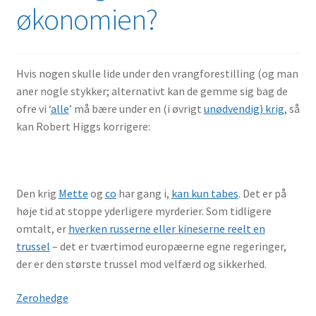
økonomien?
Handelsbetingelser
Hvem
Hvis nogen skulle lide under den vrangforestilling (og man
Links
aner nogle stykker; alternativt kan de gemme sig bag de
ofre vi ‘
alle
’ må bære under en (i øvrigt
unødvendig) krig
, så
kan Robert Higgs korrigere:
My account
Operation OMF
Den krig
Mette
og
co
har gang i,
kan kun tabes
. Det er på
OMF – Hvad har de lært?(!)
høje tid at stoppe yderligere myrderier. Som tidligere
omtalt, er
hverken russerne eller kineserne reelt en
OMF – valget truer
trussel
– det er tværtimod europæerne egne regeringer,
der er den største trussel mod velfærd og sikkerhed.
Operation OMF – Brev til medlemmerne af folketinget
Zerohedge
Operation OMF-EN