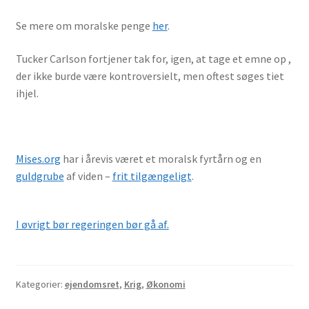
Se mere om moralske penge
her
.
Tucker Carlson fortjener tak for, igen, at tage et emne op ,
der ikke burde være kontroversielt, men oftest søges tiet
ihjel.
Mises.org
har i årevis været et moralsk fyrtårn og en
guldgrube
af viden –
frit tilgængeligt
.
I øvrigt bør regeringen bør gå af.
Kategorier:
ejendomsret
,
Krig
,
Økonomi