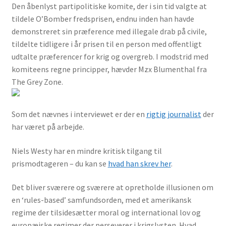
Den åbenlyst partipolitiske komite, der i sin tid valgte at
tildele O’Bomber fredsprisen, endnu inden han havde
demonstreret sin præference med illegale drab på civile,
tildelte tidligere i år prisen til en person med offentligt
udtalte præferencer for krig og overgreb. I modstrid med
komiteens regne principper, hævder Mzx Blumenthal fra
The Grey Zone.
Som det nævnes i interviewet er der en
rigtig journalist
der
har været på arbejde.
Niels Westy har en mindre kritisk tilgang til
prismodtageren – du kan se
hvad han skrev her
.
Det bliver sværere og sværere at opretholde illusionen om
en ‘rules-based’ samfundsorden, med et amerikansk
regime der tilsidesætter moral og international lov og
europæiske regimer der perseverer i krigslysten. Hvad