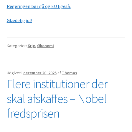
Regeringen bør gå og EU ligeså.
Shop
Glædelig jul!
Hvad
Hvorfor
Kategorier:
Krig
,
Økonomi
Udgivet i
december 20, 2025
af
Thomas
Flere institutioner der
skal afskaffes – Nobel
fredsprisen