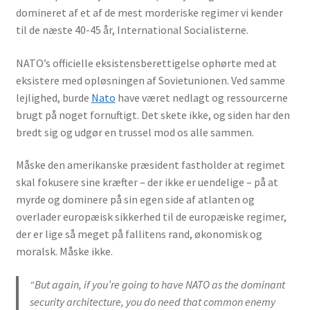
domineret af et af de mest morderiske regimer vi kender
til de næste 40-45 år, International Socialisterne.
NATO’s officielle eksistensberettigelse ophørte med at
eksistere med opløsningen af Sovietunionen. Ved samme
lejlighed, burde
Nato
have været nedlagt og ressourcerne
brugt på noget fornuftigt. Det skete ikke, og siden har den
bredt sig og udgør en trussel mod os alle sammen.
Måske den amerikanske præsident fastholder at regimet
skal fokusere sine kræfter – der ikke er uendelige – på at
myrde og dominere på sin egen side af atlanten og
overlader europæisk sikkerhed til de europæiske regimer,
der er lige så meget på fallitens rand, økonomisk og
moralsk. Måske ikke.
“But again, if you’re going to have NATO as the dominant
security architecture, you do need that common enemy