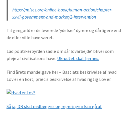
https://mises.org/online-book/human-action/chapter-
xxvii-government-and-market/2-intervention
Til gengæld er de leverede ‘ydelser’ dyrere og dårligere end
de eller ville have været.
Lad politikerbyrden sadle om så ‘lovarbejde’ bliver som
pleje af civilisations have.
Ukrudtet skal fjernes.
Find årets mandelgave her – Bastiats beskrivelse af hvad
Lov er en kort, præcis beskrivelse af hvad rigtig Lov er.
Så ja, DR skal nedlægges og regeringen kan gå af.