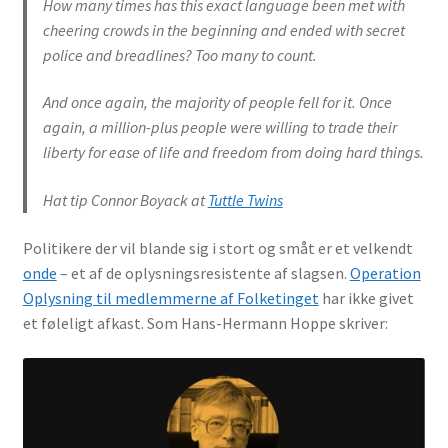
How many times has this exact language been met with
cheering crowds in the beginning and ended with secret
police and breadlines? Too many to count.
And once again, the majority of people fell for it. Once
again, a million-plus people were willing to trade their
liberty for ease of life and freedom from doing hard things.
Hat tip Connor Boyack at
Tuttle Twins
Politikere der vil blande sig i stort og småt er et velkendt
onde
– et af de oplysningsresistente af slagsen.
Operation
Oplysning til medlemmerne af Folketinget
har ikke givet
et føleligt afkast. Som Hans-Hermann Hoppe skriver: