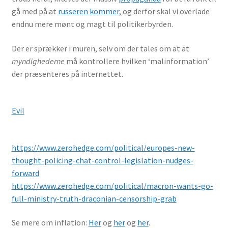
gå med på at
russeren kommer
, og derfor skal vi overlade
endnu mere mønt og magt til politikerbyrden.
Der er sprækker i muren, selv om der tales om at at
myndighederne
må kontrollere hvilken ‘malinformation’
der præsenteres på internettet.
Evil
https://www.zerohedge.com/political/europes-new-
thought-policing-chat-control-legislation-nudges-
forward
https://www.zerohedge.com/political/macron-wants-go-
full-ministry-truth-draconian-censorship-grab
Se mere om inflation:
Her
og
her
og
her
.