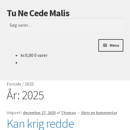
Tu Ne Cede Malis
Spring
Spring
Søg
til
til
Søg
navigation
indhold
efter:
Menu
kr.
0,00
0 varer
Forside
179
Forside
/
2025
Blog
År:
2025
Cart
Udgivet i
december 27, 2025
af
Thomas
—
Skriv en kommentar
Kan krig redde
Checkout