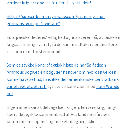
verdenskrig er tapetet for den 2. Lyt til den!
https://subscribe.martyrmade.com/p/enemy-the-
germans-war-pt-1-we-are?
Europæiske ‘lederes’ villighed og insisteren på, at piske en
krigsstemning i vejret, så de kan misallokere endnu flere
ressourcer er forstemmende.
Som et stykke kontrafaktisk historie har Saifedean
Ammous udgivet en bog, der handler om hvordan verden
kunne have set ud, hvis ikke den amerikanske centralbank
var blevet etableret.
Lyt evt til samtalen med
Tom Woods
her
.
Ingen amerikansk deltagelse i krigen, kortere krig, langt
færre døde, ikke sammenbrud af Rusland med årtiers
kommunisme og ledsagende elendighed, ikke