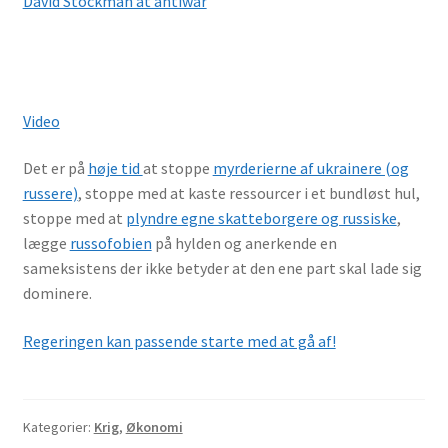
David Stockman at antiwar
Video
Det er på
høje tid
at stoppe
myrderierne af ukrainere (og
russere)
, stoppe med at kaste ressourcer i et bundløst hul,
stoppe med at
plyndre egne skatteborgere og russiske
,
lægge
russofobien
på hylden og anerkende en
sameksistens der ikke betyder at den ene part skal lade sig
dominere.
Regeringen kan passende starte med at gå af!
Kategorier:
Krig
,
Økonomi