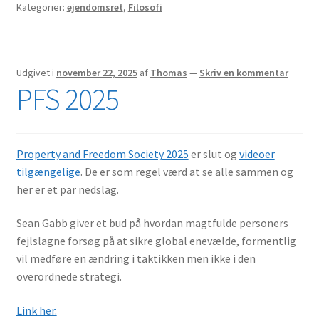
Kategorier:
ejendomsret
,
Filosofi
Udgivet i
november 22, 2025
af
Thomas
—
Skriv en kommentar
PFS 2025
Property and Freedom Society 2025
er slut og
videoer
tilgængelige
. De er som regel værd at se alle sammen og
her er et par nedslag.
Sean Gabb giver et bud på hvordan magtfulde personers
fejlslagne forsøg på at sikre global enevælde, formentlig
vil medføre en ændring i taktikken men ikke i den
overordnede strategi.
Link her.