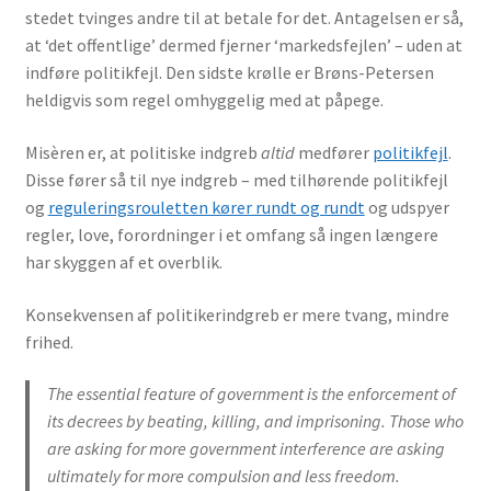
stedet tvinges andre til at betale for det. Antagelsen er så,
at ‘det offentlige’ dermed fjerner ‘markedsfejlen’ – uden at
indføre politikfejl. Den sidste krølle er Brøns-Petersen
heldigvis som regel omhyggelig med at påpege.
Misèren er, at politiske indgreb
altid
medfører
politikfejl
.
Disse fører så til nye indgreb – med tilhørende politikfejl
og
reguleringsrouletten kører rundt og rundt
og udspyer
regler, love, forordninger i et omfang så ingen længere
har skyggen af et overblik.
Konsekvensen af politikerindgreb er mere tvang, mindre
frihed.
The essential feature of government is the enforcement of
its decrees by beating, killing, and imprisoning. Those who
are asking for more government interference are asking
ultimately for more compulsion and less freedom.