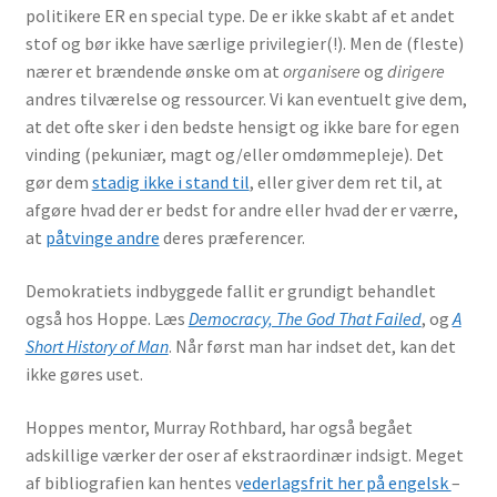
politikere ER en special type. De er ikke skabt af et andet
stof og bør ikke have særlige privilegier(!). Men de (fleste)
nærer et brændende ønske om at
organisere
og
dirigere
andres tilværelse og ressourcer. Vi kan eventuelt give dem,
at det ofte sker i den bedste hensigt og ikke bare for egen
vinding (pekuniær, magt og/eller omdømmepleje). Det
gør dem
stadig ikke i stand til
, eller giver dem ret til, at
afgøre hvad der er bedst for andre eller hvad der er værre,
at
påtvinge andre
deres præferencer.
Demokratiets indbyggede fallit er grundigt behandlet
også hos Hoppe. Læs
Democracy, The God That Failed
, og
A
Short History of Man
. Når først man har indset det, kan det
ikke gøres uset.
Hoppes mentor, Murray Rothbard, har også begået
adskillige værker der oser af ekstraordinær indsigt. Meget
af bibliografien kan hentes v
ederlagsfrit her på engelsk
–