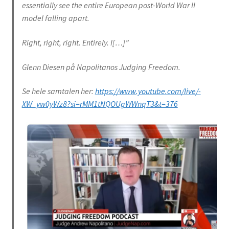
essentially see the entire European post-World War II
model falling apart.
Right, right, right. Entirely. I[…]”
Glenn Diesen på Napolitanos Judging Freedom.
Se hele samtalen her:
https://www.youtube.com/live/-
XW_yw0yWz8?si=rMM1tNQOUgWWnqT3&t=376