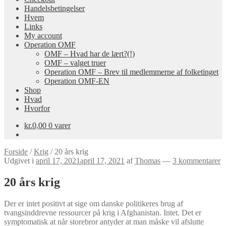
Handelsbetingelser
Hvem
Links
My account
Operation OMF
OMF – Hvad har de lært?(!)
OMF – valget truer
Operation OMF – Brev til medlemmerne af folketinget
Operation OMF-EN
Shop
Hvad
Hvorfor
kr.
0,00
0 varer
Forside
/
Krig
/
20 års krig
Udgivet i
april 17, 2021
april 17, 2021
af
Thomas
—
3 kommentarer
20 års krig
Der er intet positivt at sige om danske politikeres brug af
tvangsinddrevne ressourcer på krig i Afghanistan. Intet. Det er
symptomatisk at når storebror antyder at man måske vil afslutte