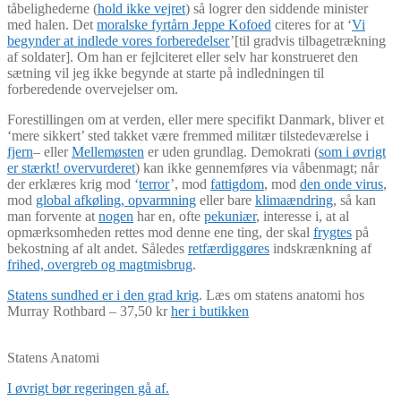
tåbelighederne (
hold ikke vejret
) så logrer den siddende minister
med halen. Det
moralske fyrtårn Jeppe Kofoed
citeres for at ‘
Vi
begynder at indlede vores forberedelser
’[til gradvis tilbagetrækning
af soldater]. Om han er fejlciteret eller selv har konstrueret den
sætning vil jeg ikke begynde at starte på indledningen til
forberedende overvejelser om.
Forestillingen om at verden, eller mere specifikt Danmark, bliver et
‘mere sikkert’ sted takket være fremmed militær tilstedeværelse i
fjern
– eller
Mellemøsten
er uden grundlag. Demokrati (
som i øvrigt
er stærkt! overvurderet
) kan ikke gennemføres via våbenmagt; når
der erklæres krig mod ‘
terror
’, mod
fattigdom
, mod
den onde virus
,
mod
global afkøling, opvarmning
eller bare
klimaændring
, så kan
man forvente at
nogen
har en, ofte
pekuniær
, interesse i, at al
opmærksomheden rettes mod denne ene ting, der skal
frygtes
på
bekostning af alt andet. Således
retfærdiggøres
indskrænkning af
frihed, overgreb og magtmisbrug
.
Statens sundhed er i den grad krig
. Læs om statens anatomi hos
Murray Rothbard – 37,50 kr
her i butikken
Statens Anatomi
I øvrigt bør regeringen gå af.