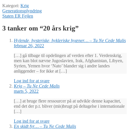
Kategori:
Krig
Indlægsnavigation
Forrige
Generationsplyndring
indlæg:
Næste
Staten ER Fejlen
indlæg:
3 tanker om “
20 års krig
”
Hylende, hysteriske, hykleriske hyæner… – Tu Ne Cede Malis
februar 26, 2022
[…] gå tilbage til opdelingen af verden efter 1. Verdenskrig,
men kan blot nævne Jugoslavien, Irak, Afghanistan, Libyen,
Syrien, Yemen hvor ‘Nato’ blander sig i andre landes
anliggender – for ikke at […]
Log ind for at svare
Krig – Tu Ne Cede Malis
marts 5, 2022
[…] at bruge flere ressourcer på at udvikle denne kapacitet,
end det der p.t. bliver (mis)brugt på deltagelse i internationale
[…]
Log ind for at svare
En skidt fyr… – Tu Ne Cede Malis