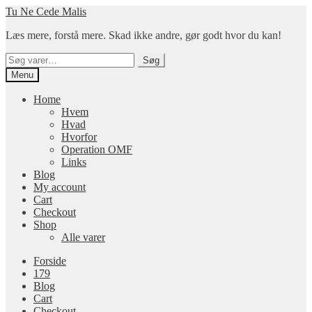
Spring
Spring
Tu Ne Cede Malis
til
til
Læs mere, forstå mere. Skad ikke andre, gør godt hvor du kan!
navigation
indhold
Søg
Søg
efter:
Menu
Home
Hvem
Hvad
Hvorfor
Operation OMF
Links
Blog
My account
Cart
Checkout
Shop
Alle varer
Forside
179
Blog
Cart
Checkout