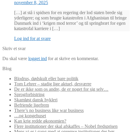
november 8, 2025
[…] at stå i spidsen for en regering der lod staten brede sig
yderligere; og som brugte katastrofen i Afghanistan til bringe
Danmark ind i ‘krigen mod terror’ og til springbræt for egen
katastrofal karriere i […]
Log ind for at svare
Skriv et svar
Du skal være
logget ind
for at skrive en kommentar.
Blog
Blodrus, dødskult eller bare politik
Tom Lehrer – stadig lige aktuel, desværre
De er ikke som os andre, de er noget for sig selv…
Sprogforbistring
Skamløst dansk hykleri
Befriende ligefrem
There’s no business like war business
…og kongehuset
Kan krig redde økonomien?
Flere institutioner der skal afskaffes – Nobel fredsprisen
Mens vi er i gang med at opremse institutioner der bør