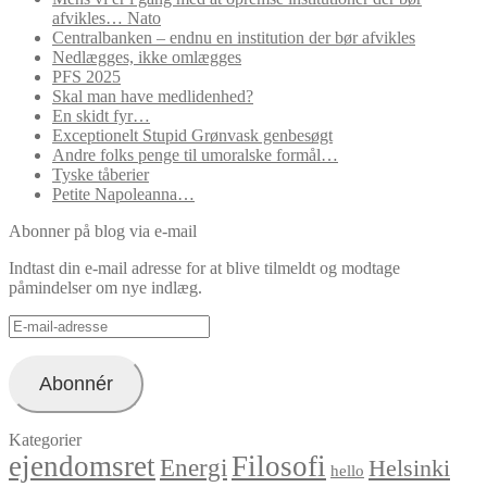
afvikles… Nato
Centralbanken – endnu en institution der bør afvikles
Nedlægges, ikke omlægges
PFS 2025
Skal man have medlidenhed?
En skidt fyr…
Exceptionelt Stupid Grønvask genbesøgt
Andre folks penge til umoralske formål…
Tyske tåberier
Petite Napoleanna…
Abonner på blog via e-mail
Indtast din e-mail adresse for at blive tilmeldt og modtage
påmindelser om nye indlæg.
E-
mail-
adresse
Abonnér
Kategorier
ejendomsret
Filosofi
Energi
Helsinki
hello