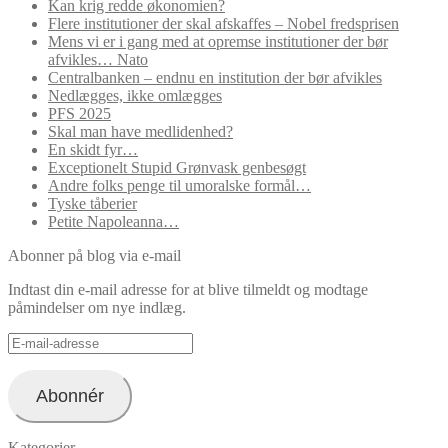
Kan krig redde økonomien?
Flere institutioner der skal afskaffes – Nobel fredsprisen
Mens vi er i gang med at opremse institutioner der bør
afvikles… Nato
Centralbanken – endnu en institution der bør afvikles
Nedlægges, ikke omlægges
PFS 2025
Skal man have medlidenhed?
En skidt fyr…
Exceptionelt Stupid Grønvask genbesøgt
Andre folks penge til umoralske formål…
Tyske tåberier
Petite Napoleanna…
Abonner på blog via e-mail
Indtast din e-mail adresse for at blive tilmeldt og modtage
påmindelser om nye indlæg.
E-
mail-
adresse
Abonnér
Kategorier