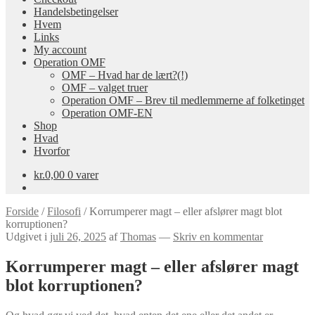
Handelsbetingelser
Hvem
Links
My account
Operation OMF
OMF – Hvad har de lært?(!)
OMF – valget truer
Operation OMF – Brev til medlemmerne af folketinget
Operation OMF-EN
Shop
Hvad
Hvorfor
kr.
0,00
0 varer
Forside
/
Filosofi
/
Korrumperer magt – eller afslører magt blot
korruptionen?
Udgivet i
juli 26, 2025
af
Thomas
—
Skriv en kommentar
Korrumperer magt – eller afslører magt
blot korruptionen?