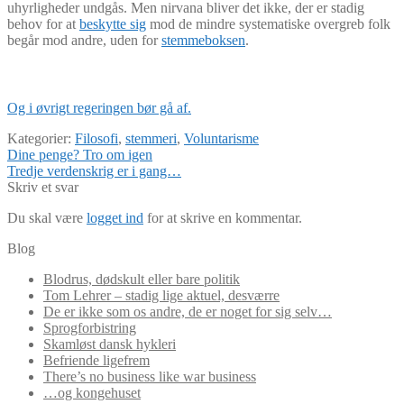
uhyrligheder undgås. Men nirvana bliver det ikke, der er stadig
behov for at
beskytte sig
mod de mindre systematiske overgreb folk
begår mod andre, uden for
stemmeboksen
.
Og i øvrigt regeringen bør gå af.
Kategorier:
Filosofi
,
stemmeri
,
Voluntarisme
Indlægsnavigation
Forrige
Dine penge? Tro om igen
indlæg:
Næste
Tredje verdenskrig er i gang…
indlæg:
Skriv et svar
Du skal være
logget ind
for at skrive en kommentar.
Blog
Blodrus, dødskult eller bare politik
Tom Lehrer – stadig lige aktuel, desværre
De er ikke som os andre, de er noget for sig selv…
Sprogforbistring
Skamløst dansk hykleri
Befriende ligefrem
There’s no business like war business
…og kongehuset