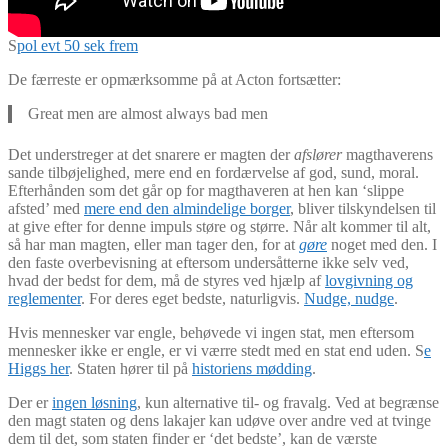
S
pol evt 50 sek frem
De færreste er opmærksomme på at Acton fortsætter:
Great men are almost always bad men
Det understreger at det snarere er magten der
afslører
magthaverens
sande tilbøjelighed, mere end en fordærvelse af god, sund, moral.
Efterhånden som det går op for magthaveren at hen kan ‘slippe
afsted’ med
mere end den almindelige borger
, bliver tilskyndelsen til
at give efter for denne impuls støre og større. Når alt kommer til alt,
så har man magten, eller man tager den, for at
gøre
noget med den. I
den faste overbevisning at eftersom undersåtterne ikke selv ved,
hvad der bedst for dem, må de styres ved hjælp af
lovgivning og
reglementer
. For deres eget bedste, naturligvis.
Nudge, nudge
.
Hvis mennesker var engle, behøvede vi ingen stat, men eftersom
mennesker ikke er engle, er vi værre stedt med en stat end uden. S
e
Higgs her
. Staten hører til på
historiens mødding
.
Der er
ingen løsning
, kun alternative til- og fravalg. Ved at begrænse
den magt staten og dens lakajer kan udøve over andre ved at tvinge
dem til det, som staten finder er ‘det bedste’, kan de værste