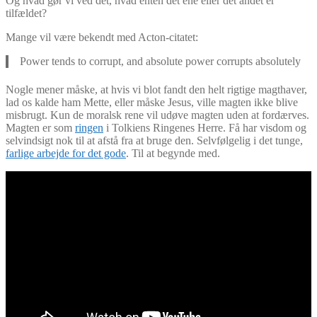
Og hvad gør vi ved det, hvad enten det ene eller det andet er
tilfældet?
Mange vil være bekendt med Acton-citatet:
Power tends to corrupt, and absolute power corrupts absolutely
Nogle mener måske, at hvis vi blot fandt den helt rigtige magthaver,
lad os kalde ham Mette, eller måske Jesus, ville magten ikke blive
misbrugt. Kun de moralsk rene vil udøve magten uden at fordærves.
Magten er som
ringen
i Tolkiens Ringenes Herre. Få har visdom og
selvindsigt nok til at afstå fra at bruge den. Selvfølgelig i det tunge,
farlige arbejde for det gode
. Til at begynde med.