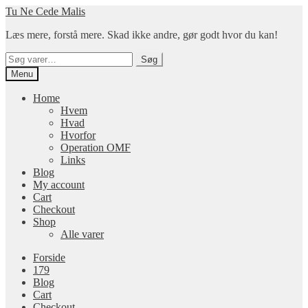
Spring
Spring
Tu Ne Cede Malis
til
til
Læs mere, forstå mere. Skad ikke andre, gør godt hvor du kan!
navigation
indhold
Søg
Søg
efter:
Menu
Home
Hvem
Hvad
Hvorfor
Operation OMF
Links
Blog
My account
Cart
Checkout
Shop
Alle varer
Forside
179
Blog
Cart
Checkout