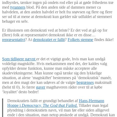
indbyrdes, tænker ingen på ondets rod eller på at gøde frihedens træ
med
tyranners
blod. På den anden side af dammen mener ca
halvdelen, at den anden halvdel er helt fra snøvsen og flere og flere
ser ud til at mene at demokrati kun gælder når udfaldet af stemmeri
behager en selv.
Er illusionen om demokrati ved at briste? Er det ved at gå op for
(flere) folk at repræsentativt demokrati ikke er en disse…
repræsentativt
? At
demokratiet er fallit
?
Folkets stemme
findes ikke!
Som tidligere nævnt
er det et vigtigt gode, hvis man kan undgå
voldeligt magtskifte. Hvis mekanismen med det, der kaldes valg
opfylder denne funktion, kunne man måske acceptere alle
skadevirkningerne. Man kunne også tænke sig den lykkelige
situation, at alene ‘magtskiftet’ bestemmes på ‘demokratisk’ manér,
men at den magt der kan udøves af de valgte
begrænses
maksimalt
(helst til 0). Jo færre
gaver
magthaveren råder over til at købe
‘loyalitet’ desto bedre!
Demokratiets fallit er grundigt behandlet af
Hans-Hermann
Hoppe i
Democracy, The God that Failed
.
Tillader man legal
plyndring i demokratiets navn, vil man før eller siden alligevel
ende i den situation, man netop ønskede at undgå. Demokrati kan