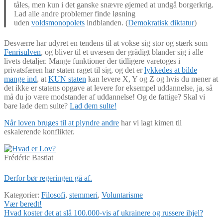
tåles, men kun i det ganske snævre øjemed at undgå borgerkrig.
Lad alle andre problemer finde løsning
uden
voldsmonopolets
indblanden. (
Demokratisk diktatur
)
Desværre har udyret en tendens til at vokse sig stor og stærk som
Fenrisulven
, og bliver til et uvæsen der grådigt blander sig i alle
livets detaljer. Mange funktioner der tidligere varetoges i
privatsfæren har staten raget til sig, og det er
lykkedes at bilde
mange ind
, at
KUN staten
kan levere X, Y og Z og hvis du mener at
det ikke er statens opgave at levere for eksempel uddannelse, ja, så
må du jo være modstander af uddannelse! Og de fattige? Skal vi
bare lade dem sulte?
Lad dem sulte!
Når loven bruges til at plyndre andre
har vi lagt kimen til
eskalerende konflikter.
Frédéric Bastiat
Derfor bør regeringen gå af.
Kategorier:
Filosofi
,
stemmeri
,
Voluntarisme
Indlægsnavigation
Forrige
Vær beredt!
indlæg:
Næste
Hvad koster det at slå 100.000-vis af ukrainere og russere ihjel?
indlæg: