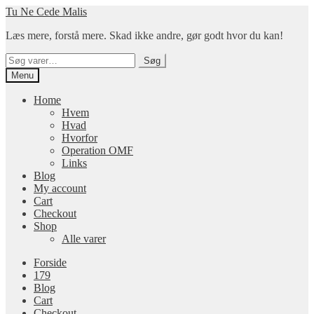
Spring
Spring
Tu Ne Cede Malis
til
til
Læs mere, forstå mere. Skad ikke andre, gør godt hvor du kan!
navigation
indhold
Søg
Søg
efter:
Menu
Home
Hvem
Hvad
Hvorfor
Operation OMF
Links
Blog
My account
Cart
Checkout
Shop
Alle varer
Forside
179
Blog
Cart
Checkout