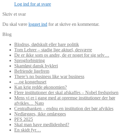
Log ind for at svare
Skriv et svar
Du skal være
logget ind
for at skrive en kommentar.
Blog
Blodrus, dødskult eller bare politik
Tom Lehrer – stadig lige aktuel, desværre
De er ikke som os andre, de er noget for sig selv…
Sprogforbistring
Skamløst dansk hykleri
Befriende ligefrem
There’s no business like war business
…og kongehuset
Kan krig redde økonomien?
Flere institutioner der skal afskaffes – Nobel fredsprisen
Mens vi er i gang med at opremse institutioner der bør
afvikles… Nato
Centralbanken – endnu en institution der bør afvikles
Nedlægges, ikke omlægges
PFS 2025
Skal man have medlidenhed?
En skidt fyr…