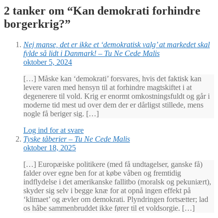
2 tanker om “
Kan demokrati forhindre
borgerkrig?
”
Nej manse, det er ikke et ‘demokratisk valg’ at markedet skal
fylde så lidt i Danmark! – Tu Ne Cede Malis
oktober 5, 2024
[…] Måske kan ‘demokrati’ forsvares, hvis det faktisk kan
levere varen med hensyn til at forhindre magtskiftet i at
degenerere til vold. Krig er enormt omkostningsfuldt og går i
moderne tid mest ud over dem der er dårligst stillede, mens
nogle få beriger sig. […]
Log ind for at svare
Tyske tåberier – Tu Ne Cede Malis
oktober 18, 2025
[…] Europæiske politikere (med få undtagelser, ganske få)
falder over egne ben for at købe våben og fremtidig
indflydelse i det amerikanske fallitbo (moralsk og pekuniært),
skyder sig selv i begge knæ for at opnå ingen effekt på
‘klimaet’ og ævler om demokrati. Plyndringen fortsætter; lad
os håbe sammenbruddet ikke fører til et voldsorgie. […]