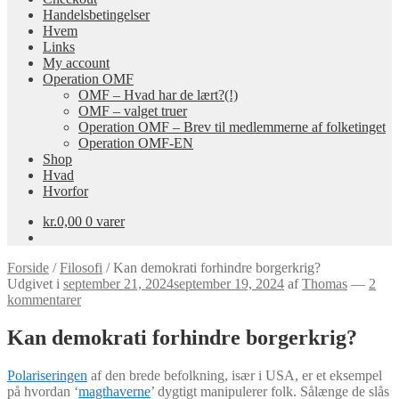
Handelsbetingelser
Hvem
Links
My account
Operation OMF
OMF – Hvad har de lært?(!)
OMF – valget truer
Operation OMF – Brev til medlemmerne af folketinget
Operation OMF-EN
Shop
Hvad
Hvorfor
kr.
0,00
0 varer
Forside
/
Filosofi
/
Kan demokrati forhindre borgerkrig?
Udgivet i
september 21, 2024
september 19, 2024
af
Thomas
—
2
kommentarer
Kan demokrati forhindre borgerkrig?
Polariseringen
af den brede befolkning, især i USA, er et eksempel
på hvordan ‘
magthaverne
’ dygtigt manipulerer folk. Sålænge de slås