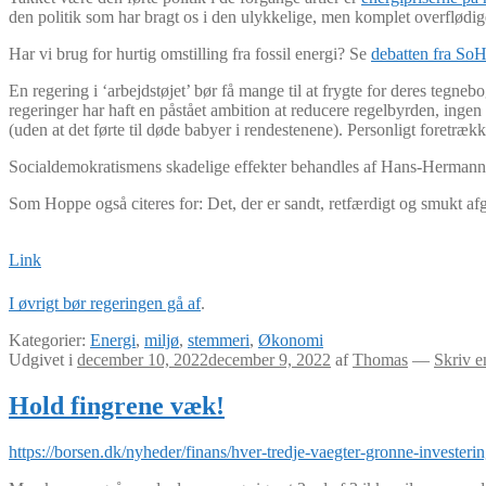
den politik som har bragt os i den ulykkelige, men komplet overflødig
Har vi brug for hurtig omstilling fra fossil energi? Se
debatten fra So
En regering i ‘arbejdstøjet’ bør få mange til at frygte for deres tegne
regeringer har haft en påstået ambition at reducere regelbyrden, inge
(uden at det førte til døde babyer i rendestenene). Personligt foretrækk
Socialdemokratismens skadelige effekter behandles af Hans-Hermann 
Som Hoppe også citeres for: Det, der er sandt, retfærdigt og smukt af
Link
I øvrigt bør regeringen gå af
.
Kategorier:
Energi
,
miljø
,
stemmeri
,
Økonomi
Udgivet i
december 10, 2022
december 9, 2022
af
Thomas
—
Skriv 
Hold fingrene væk!
https://borsen.dk/nyheder/finans/hver-tredje-vaegter-gronne-investerin