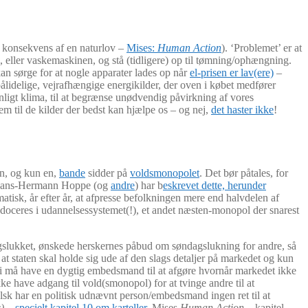
el konsekvens af en naturlov –
Mises:
Human Action
). ‘Problemet’ er at
, eller vaskemaskinen, og stå (tidligere) op til tømning/ophængning.
 kan sørge for at nogle apparater lades op når
el-prisen er lav(ere)
–
upålidelige, vejrafhængige energikilder, der oven i købet medfører
venligt klima, til at begrænse unødvendig påvirkning af vores
em til de kilder der bedst kan hjælpe os – og nej,
det haster ikke
!
en, og kun en,
bande
sidder på
voldsmonopolet
. Det bør påtales, for
gt. Hans-Hermann Hoppe (og
andre
) har b
eskrevet dette, herunder
tisk, år efter år, at afpresse befolkningen mere end halvdelen af
 doceres i udannelsessystemet(!), et andet næsten-monopol der snarest
agslukket, ønskede herskernes påbud om søndagslukning for andre, så
at staten skal holde sig ude af den slags detaljer på markedet og kun
…vi må have en dygtig embedsmand til at afgøre hvornår markedet ikke
ikke have adgang til vold(smonopol) for at tvinge andre til at
oralsk har en politisk udnævnt person/embedsmand ingen ret til at
)
–
specielt kapitel 10 om karteller
. Mises
Human Action –
kapitel