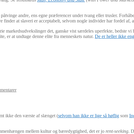
påtvinge andre, ens egne præferencer under tvang eller trusler. Forhåb
nder at slaveri er acceptabelt, selvom nogle individer har fordel af, at
 frie markedsudvekslinger det, ganske vist særdeles uperfekte, bedste vi 
elite, er at undtage denne elite fra menneskets natur.
De er heller ikke eng
mentarer
t ikke den værste af slænget (
selvom han ikke er lige så høflig
som
In
mmenhængen mellem kultur og bæredygtighed, det er jo
rent-seeking
. 