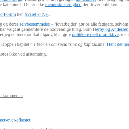
e kattepine?! Det er ikke
menneskekærlighed
der driver politikeren.
Ho Forum
her.
Svaret er Nej
.
bog og deres
selvbestemmelse
– ‘lovarbejdet’ gør os alle fattigere, selv
n har valgt at gennemføre de nødvendige tiltag. Som H
erby og Anderse
er jeg en mere radikal tilgang til at gøre
politikere reelt produktive
, men
Hoppe i kapitel 4 i
Teorien om socialisme og kapitalisme.
Hent det her
gøres ikke ved afstemning.
en kommentar
ger-over-afkastet