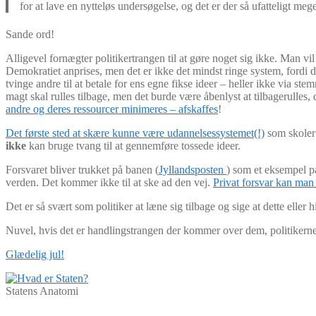
for at lave en nytteløs undersøgelse, og det er der så ufatteligt me
Sande ord!
Alligevel fornægter politikertrangen til at gøre noget sig ikke. Man vi
Demokratiet anprises, men det er ikke det mindst ringe system, fordi de
tvinge andre til at betale for ens egne fikse ideer – heller ikke via 
magt skal rulles tilbage, men det burde være åbenlyst at tilbagerulles, 
andre og deres ressourcer minimeres – afskaffes
!
Det første sted at skære kunne være udannelsessystemet(!)
som skoler b
ikke
kan bruge tvang til at gennemføre tossede ideer.
Forsvaret bliver trukket på banen (
Jyllandsposten
) som et eksempel på
verden. Det kommer ikke til at ske ad den vej.
Privat forsvar kan man f
Det er så svært som politiker at læne sig tilbage og sige at dette eller
Nuvel, hvis det er handlingstrangen der kommer over dem, politikern
Glædelig jul!
Statens Anatomi