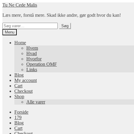
Spring
Spring
Tu Ne Cede Malis
til
til
Læs mere, forstå mere. Skad ikke andre, gør godt hvor du kan!
navigation
indhold
Søg
Søg
efter:
Menu
Home
Hvem
Hvad
Hvorfor
Operation OMF
Links
Blog
My account
Cart
Checkout
Shop
Alle varer
Forside
179
Blog
Cart
Checkout