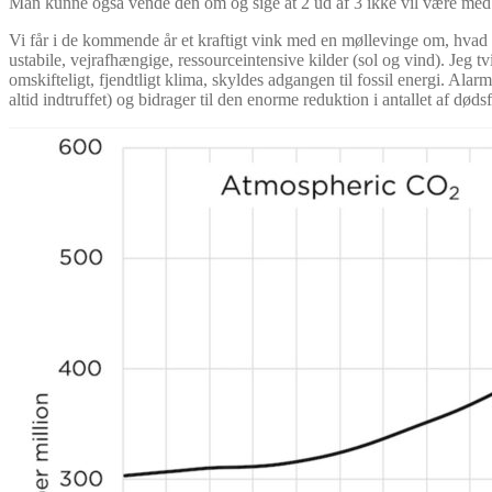
Man kunne også vende den om og sige at 2 ud af 3 ikke vil være med p
Vi får i de kommende år et kraftigt vink med en møllevinge om, hvad det k
ustabile, vejrafhængige, ressourceintensive kilder (sol og vind). Jeg t
omskifteligt, fjendtligt klima, skyldes adgangen til fossil energi. Ala
altid indtruffet) og bidrager til den enorme reduktion i antallet af døds