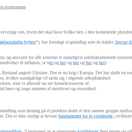
 en kommentar
levet enige om, hvem der skal have hvilke ben, i den kommende plyndri
dødsensfarlig hybris
*), har fremlagt et grundlag som de kalder
Ansvar f
 papir, og ansvaret for alle kriserne er naturligvis udefrakommende (russ
 medvirket til inflation, se h
er
og
her
og
her
og
her
og
her
)
Rusland angreb Ukraine. Der er nu krig i Europa. Det har skabt en energi
n, hvilket uundgåeligt vil sætte sig i stigende arbejdsløshed.
krisen, som vi allerede nu ser konsekvenserne af.
 antal børn og unge rammes af mistrivsel og ensomhed.
omstilling som løsning på et problem skabt af den samme gruppe mafiosi il
e. Det er ikke muligt at bevare
fundamentet for et velstående,
civiliser
 himmelflugt
. ‘Løsningen’ er at regeringen
konfiskerer
flere penge og udd