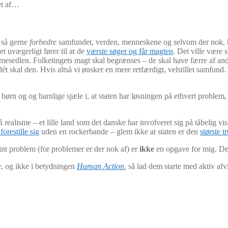
get af…
l så gerne
forbedre
samfundet, verden, menneskene og selvom der nok, hos
t uvægerligt fører til at de
værste søger og får magten
. Det ville være
stemmesedlen. Folketingets magt skal begrænses – de skal have færre af a
dét skal den. Hvis altså vi ønsker en mere retfærdigt, velstillet samfund.
ørn og og barnlige sjæle i, at staten har løsningen på ethvert problem, st
 realisme – et lille land som det danske har involveret sig på tåbelig vi
orestille sig
uden en rockerbande – glem ikke at staten er den
største t
 hint problem (for problemer er der nok af) er
ikke
en opgave for mig. Den
e, og ikke i betydningen
Human Action
,
så lad dem starte med aktiv afv