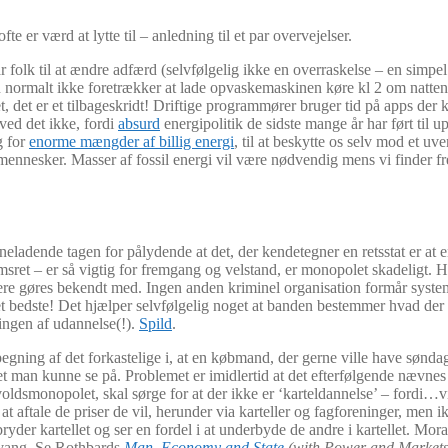
fte er værd at lytte til – anledning til et par overvejelser.
får folk til at ændre adfærd (selvfølgelig ikke en overraskelse – en simp
an normalt ikke foretrækker at lade opvaskemaskinen køre kl 2 om natten
et, det er et tilbageskridt! Driftige programmører bruger tid på apps der
ved det ikke, fordi
absurd
energipolitik de sidste mange år har ført til 
g for
enorme mængder af billig energi
, til at beskytte os selv mod et u
e mennesker. Masser af fossil energi vil være nødvendig mens vi finder fr
neladende tagen for pålydende at det, der kendetegner en retsstat er at 
ndomsret – er så vigtig for fremgang og velstand, er monopolet skadeli
ere gøres bekendt med. Ingen anden kriminel organisation formår systema
get bedste! Det hjælper selvfølgelig noget at banden bestemmer hvad der
ringen af udannelse(!).
Spild
.
gning af det forkastelige i, at en købmand, der gerne ville have sønd
get man kunne se på. Problemet er imidlertid at det efterfølgende nævnes 
voldsmonopolet, skal sørge for at der ikke er ‘karteldannelse’ – fordi
 at aftale de priser de vil, herunder via karteller og fagforeninger, men 
 bryder kartellet og ser en fordel i at underbyde de andre i kartellet. M
 tvang. Se Rothbards
Man, Economy and State
(with Power and Markets