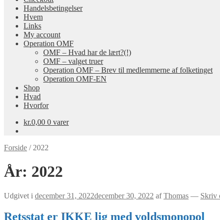
Handelsbetingelser
Hvem
Links
My account
Operation OMF
OMF – Hvad har de lært?(!)
OMF – valget truer
Operation OMF – Brev til medlemmerne af folketinget
Operation OMF-EN
Shop
Hvad
Hvorfor
kr.
0,00
0 varer
Forside
/
2022
År:
2022
Udgivet i
december 31, 2022
december 30, 2022
af
Thomas
—
Skriv
Retsstat er IKKE lig med voldsmonopol