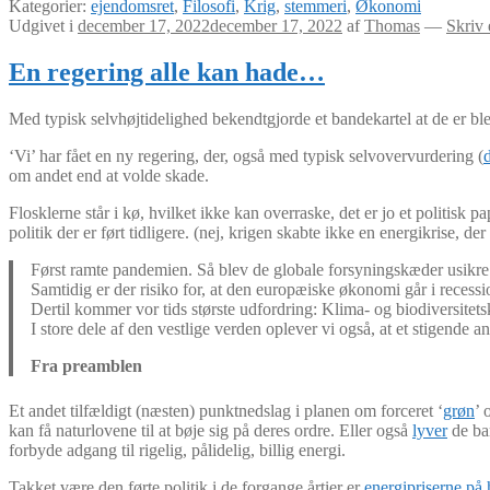
Kategorier:
ejendomsret
,
Filosofi
,
Krig
,
stemmeri
,
Økonomi
Udgivet i
december 17, 2022
december 17, 2022
af
Thomas
—
Skriv
En regering alle kan hade…
Med typisk selvhøjtidelighed bekendtgjorde et bandekartel at de er b
‘Vi’ har fået en ny regering, der, også med typisk selvovervurdering (
om andet end at volde skade.
Flosklerne står i kø, hvilket ikke kan overraske, det er jo et politisk
politik der er ført tidligere. (nej, krigen skabte ikke en energikrise, der
Først ramte pandemien. Så blev de globale forsyningskæder usikre. 
Samtidig er der risiko for, at den europæiske økonomi går i recessio
Dertil kommer vor tids største udfordring: Klima- og biodiversitets
I store dele af den vestlige verden oplever vi også, at et stigende
Fra preamblen
Et andet tilfældigt (næsten) punktnedslag i planen om forceret ‘
grøn
’ 
kan få naturlovene til at bøje sig på deres ordre. Eller også
lyver
de bar
forbyde adgang til rigelig, pålidelig, billig energi.
Takket være den førte politik i de forgange årtier er
energipriserne på