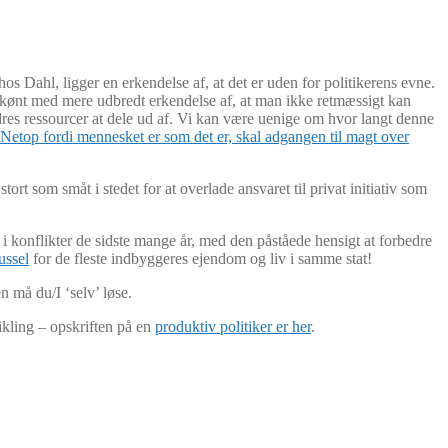
 Dahl, ligger en erkendelse af, at det er uden for politikerens evne.
 skønt med mere udbredt erkendelse af, at man ikke retmæssigt kan
ndres ressourcer at dele ud af. Vi kan være uenige om hvor langt denne
Netop fordi mennesket er som det er, skal adgangen til magt over
ort som småt i stedet for at overlade ansvaret til privat initiativ som
s i konflikter de sidste mange år, med den påståede hensigt at forbedre
russel
for de fleste indbyggeres ejendom og liv i samme stat!
 må du/I ‘selv’ løse.
ikling – opskriften på en
produktiv politiker er her
.