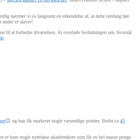
entlig nærmer vi os langsomt en erkendelse af, at dette omfang bør
 andre er slaver!
har til at forbedre tilværelsen. At overlade beslutningen om, hvornår
le
.
ger
😉 og han fik markeret nogle væsentlige pointer. Bedst ca
45
Det er bare nogle nytteløse akademikere som får en hel masse penge