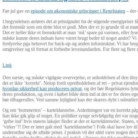
Før jul gav en
episode om økonomiske principper i Regelstaten
– der o
I begyndelsen anføres det at prissignalet fra de stigende energipriser 
det fremstår som om dette blot er
godt
. Men der er jo grunde til at m
Det er heller ikke et fremskridt at man ‘må’ spare på varmen, eller lys
måske kunne deres indsats have været brugt bedre til noget andet? Vi 
fordyrelse pga behovet for back-up og anden infrastruktur. Vi har bru
omgivelser og til fortsat at forbedre levestandarden. For flere og fler
Link
Den næste, og måske vigtigste overvejelse, er anholdelsen af den tilsy
det er ikke ‘korrekt’. Netop fordi opretholdelsen af ret – privat eje
hvordan sikkerhed kan produceres privat,
og det bør Regelstatens lytt
deres produktion, og oven i købet bilde dem ind at det er for deres e
bør tilbagerulles. Ved samme lejlighed kan der skæres dybt i subsidie
Og om ‘bommerten’ – karteldannelse. Anledningen var en korrekt påpe
han ikke gik glip af noget. En politiker synge selvfølgelig det var no
‘gribe ind’ hvis statens lakajer finder at der er
karteldannelse.
Staten, 
‘virker’?! Der er intet galt med ‘karteldannelse’! Folk skal have lov til
underordne sig de aftalte priser. I praksis vil der altid være nogen der
fortælle andre hvilke aftaler de må indgå, sålænge det ikke medfører