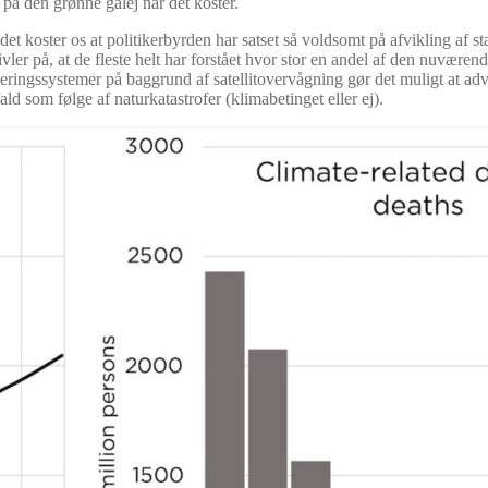
å den grønne galej når det koster.
oster os at politikerbyrden har satset så voldsomt på afvikling af stabil, 
vivler på, at de fleste helt har forstået hvor stor en andel af den nuvære
rmeringssystemer på baggrund af satellitovervågning gør det muligt at ad
fald som følge af naturkatastrofer (klimabetinget eller ej).