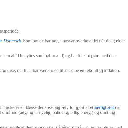
ngsperiode.
or Danmark
.
Som om de har noget ansvar overhovedet når det gælder
erne kan altid benyttes som bøh-mand) og har intet at gøre med den
krise, der bl.a. har været med til at skabe en rekordhøj inflation.
lustrerer en klasse der anser sig selv for gjort af et
særligt stof
der
et samfund (adgang til rigelig, pålidelig, billig energi) og samtidig
eler nogle af dem som plaster på såret, og så i øvrigt fremturer med