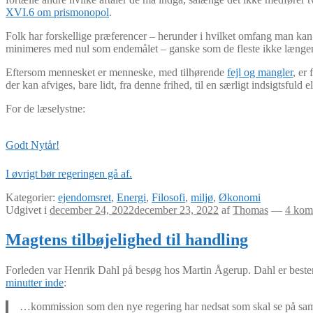
XVI.6 om prismonopol
.
Folk har forskellige præferencer – herunder i hvilket omfang man kan 
minimeres med nul som endemålet – ganske som de fleste ikke længere fi
Eftersom mennesket er menneske, med tilhørende
fejl og mangler
, er
der kan afviges, bare lidt, fra denne frihed, til en særligt indsigtsfuld 
For de læselystne:
Godt Nytår!
I øvrigt bør regeringen gå af.
Kategorier:
ejendomsret
,
Energi
,
Filosofi
,
miljø
,
Økonomi
Udgivet i
december 24, 2022
december 23, 2022
af
Thomas
—
4 kom
Magtens tilbøjelighed til handling
Forleden var Henrik Dahl på besøg hos Martin Ågerup. Dahl er bestem
minutter inde
:
…kommission som den nye regering har nedsat som skal se på sa