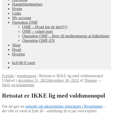
Handelsbetingelser
Hvem
Links
My account
Operation OMF
OMF – Hvad har de lært?(!)
OMF – valget truer
Operation OMF – Brev til medlemmerne af folketinget
Operation OMF-EN
Shop
Hvad
Hvorfor
kr.
0,00
0 varer
Forside
/
ejendomsret
/
Retsstat er IKKE lig med voldsmonopol
Udgivet i
december 31, 2022
december 30, 2022
af
Thomas
—
Skriv en kommentar
Retsstat er IKKE lig med voldsmonopol
Før jul gav en
episode om økonomiske principper i Regelstaten
–
der ofte er værd at lytte til – anledning til et par overvejelser.