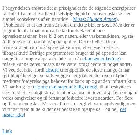
I begyndelsen anføres det at prissignalet fra de stigende energipriser
får folk til at ændre adfærd (selvfølgelig ikke en overraskelse – en
simpel konsekvens af en naturlov –
Mises:
Human Action
).
‘Problemet’ er at det fremstår som om dette blot er
godt
. Men der er
jo grunde til at man normalt ikke foretrækker at lade
opvaskemaskinen køre kl 2 om natten, eller vaskemaskinen, og stå
(tidligere) op til tømning/ophængning. Det er heller ikke et
fremskridt at man ‘må’ spare på varmen, eller lyset, det er et
tilbageskridt! Driftige programmører bruger tid på apps der kan
sørge for at nogle apparater lades op når
el-prisen er lav(ere)
–
måske kunne deres indsats have været brugt bedre til noget andet?
Vi ved det ikke, fordi
absurd
energipolitik de sidste mange år har
ført til upålidelige, vejrafhængige energikilder, der oven i købet
medfører fordyrelse pga behovet for back-up og anden infrastruktur.
Vi har brug for
enorme mængder af billig energi
, til at beskytte os
selv mod et uvenligt klima, til at begrænse unødvendig påvirkning af
vores omgivelser og til fortsat at forbedre levestandarden. For flere
og flere mennesker. Masser af fossil energi vil være nødvendig mens
vi finder frem til de kilder der bedst kan hjælpe os – og nej,
det
haster ikke
!
Link