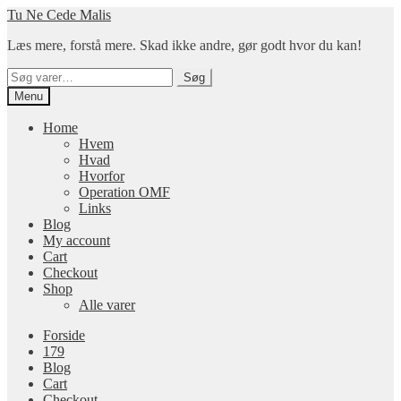
Spring
Spring
Tu Ne Cede Malis
til
til
Læs mere, forstå mere. Skad ikke andre, gør godt hvor du kan!
navigation
indhold
Søg
Søg
efter:
Menu
Home
Hvem
Hvad
Hvorfor
Operation OMF
Links
Blog
My account
Cart
Checkout
Shop
Alle varer
Forside
179
Blog
Cart
Checkout