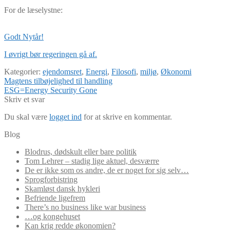
For de læselystne:
Godt Nytår!
I øvrigt bør regeringen gå af.
Kategorier:
ejendomsret
,
Energi
,
Filosofi
,
miljø
,
Økonomi
Indlægsnavigation
Forrige
Magtens tilbøjelighed til handling
indlæg:
Næste
ESG=Energy Security Gone
indlæg:
Skriv et svar
Du skal være
logget ind
for at skrive en kommentar.
Blog
Blodrus, dødskult eller bare politik
Tom Lehrer – stadig lige aktuel, desværre
De er ikke som os andre, de er noget for sig selv…
Sprogforbistring
Skamløst dansk hykleri
Befriende ligefrem
There’s no business like war business
…og kongehuset
Kan krig redde økonomien?