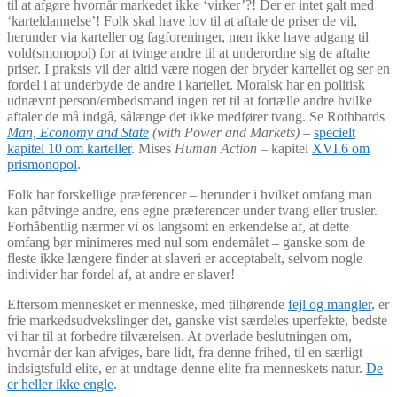
til at afgøre hvornår markedet ikke ‘virker’?! Der er intet galt med
‘karteldannelse’! Folk skal have lov til at aftale de priser de vil,
herunder via karteller og fagforeninger, men ikke have adgang til
vold(smonopol) for at tvinge andre til at underordne sig de aftalte
priser. I praksis vil der altid være nogen der bryder kartellet og ser en
fordel i at underbyde de andre i kartellet. Moralsk har en politisk
udnævnt person/embedsmand ingen ret til at fortælle andre hvilke
aftaler de må indgå, sålænge det ikke medfører tvang. Se Rothbards
Man, Economy and State
(with Power and Markets)
–
specielt
kapitel 10 om karteller
. Mises
Human Action –
kapitel
XVI.6 om
prismonopol
.
Folk har forskellige præferencer – herunder i hvilket omfang man
kan påtvinge andre, ens egne præferencer under tvang eller trusler.
Forhåbentlig nærmer vi os langsomt en erkendelse af, at dette
omfang bør minimeres med nul som endemålet – ganske som de
fleste ikke længere finder at slaveri er acceptabelt, selvom nogle
individer har fordel af, at andre er slaver!
Eftersom mennesket er menneske, med tilhørende
fejl og mangler
, er
frie markedsudvekslinger det, ganske vist særdeles uperfekte, bedste
vi har til at forbedre tilværelsen. At overlade beslutningen om,
hvornår der kan afviges, bare lidt, fra denne frihed, til en særligt
indsigtsfuld elite, er at undtage denne elite fra menneskets natur.
De
er heller ikke engle
.