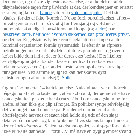
Den næste, og måske vigtigste overvejelse, er anholdelsen af den
tilsyneladende tagen for pålydende at det, der kendetegner en retsstat
er at en, og kun en,
bande
sidder på
voldsmonopolet
. Det bør
påtales, for det er ikke ‘korrekt’. Netop fordi opretholdelsen af ret –
privat ejendomsret – er så vigtig for fremgang og velstand, er
monopolet skadeligt. Hans-Hermann Hoppe (og
andre
) har
b
eskrevet dette, herunder hvordan sikkerhed kan produceres privat,
og det bør Regelstatens lyttere gøres bekendt med. Ingen anden
kriminel organisation formår systematisk, år efter år, at afpresse
befolkningen mere end halvdelen af deres produktion, og oven i
købet bilde dem ind at det er for deres eget bedste! Det hjælper
selvfølgelig noget at banden bestemmer hvad der doceres i
udannelsessystemet(!), et andet næsten-monopol der snarest bør
tilbagerulles. Ved samme lejlighed kan der skæres dybt i
subsidieringen af udannelse(!).
Spild
.
Og om ‘bommerten’ – karteldannelse. Anledningen var en korrekt
påpegning af det forkastelige i, at en købmand, der gerne ville have
søndagslukket, ønskede herskernes påbud om søndagslukning for
andre, så han ikke gik glip af noget. En politiker synge selvfølgelig
det var noget man kunne se på. Problemet er imidlertid at det
efterfølgende nævnes at staten skal holde sig ude af den slags
detaljer på markedet og kun ‘gribe ind’ hvis statens lakajer finder at
der er
karteldannelse.
Staten, voldsmonopolet, skal sørge for at der
ikke er ‘karteldannelse’ – fordi…vi må have en dygtig embedsmand