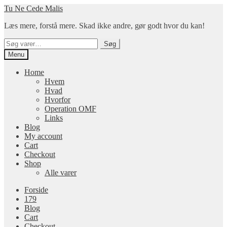
Spring
Spring
Tu Ne Cede Malis
til
til
Læs mere, forstå mere. Skad ikke andre, gør godt hvor du kan!
navigation
indhold
Søg
Søg
efter:
Menu
Home
Hvem
Hvad
Hvorfor
Operation OMF
Links
Blog
My account
Cart
Checkout
Shop
Alle varer
Forside
179
Blog
Cart
Checkout