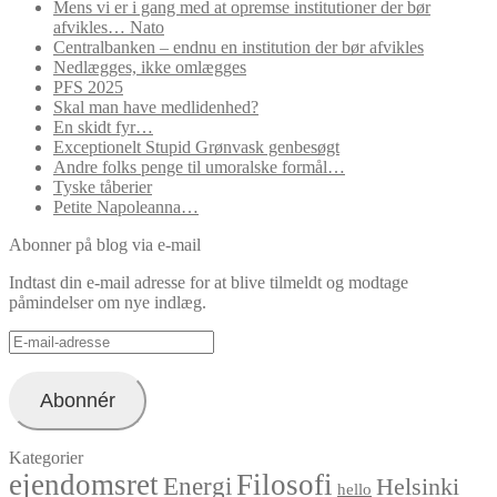
Mens vi er i gang med at opremse institutioner der bør
afvikles… Nato
Centralbanken – endnu en institution der bør afvikles
Nedlægges, ikke omlægges
PFS 2025
Skal man have medlidenhed?
En skidt fyr…
Exceptionelt Stupid Grønvask genbesøgt
Andre folks penge til umoralske formål…
Tyske tåberier
Petite Napoleanna…
Abonner på blog via e-mail
Indtast din e-mail adresse for at blive tilmeldt og modtage
påmindelser om nye indlæg.
E-
mail-
adresse
Abonnér
Kategorier
ejendomsret
Filosofi
Energi
Helsinki
hello