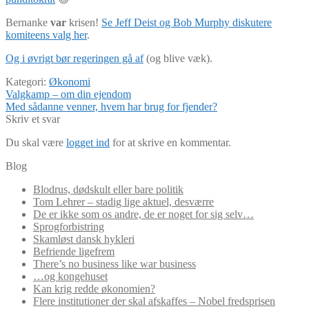
Bernanke
var
krisen!
Se Jeff Deist og Bob Murphy diskutere
komiteens valg her
.
Og i øvrigt bør regeringen gå af
(og blive væk).
Kategori:
Økonomi
Indlægsnavigation
Forrige
Valgkamp – om din ejendom
indlæg:
Næste
Med sådanne venner, hvem har brug for fjender?
indlæg:
Skriv et svar
Du skal være
logget ind
for at skrive en kommentar.
Blog
Blodrus, dødskult eller bare politik
Tom Lehrer – stadig lige aktuel, desværre
De er ikke som os andre, de er noget for sig selv…
Sprogforbistring
Skamløst dansk hykleri
Befriende ligefrem
There’s no business like war business
…og kongehuset
Kan krig redde økonomien?
Flere institutioner der skal afskaffes – Nobel fredsprisen