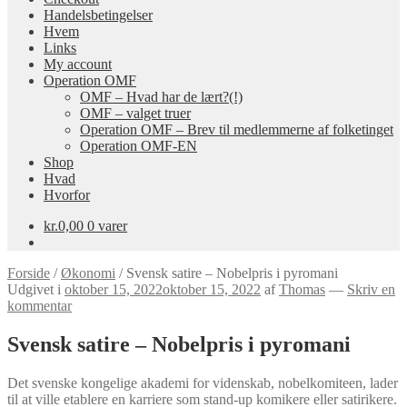
Handelsbetingelser
Hvem
Links
My account
Operation OMF
OMF – Hvad har de lært?(!)
OMF – valget truer
Operation OMF – Brev til medlemmerne af folketinget
Operation OMF-EN
Shop
Hvad
Hvorfor
kr.
0,00
0 varer
Forside
/
Økonomi
/
Svensk satire – Nobelpris i pyromani
Udgivet i
oktober 15, 2022
oktober 15, 2022
af
Thomas
—
Skriv en
kommentar
Svensk satire – Nobelpris i pyromani
Det svenske kongelige akademi for videnskab, nobelkomiteen, lader
til at ville etablere en karriere som stand-up komikere eller satirikere.