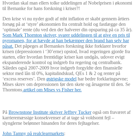
Hvordan skal man ellers tolke uddelingen af Nobelprisen i økonomi
til Bernanke for hans forskning i kriser?!
Den krise vi nu nyder godt af mht inflation er skabt gennem årtiers
forsøg på at ‘styre’ økonomien fra centralt hold og fastlægge den
‘optimale’ rente (du ved den der halverer din opsparing på ca 35 år).
Som Mark Thornton skriver, svarer uddelingen til at give en pris til
pyromanen, for at hævde at han bekæmper den brand han selv har
påsat.
Det påpeges at Bernankes forskning ikke forklarer hvorfor
krisen (depressionen i ‘30’erne) opstod, hvad regeringen gjorde fra
starten, eller hvordan fremtidige kriser kan undgås, udover evigt
ekspanderende kontrol og indgreb fra regering og centralbank.
Således også 2007-2009 hvor indgreb forgyldte den finansielle
sektor med lån til 0%, kapitalindskud, QEs 1 & 2 og renter på
‘excess reserves’. Den
østrigske model
har bedre forklaringsevne;
Mises skrev om depressionen før den skete og årsagerne til den. Se
Thorntons
artikel om Mises vs Fisher her.
På
Brownstone Institute skriver Jeffrey Tucker
også om fraværet af
karrieremæssige konsekvenser af at tage så voldsomt fejl –
slynglerne belønner hinanden for deres fejltagelser.
John Tamny på realclearmarkets
: