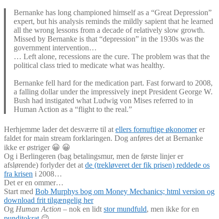
Bernanke has long championed himself as a “Great Depression”
expert, but his analysis reminds the mildly sapient that he learned
all the wrong lessons from a decade of relatively slow growth.
Missed by Bernanke is that “depression” in the 1930s was the
government intervention…
… Left alone, recessions are the cure. The problem was that the
political class tried to medicate what was healthy.
Bernanke fell hard for the medication part. Fast forward to 2008,
a falling dollar under the impressively inept President George W.
Bush had instigated what Ludwig von Mises referred to in
Human Action as a “flight to the real.”
Herhjemme lader det desværre til at
ellers fornuftige økonomer
er
faldet for main stream forklaringen. Dog anføres det at Bernanke
ikke er østriger 😀 😀
Og i Berlingeren (bag betalingsmur, men de første linjer er
afslørende) forlyder det at
de (trekløveret der fik prisen) reddede os
fra krisen
i 2008…
Det er en ommer…
Start med
Bob Murphys bog om Money Mechanics; html version og
download frit tilgængelig her
Og
Human Action
– nok en lidt
stor mundfuld
, men ikke for en
punditokrat
😉