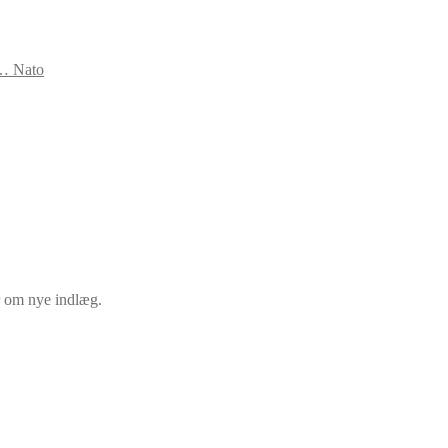
s… Nato
er om nye indlæg.