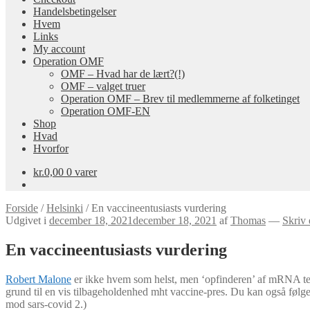
Handelsbetingelser
Hvem
Links
My account
Operation OMF
OMF – Hvad har de lært?(!)
OMF – valget truer
Operation OMF – Brev til medlemmerne af folketinget
Operation OMF-EN
Shop
Hvad
Hvorfor
kr.
0,00
0 varer
Forside
/
Helsinki
/
En vaccineentusiasts vurdering
Udgivet i
december 18, 2021
december 18, 2021
af
Thomas
—
Skriv
En vaccineentusiasts vurdering
Robert Malone
er ikke hvem som helst, men ‘opfinderen’ af mRNA t
grund til en vis tilbageholdenhed mht vaccine-pres. Du kan også føl
mod sars-covid 2.)