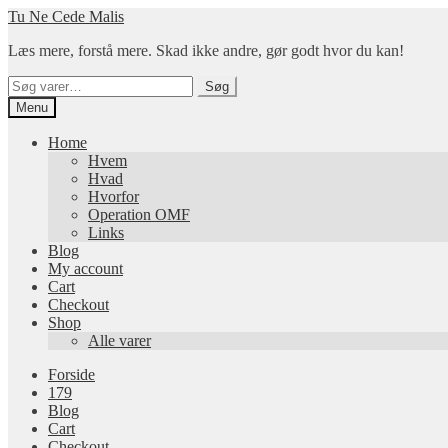
Spring
Spring
Tu Ne Cede Malis
til
til
Læs mere, forstå mere. Skad ikke andre, gør godt hvor du kan!
navigation
indhold
Søg
Søg
efter:
Menu
Home
Hvem
Hvad
Hvorfor
Operation OMF
Links
Blog
My account
Cart
Checkout
Shop
Alle varer
Forside
179
Blog
Cart
Checkout