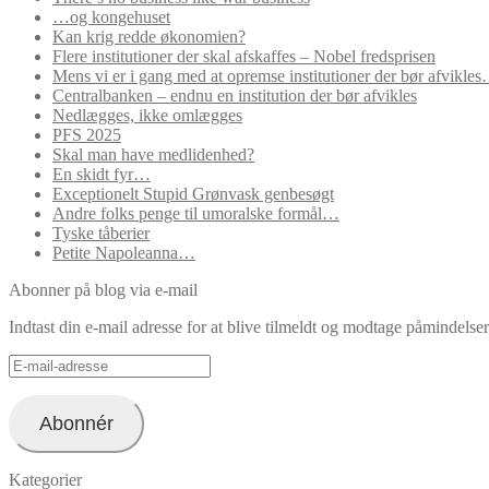
…og kongehuset
Kan krig redde økonomien?
Flere institutioner der skal afskaffes – Nobel fredsprisen
Mens vi er i gang med at opremse institutioner der bør afvikle
Centralbanken – endnu en institution der bør afvikles
Nedlægges, ikke omlægges
PFS 2025
Skal man have medlidenhed?
En skidt fyr…
Exceptionelt Stupid Grønvask genbesøgt
Andre folks penge til umoralske formål…
Tyske tåberier
Petite Napoleanna…
Abonner på blog via e-mail
Indtast din e-mail adresse for at blive tilmeldt og modtage påmindels
E-
mail-
adresse
Abonnér
Kategorier