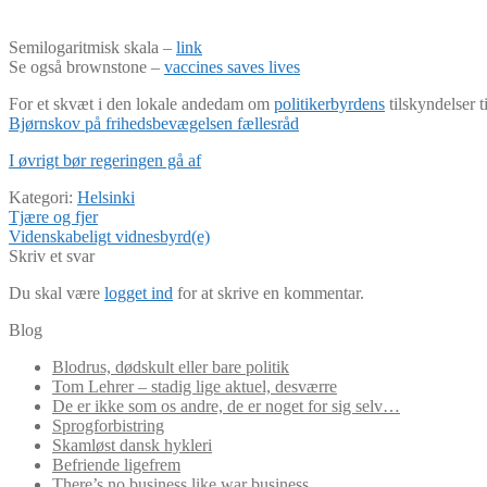
Semilogaritmisk skala –
link
Se også brownstone –
vaccines saves lives
For et skvæt i den lokale andedam om
politikerbyrdens
tilskyndelser 
Bjørnskov på frihedsbevægelsen fællesråd
I øvrigt bør regeringen gå af
Kategori:
Helsinki
Indlægsnavigation
Forrige
Tjære og fjer
indlæg:
Næste
Videnskabeligt vidnesbyrd(e)
indlæg:
Skriv et svar
Du skal være
logget ind
for at skrive en kommentar.
Blog
Blodrus, dødskult eller bare politik
Tom Lehrer – stadig lige aktuel, desværre
De er ikke som os andre, de er noget for sig selv…
Sprogforbistring
Skamløst dansk hykleri
Befriende ligefrem
There’s no business like war business