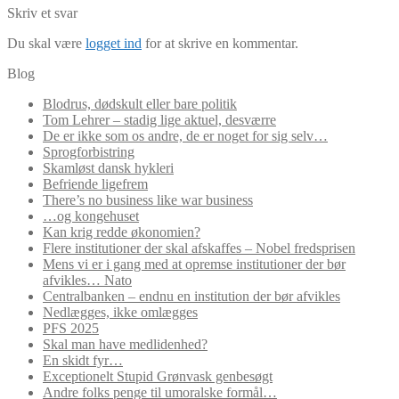
Skriv et svar
Du skal være
logget ind
for at skrive en kommentar.
Blog
Blodrus, dødskult eller bare politik
Tom Lehrer – stadig lige aktuel, desværre
De er ikke som os andre, de er noget for sig selv…
Sprogforbistring
Skamløst dansk hykleri
Befriende ligefrem
There’s no business like war business
…og kongehuset
Kan krig redde økonomien?
Flere institutioner der skal afskaffes – Nobel fredsprisen
Mens vi er i gang med at opremse institutioner der bør
afvikles… Nato
Centralbanken – endnu en institution der bør afvikles
Nedlægges, ikke omlægges
PFS 2025
Skal man have medlidenhed?
En skidt fyr…
Exceptionelt Stupid Grønvask genbesøgt
Andre folks penge til umoralske formål…