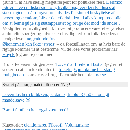
grund til at have særlig meget respekt for politikere flest.
Derimod
bør vi have en diskussion om, hvilke opgaver der skal løses af
statsmagten – når opgaverne udvides fra simpel beskyttelse af
person og ejendom, bliver det efterhånden til alles kamp mod alle
om at bemægtige sig statsapparatet og bruge det mod ‘de andre’.
Modgiften er frivillighed – kun ved at producere varer eller ydelser
andre efterspørger og udveksle i frivillighed kan folk der ellers er
uenige leve i
nogenlunde fred
.
Økonomien kan ikke ‘styres
‘ – og forestillingen om, at hvis bare de
rigtige kommer til at bestemme, vil de løse vores problemer har
Hayek
(og andre) skudt ned.
Brøns-Petersen bør genlæse ‘
Loven’ af Frederic Bastiat
(jeg er ret
sikker på at han kender den) –
folketingspolitikerne har stadig
muligheden
– om de gør brug af den står hen i det
uvisse
.
Svaret på spørgsmålet i titlen er ‘Nej!’
Loven fås her i butikken, på dansk, til blot 37,50 en oplagt
mandelgave 😉
Børn i familien kan også være med!
Kategorier:
ejendomsret
,
Filosofi
,
Voluntarisme
Forrige