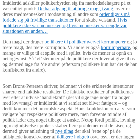
Imidlertid adskiller politikerbyrden sig fra markedsdeltagere på et
væsentligt punkt:
De har adgang til at bruge magt, tvang
, overfor
deres medmennesker i modsætning til andre som
ordentligvis må
forlade sig på frivillige transaktioner
for at skabe velstand.
Hvis
politikere ikke var mennesker, og hvis mennesker var engle var
situationen en anden…
Den magt der drager
politikere til politikerhvervet korrumperer
og jo
mere magt, des mere korruption. Vi andre er også
korrumperbare
, og
mange er villige til at spille med i spillet, hvis de mener at opnå en
nettogevinst. Så ‘vi’ stemmer på de politikere der lover at give til os
og dermed tage fra ‘de andre’ (eftersom politikere kun har det de har
konfiskeret fra andre).
Som Brøns-Petersen skriver, belønner vi ofte erklærede intentioner
snarere end faktiske resultater. De faktiske resultater af politikernes
iver efter at udvise ‘handlekraft’ (det vil sige tage noget fra nogen
med lov=magt) er imidlertid at vi samlet set bliver fattigere – og
dertil kommer det umoralske aspekt. Hans konklusion om at vi som
vælgere bør respektere politikere mere, men forvente mindre af
politik lader dog noget tilbage at ønske. Netop fordi politik, lovning
og magtudøvelse i praksis skaber flere problemer end de løser, og
dermed giver anledning til
nye tiltag
der skal ‘rette op’ på de
utilsigtede konsekvenser af
tidligere indgreb
osv., osv., er der ingen