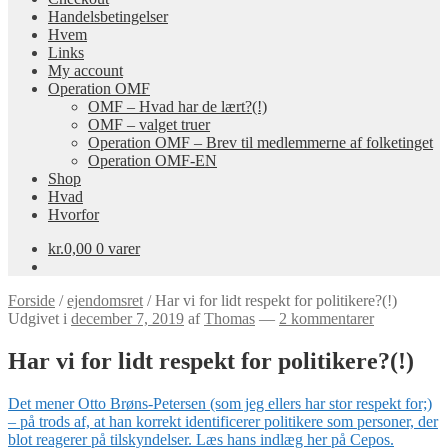
Handelsbetingelser
Hvem
Links
My account
Operation OMF
OMF – Hvad har de lært?(!)
OMF – valget truer
Operation OMF – Brev til medlemmerne af folketinget
Operation OMF-EN
Shop
Hvad
Hvorfor
kr.
0,00
0 varer
Forside
/
ejendomsret
/
Har vi for lidt respekt for politikere?(!)
Udgivet i
december 7, 2019
af
Thomas
—
2 kommentarer
Har vi for lidt respekt for politikere?(!)
Det mener Otto Brøns-Petersen (som jeg ellers har stor respekt for;)
– på trods af, at han korrekt identificerer politikere som personer, der
blot reagerer på tilskyndelser. Læs hans indlæg her på Cepos.