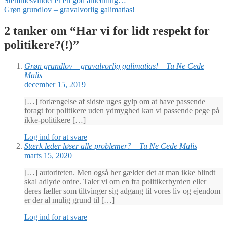
Indlægsnavigation
Stemmesvindel er en god anledning…
indlæg:
Næste
Grøn grundlov – gravalvorlig galimatias!
indlæg:
2 tanker om “
Har vi for lidt respekt for
politikere?(!)
”
Grøn grundlov – gravalvorlig galimatias! – Tu Ne Cede
Malis
december 15, 2019
[…] forlængelse af sidste uges gylp om at have passende
foragt for politikere uden ydmyghed kan vi passende pege på
ikke-politikere […]
Log ind for at svare
Stærk leder løser alle problemer? – Tu Ne Cede Malis
marts 15, 2020
[…] autoriteten. Men også her gælder det at man ikke blindt
skal adlyde ordre. Taler vi om en fra politikerbyrden eller
deres fæller som tiltvinger sig adgang til vores liv og ejendom
er der al mulig grund til […]
Log ind for at svare