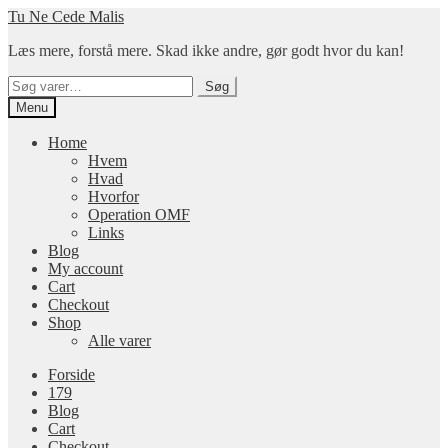
Spring
Spring
Tu Ne Cede Malis
til
til
Læs mere, forstå mere. Skad ikke andre, gør godt hvor du kan!
navigation
indhold
Søg
Søg
efter:
Menu
Home
Hvem
Hvad
Hvorfor
Operation OMF
Links
Blog
My account
Cart
Checkout
Shop
Alle varer
Forside
179
Blog
Cart
Checkout