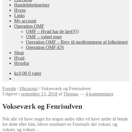
Handelsbetingelser
Hvem
Links
My account
Operation OMF
OMF – Hvad har de lært?(!)
OMF – valget truer
Operation OMF – Brev til medlemmerne af folketinget
Operation OMF-EN
Shop
Hvad
Hvorfor
kr.
0,00
0 varer
Forside
/
Økonomi
/
Vokseværk og Fenrisulven
Udgivet i
september 13, 2018
af
Thomas
—
4 kommentarer
Vokseværk og Fenrisulven
Når alle vil have noget fra nogen andre eller vil have andre til betale
for dette eller hint, bliver resultatet en Fenrisulv der vokser, og
vokser, og vokser…