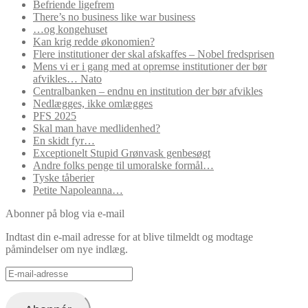
Befriende ligefrem
There’s no business like war business
…og kongehuset
Kan krig redde økonomien?
Flere institutioner der skal afskaffes – Nobel fredsprisen
Mens vi er i gang med at opremse institutioner der bør
afvikles… Nato
Centralbanken – endnu en institution der bør afvikles
Nedlægges, ikke omlægges
PFS 2025
Skal man have medlidenhed?
En skidt fyr…
Exceptionelt Stupid Grønvask genbesøgt
Andre folks penge til umoralske formål…
Tyske tåberier
Petite Napoleanna…
Abonner på blog via e-mail
Indtast din e-mail adresse for at blive tilmeldt og modtage
påmindelser om nye indlæg.
E-
mail-
adresse