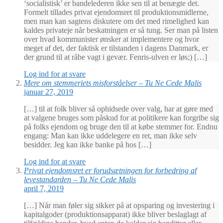
‘socialistisk’ er bandelederen ikke sen til at benægte det.
Formelt tillades privat ejendomsret til produktionsmidlerne,
men man kan sagtens diskutere om det med rimelighed kan
kaldes privateje når beskatningen er så tung. Ser man på listen
over hvad kommunister ønsker at implementere og hvor
meget af det, der faktisk er tilstanden i dagens Danmark, er
der grund til at råbe vagt i gevær. Fenris-ulven er løs;) […]
Log ind for at svare
Mere om stemmeriets misforståelser – Tu Ne Cede Malis
januar 27, 2019
[…] til at folk bliver så ophidsede over valg, har at gøre med
at valgene bruges som påskud for at politikere kan forgribe sig
på folks ejendom og bruge den til at købe stemmer for. Endnu
engang: Man kan ikke uddelegere en ret, man ikke selv
besidder. Jeg kan ikke banke på hos […]
Log ind for at svare
Privat ejendomsret er forudsætningen for forbedring af
levestandarden – Tu Ne Cede Malis
april 7, 2019
[…] Når man føler sig sikker på at opsparing og investering i
kapitalgoder (produktionsapparat) ikke bliver beslaglagt af