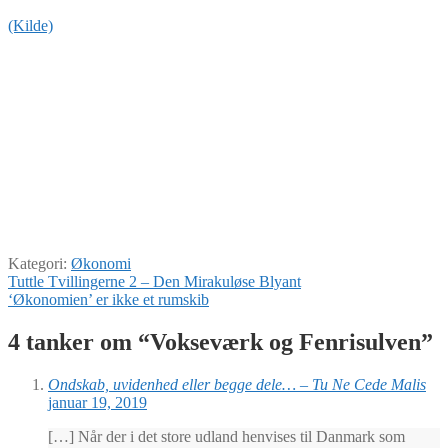
(Kilde)
Kategori:
Økonomi
Indlægsnavigation
Forrige
Tuttle Tvillingerne 2 – Den Mirakuløse Blyant
indlæg:
Næste
‘Økonomien’ er ikke et rumskib
indlæg:
4 tanker om “
Vokseværk og Fenrisulven
”
Ondskab, uvidenhed eller begge dele… – Tu Ne Cede Malis
januar 19, 2019
[…] Når der i det store udland henvises til Danmark som