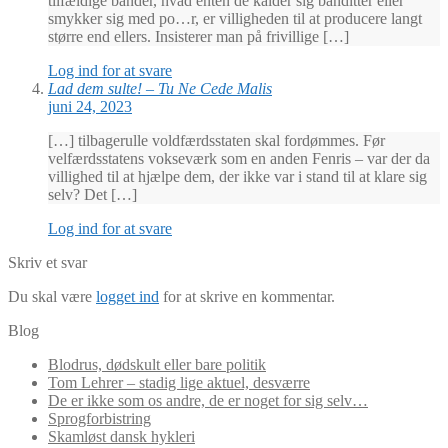
tilfældige bander, hvad enten de kalder sig banditter eller
smykker sig med po…r, er villigheden til at producere langt
større end ellers. Insisterer man på frivillige […]
Log ind for at svare
Lad dem sulte! – Tu Ne Cede Malis
juni 24, 2023
[…] tilbagerulle voldfærdsstaten skal fordømmes. Før
velfærdsstatens vokseværk som en anden Fenris – var der da
villighed til at hjælpe dem, der ikke var i stand til at klare sig
selv? Det […]
Log ind for at svare
Skriv et svar
Du skal være
logget ind
for at skrive en kommentar.
Blog
Blodrus, dødskult eller bare politik
Tom Lehrer – stadig lige aktuel, desværre
De er ikke som os andre, de er noget for sig selv…
Sprogforbistring
Skamløst dansk hykleri