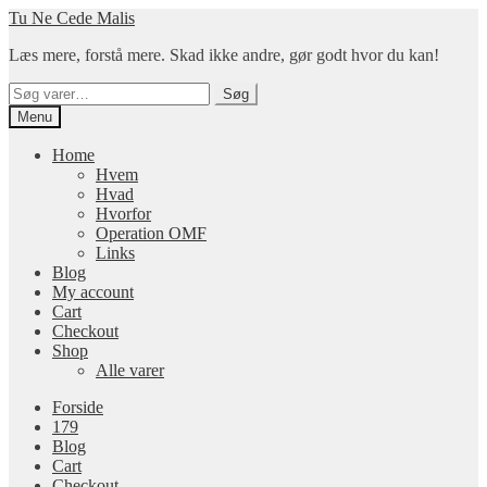
Spring
Spring
Tu Ne Cede Malis
til
til
Læs mere, forstå mere. Skad ikke andre, gør godt hvor du kan!
navigation
indhold
Søg
Søg
efter:
Menu
Home
Hvem
Hvad
Hvorfor
Operation OMF
Links
Blog
My account
Cart
Checkout
Shop
Alle varer
Forside
179
Blog
Cart
Checkout