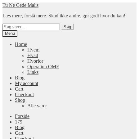
Spring
Spring
Tu Ne Cede Malis
til
til
Læs mere, forstå mere. Skad ikke andre, gør godt hvor du kan!
navigation
indhold
Søg
Søg
efter:
Menu
Home
Hvem
Hvad
Hvorfor
Operation OMF
Links
Blog
My account
Cart
Checkout
Shop
Alle varer
Forside
179
Blog
Cart
Checkout