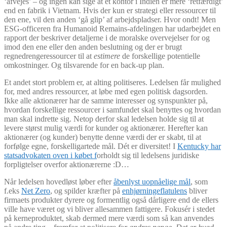
‘afvejes’ – og ingen kan sige at et kontor i Indien er mere ‘retfærdigt’
end en fabrik i Vietnam. Hvis der kun er strategi eller ressourcer til
den ene, vil den anden ‘gå glip’ af arbejdspladser. Hvor ondt! Men
ESG-officeren fra Humanoid Remains-afdelingen har udarbejdet en
rapport der beskriver detaljerne i de moralske overvejelser for og
imod den ene eller den anden beslutning og der er brugt
regnedrengeressourcer til at
estimere
de forskellige potentielle
omkostninger. Og tilsvarende for en back-up plan.
Et andet stort problem er, at alting politiseres. Ledelsen får mulighed
for, med andres ressourcer, at løbe med egen politisk dagsorden.
Ikke alle aktionærer har de samme interesser og synspunkter på,
hvordan forskellige ressourcer i samfundet skal benyttes og hvordan
man skal indrette sig. Netop derfor skal ledelsen holde sig til at
levere størst mulig værdi for kunder og aktionærer. Herefter kan
aktionærer (og kunder) benytte denne værdi der er skabt, til at
forfølge egne, forskelligartede mål. Dét er diversitet! I
Kentucky har
statsadvokaten oven i købet f
orholdt sig til ledelsens juridiske
forpligtelser overfor aktionærerne :D…
Når ledelsen hovedløst løber efter
åbenlyst uopnåelige mål
, som
f.eks
Net Zero
, og spilder kræfter på
enhjørningeflatulens
bliver
firmaets produkter dyrere og formentlig også dårligere end de ellers
ville have været og vi bliver allesammen fattigere. Fokusér i stedet
på kerneproduktet, skab dermed mere værdi som så kan anvendes