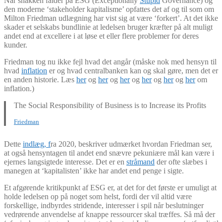
Når snakken falder på ESG (Exceptionally
Stupid
Governance) og
den moderne ‘stakeholder kapitalisme’ opfattes det af og til som om
Milton Friedman udlægning har vist sig at være ‘forkert’. At det ikke
skader et selskabs bundlinie at ledelsen bruger kræfter på alt muligt
andet end at excellere i at løse et eller flere problemer for deres
kunder.
Friedman tog nu ikke fejl hvad det angår (måske nok med hensyn til
hvad
inflation
er og hvad centralbanken kan og skal gøre, men det er
en anden historie. Læs
her
og
her
og
her
og
her
og
her
og
her
om
inflation.)
The Social Responsibility of Business is to Increase its Profits
Friedman
Dette
indlæg, f
ra 2020, beskriver udmærket hvordan Friedman ser,
at også hensyntagen til andet end snævre pekuniære mål kan være i
ejernes langsigtede interesse. Det er en
stråmand
der ofte slæbes i
manegen at ‘kapitalisten’ ikke har andet end penge i sigte.
Et afgørende kritikpunkt af ESG er, at det for det første er umuligt at
holde ledelsen op på noget som helst, fordi der vil altid være
forskellige, indbyrdes stridende, interesser i spil når beslutninger
vedrørende anvendelse af knappe ressourcer skal træffes. Så må der