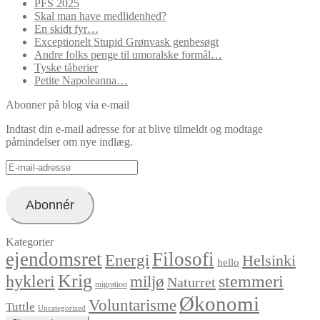
PFS 2025
Skal man have medlidenhed?
En skidt fyr…
Exceptionelt Stupid Grønvask genbesøgt
Andre folks penge til umoralske formål…
Tyske tåberier
Petite Napoleanna…
Abonner på blog via e-mail
Indtast din e-mail adresse for at blive tilmeldt og modtage
påmindelser om nye indlæg.
E-
mail-
adresse
Abonnér
Kategorier
ejendomsret
Filosofi
Energi
Helsinki
hello
Krig
hykleri
stemmeri
miljø
Naturret
migration
Økonomi
Voluntarisme
Tuttle
Uncategorized