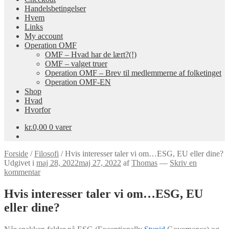
Handelsbetingelser
Hvem
Links
My account
Operation OMF
OMF – Hvad har de lært?(!)
OMF – valget truer
Operation OMF – Brev til medlemmerne af folketinget
Operation OMF-EN
Shop
Hvad
Hvorfor
kr.
0,00
0 varer
Forside
/
Filosofi
/
Hvis interesser taler vi om…ESG, EU eller dine?
Udgivet i
maj 28, 2022
maj 27, 2022
af
Thomas
—
Skriv en
kommentar
Hvis interesser taler vi om…ESG, EU
eller dine?