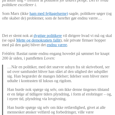
på andre ting – fremfor at politisere
for andres penge. Det er hvad
politikere excellerer i.
Som Marx (ikke
ham med fejltagelserne)
sagde, politikere søger (og
ofte skaber de) problemer, som de herefter gør endnu værre…
Det er slemt nok at
dygtige politikere
vil dirigere hvad vi må og skal
(se også
Mette og demokratiets fallit
), når private firmaer hopper
med på den galej bliver det
endnu værre
.
Frédéric Bastiat ramte endnu engang hovedet på sømmet for knapt
200 år siden, i pamfletten
Loven:
…Når en politiker, med det snævre udsyn fra sit skrivebord, ser
ud over samfundet bliver han slået af den ulighed der udspiller
sig. Han begræder de manges lidelser; lidelser som bliver mere
udtalte i kontrasten til luksus og rigdom.
Han burde nok spørge sig selv, om ikke denne tingenes tilstand
er en følge af tidligere tiders plyndring, i form af erobringer – og,
i nyere tid, plyndring via lovgivning.
Han burde spørge sig selv om ikke retfærdighed, givet at alle
mennesker ønsker velfærd og forbedringer, ville være