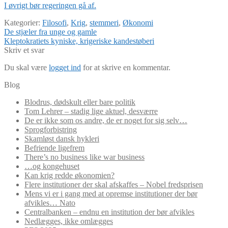
I øvrigt bør regeringen gå af.
Kategorier:
Filosofi
,
Krig
,
stemmeri
,
Økonomi
Indlægsnavigation
Forrige
De stjæler fra unge og gamle
indlæg:
Næste
Kleptokratiets kyniske, krigeriske kandestøberi
indlæg:
Skriv et svar
Du skal være
logget ind
for at skrive en kommentar.
Blog
Blodrus, dødskult eller bare politik
Tom Lehrer – stadig lige aktuel, desværre
De er ikke som os andre, de er noget for sig selv…
Sprogforbistring
Skamløst dansk hykleri
Befriende ligefrem
There’s no business like war business
…og kongehuset
Kan krig redde økonomien?
Flere institutioner der skal afskaffes – Nobel fredsprisen
Mens vi er i gang med at opremse institutioner der bør
afvikles… Nato
Centralbanken – endnu en institution der bør afvikles
Nedlægges, ikke omlægges