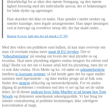
tilstrækkeligt for at sikre den største fremgang, og den største
lighed forenelig med det individuelle ansvar, der er belønningen
for både dyder og ugerninger.
Han skænker det ikke en tanke. Han spinder i stedet rænker og
smeder kunstige, men legale arrangementer. Han søger løsningen
ved at forevige og overdrive netop dét, der har skabt ondet…
Bastiat (Loven, køb den her på dansk f 37.50)
Med den viden om politikere som ballast, så kan man overveje om
man vil overlade endnu mere
magt til EU-byrden
. Der er
‘
folkeafstemning
’ på onsdag om hvem der skal plyndre os og
hvordan. Skal mere plyndring afgøres endnu længere fra ofrene end
idag? Bedst var det om vi kunne afstå helt fra plyndring, men der er
vi nok ikke endnu. Hvis Mette og ko. vil støtte en
udmattelseskrig
imellem
to korrupte regimer
, så lad hende gøre det for egne midler
sammen med ligesindede – og ikke trække penge ud af folk som
finder den
strategi
afskyelig og menneskefjendsk. For en anden
tilgang til problemer i verdenen end den vi ser og har set de sidste
årtier, lyt til denne
podcast hvor John Mueller er på besøg hos Tom
Woods
og diskuterer amerikansk udenrigspolitik. Vi har brug for
mindre centralisering af politiske beslutninger, ikke yderligere
koncentration af magt.