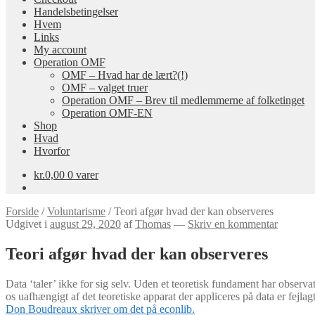
Handelsbetingelser
Hvem
Links
My account
Operation OMF
OMF – Hvad har de lært?(!)
OMF – valget truer
Operation OMF – Brev til medlemmerne af folketinget
Operation OMF-EN
Shop
Hvad
Hvorfor
kr.
0,00
0 varer
Forside
/
Voluntarisme
/
Teori afgør hvad der kan observeres
Udgivet i
august 29, 2020
af
Thomas
—
Skriv en kommentar
Teori afgør hvad der kan observeres
Data ‘taler’ ikke for sig selv. Uden et teoretisk fundament har obser
os uafhængigt af det teoretiske apparat der appliceres på data er fejlagt
Don Boudreaux skriver om det på econlib.