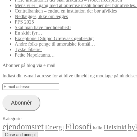
Mens vi er i gang med at opremse institutioner der bør afvikle
Centralbanken – endnu en institution der bør afvikles
Nedlægges, ikke omlægges
PFS 2025
Skal man have medlidenhed?
En skidt fyr…
Exceptionelt Stupid Grønvask genbesøgt
Andre folks penge til umoralske formål…
Tyske tåberier
Petite Napoleanna…
Abonner på blog via e-mail
Indtast din e-mail adresse for at blive tilmeldt og modtage påmindels
E-
mail-
adresse
Abonnér
Kategorier
ejendomsret
Filosofi
hyk
Energi
Helsinki
hello