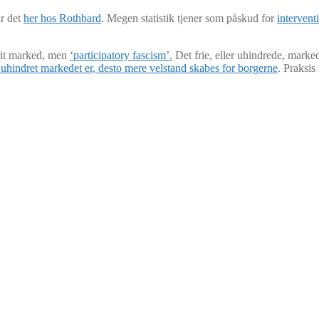
år det
her hos Rothbard
. Megen statistik tjener som påskud for
intervent
 frit marked, men
‘participatory fascism’.
Det frie, eller uhindrede, marked 
uhindret markedet er, desto mere velstand skabes for borgerne
. Praksis