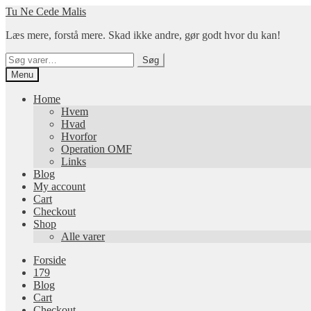
Spring
Spring
Tu Ne Cede Malis
til
til
Læs mere, forstå mere. Skad ikke andre, gør godt hvor du kan!
navigation
indhold
Søg
Søg
efter:
Menu
Home
Hvem
Hvad
Hvorfor
Operation OMF
Links
Blog
My account
Cart
Checkout
Shop
Alle varer
Forside
179
Blog
Cart
Checkout