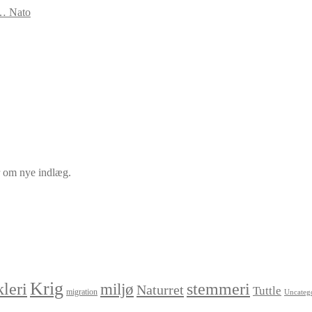
s… Nato
er om nye indlæg.
Krig
leri
stemmeri
miljø
Naturret
Tuttle
migration
Uncateg