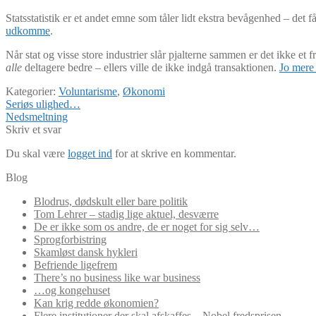
Statsstatistik er et andet emne som tåler lidt ekstra bevågenhed – det f
udkomme
.
Når stat og visse store industrier slår pjalterne sammen er det ikke et
alle
deltagere bedre – ellers ville de ikke indgå transaktionen.
Jo mere 
Kategorier:
Voluntarisme
,
Økonomi
Indlægsnavigation
Forrige
Seriøs ulighed…
indlæg:
Næste
Nedsmeltning
indlæg:
Skriv et svar
Du skal være
logget ind
for at skrive en kommentar.
Blog
Blodrus, dødskult eller bare politik
Tom Lehrer – stadig lige aktuel, desværre
De er ikke som os andre, de er noget for sig selv…
Sprogforbistring
Skamløst dansk hykleri
Befriende ligefrem
There’s no business like war business
…og kongehuset
Kan krig redde økonomien?
Flere institutioner der skal afskaffes – Nobel fredsprisen