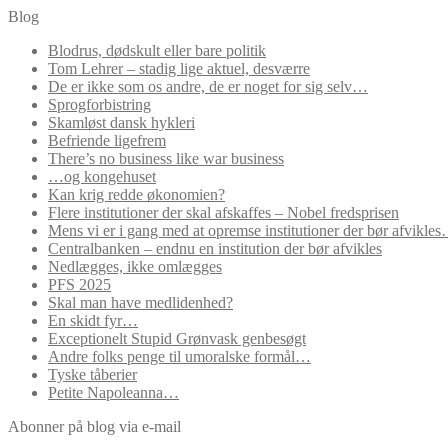
Blog
Blodrus, dødskult eller bare politik
Tom Lehrer – stadig lige aktuel, desværre
De er ikke som os andre, de er noget for sig selv…
Sprogforbistring
Skamløst dansk hykleri
Befriende ligefrem
There’s no business like war business
…og kongehuset
Kan krig redde økonomien?
Flere institutioner der skal afskaffes – Nobel fredsprisen
Mens vi er i gang med at opremse institutioner der bør afvikle
Centralbanken – endnu en institution der bør afvikles
Nedlægges, ikke omlægges
PFS 2025
Skal man have medlidenhed?
En skidt fyr…
Exceptionelt Stupid Grønvask genbesøgt
Andre folks penge til umoralske formål…
Tyske tåberier
Petite Napoleanna…
Abonner på blog via e-mail