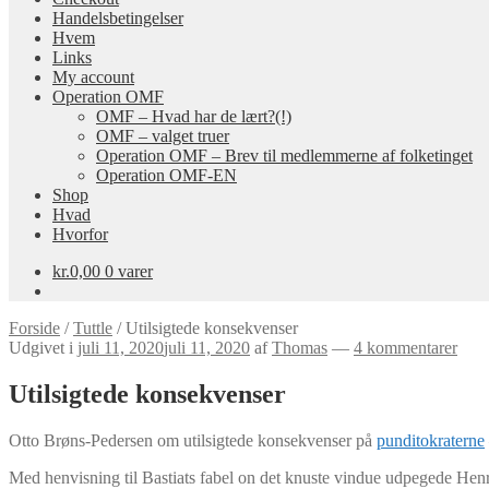
Handelsbetingelser
Hvem
Links
My account
Operation OMF
OMF – Hvad har de lært?(!)
OMF – valget truer
Operation OMF – Brev til medlemmerne af folketinget
Operation OMF-EN
Shop
Hvad
Hvorfor
kr.
0,00
0 varer
Forside
/
Tuttle
/
Utilsigtede konsekvenser
Udgivet i
juli 11, 2020
juli 11, 2020
af
Thomas
—
4 kommentarer
Utilsigtede konsekvenser
Otto Brøns-Pedersen om utilsigtede konsekvenser på
punditokraterne
Med henvisning til Bastiats fabel on det knuste vindue udpegede Henr