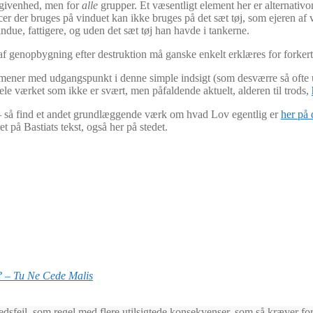
begivenhed, men for
alle
grupper. Et væsentligt element her er alternativ
rcer der bruges på vinduet kan ikke bruges på det sæt tøj, som ejeren af
indue, fattigere, og uden det sæt tøj han havde i tankerne.
r af genopbygning efter destruktion må ganske enkelt erklæres for forkert
omener med udgangspunkt i denne simple indsigt (som desværre så ofte 
le værket som ikke er svært, men påfaldende aktuelt, alderen til trods,
et – så find et andet grundlæggende værk om hvad Lov egentlig er
her på
et på Bastiats tekst, også her på stedet.
n? – Tu Ne Cede Malis
kedsfejl, som regel med flere utilsigtede konsekvenser, som så kræver f