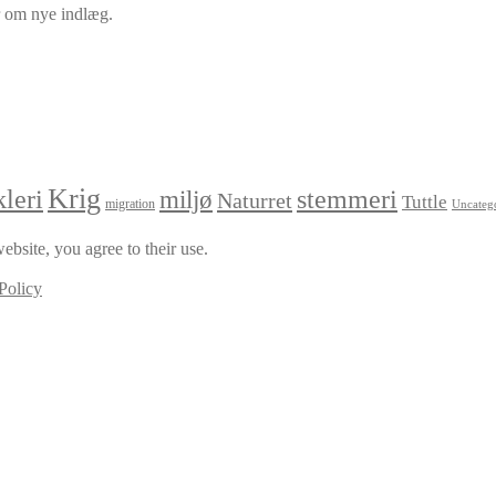
er om nye indlæg.
Krig
leri
stemmeri
miljø
Naturret
Tuttle
migration
Uncateg
ebsite, you agree to their use.
Policy