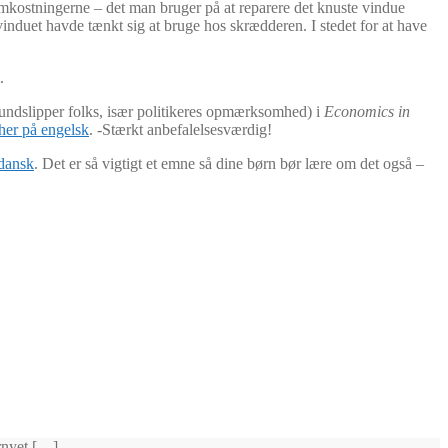
omkostningerne – det man bruger på at reparere det knuste vindue
 vinduet havde tænkt sig at bruge hos skrædderen. I stedet for at have
.
undslipper folks, især politikeres opmærksomhed) i
Economics in
her på engelsk
. -Stærkt anbefalelsesværdig!
 dansk
. Det er så vigtigt et emne så dine børn bør lære om det også –
ornyet […]