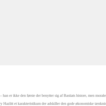
– han er ikke den første der benytter sig af Bastiats histore, men morale
y Hazlitt et karakteristikum der adskiller den gode økonomiske tænknin