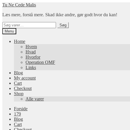
Spring
Spring
Tu Ne Cede Malis
til
til
Læs mere, forstå mere. Skad ikke andre, gør godt hvor du kan!
navigation
indhold
Søg
Søg
efter:
Menu
Home
Hvem
Hvad
Hvorfor
Operation OMF
Links
Blog
My account
Cart
Checkout
Shop
Alle varer
Forside
179
Blog
Cart
Checkout