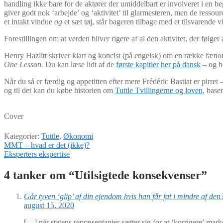
handling ikke bare for de aktører der umiddelbart er involveret i en 
giver godt nok ‘arbejde’ og ‘aktivitet’ til glarmesteren, men de ressou
et intakt vindue
og
et sæt tøj, står bageren tilbage med et tilsvarende v
Forestillingen om at verden bliver rigere af al den aktivitet, der følge
Henry Hazlitt skriver klart og koncist (på engelsk) om en række fæn
One Lesson.
Du kan læse lidt af de
første kapitler her på dansk
– og he
Når du så er færdig og appetitten efter mere Frédéric Bastiat er pirr
og til det kan du købe historien om
Tuttle Tvillingerne og loven
, baser
Cover
Kategorier:
Tuttle
,
Økonomi
Indlægsnavigation
Forrige
MMT – hvad er det (ikke)?
indlæg:
Næste
Eksperters ekspertise
indlæg:
4 tanker om “
Utilsigtede konsekvenser
”
Går tyven ‘glip’ af din ejendom hvis han får fat i mindre af de
august 15, 2020
[…] når statens repræsentanter sætter sig for at ‘korrigere’ mar