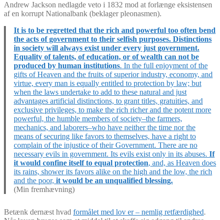
Andrew Jackson nedlagde veto i 1832 mod at forlænge eksistensen
af en korrupt Nationalbank (beklager pleonasmen).
It is to be regretted that the rich and powerful too often bend
the acts of government to their selfish purposes. Distinctions
in society will always exist under every just government.
Equality of talents, of education, or of wealth can not be
produced by human institutions
. In the full enjoyment of the
gifts of Heaven and the fruits of superior industry, economy, and
virtue, every man is equally entitled to protection by law; but
when the laws undertake to add to these natural and just
advantages artificial distinctions, to grant titles, gratuities, and
exclusive privileges, to make the rich richer and the potent more
powerful, the humble members of society–the farmers,
mechanics, and laborers–who have neither the time nor the
means of securing like favors to themselves, have a right to
complain of the injustice of their Government. There are no
necessary evils in government. Its evils exist only in its abuses.
If
it would confine itself to equal protection
, and, as Heaven does
its rains, shower its favors alike on the high and the low, the rich
and the poor,
it would be an unqualified blessing.
(Min fremhævning)
Betænk dernæst hvad
formålet med lov er – nemlig retfærdighed
.