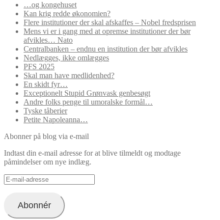
…og kongehuset
Kan krig redde økonomien?
Flere institutioner der skal afskaffes – Nobel fredsprisen
Mens vi er i gang med at opremse institutioner der bør
afvikles… Nato
Centralbanken – endnu en institution der bør afvikles
Nedlægges, ikke omlægges
PFS 2025
Skal man have medlidenhed?
En skidt fyr…
Exceptionelt Stupid Grønvask genbesøgt
Andre folks penge til umoralske formål…
Tyske tåberier
Petite Napoleanna…
Abonner på blog via e-mail
Indtast din e-mail adresse for at blive tilmeldt og modtage
påmindelser om nye indlæg.
E-
mail-
adresse
Abonnér