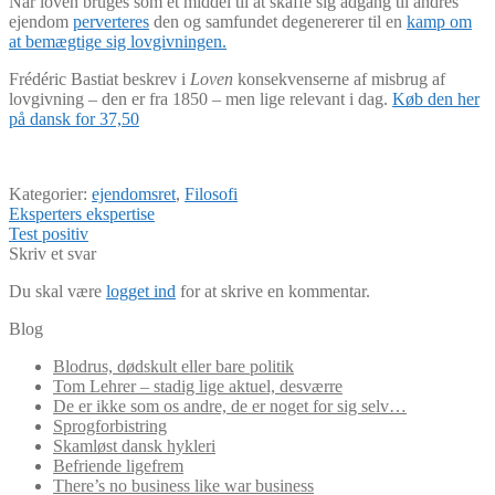
Når loven bruges som et middel til at skaffe sig adgang til andres
ejendom
perverteres
den og samfundet degenererer til en
kamp om
at bemægtige sig lovgivningen.
Frédéric Bastiat beskrev i
Loven
konsekvenserne af misbrug af
lovgivning – den er fra 1850 – men lige relevant i dag.
Køb den her
på dansk for 37,50
Kategorier:
ejendomsret
,
Filosofi
Indlægsnavigation
Forrige
Eksperters ekspertise
indlæg:
Næste
Test positiv
indlæg:
Skriv et svar
Du skal være
logget ind
for at skrive en kommentar.
Blog
Blodrus, dødskult eller bare politik
Tom Lehrer – stadig lige aktuel, desværre
De er ikke som os andre, de er noget for sig selv…
Sprogforbistring
Skamløst dansk hykleri
Befriende ligefrem
There’s no business like war business