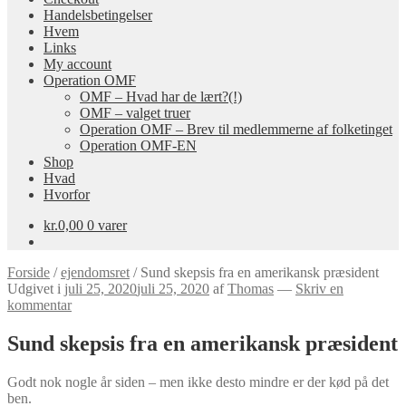
Handelsbetingelser
Hvem
Links
My account
Operation OMF
OMF – Hvad har de lært?(!)
OMF – valget truer
Operation OMF – Brev til medlemmerne af folketinget
Operation OMF-EN
Shop
Hvad
Hvorfor
kr.
0,00
0 varer
Forside
/
ejendomsret
/
Sund skepsis fra en amerikansk præsident
Udgivet i
juli 25, 2020
juli 25, 2020
af
Thomas
—
Skriv en
kommentar
Sund skepsis fra en amerikansk præsident
Godt nok nogle år siden – men ikke desto mindre er der kød på det
ben.