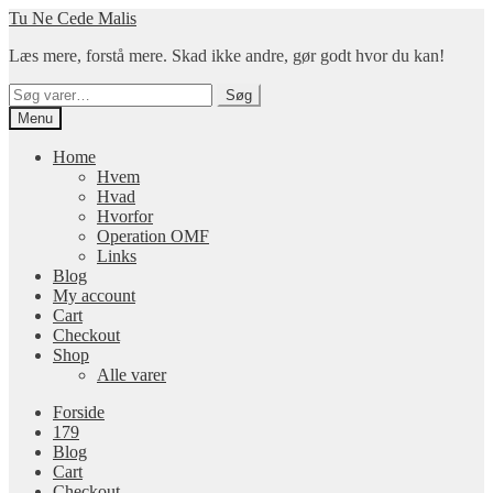
Spring
Spring
Tu Ne Cede Malis
til
til
Læs mere, forstå mere. Skad ikke andre, gør godt hvor du kan!
navigation
indhold
Søg
Søg
efter:
Menu
Home
Hvem
Hvad
Hvorfor
Operation OMF
Links
Blog
My account
Cart
Checkout
Shop
Alle varer
Forside
179
Blog
Cart
Checkout