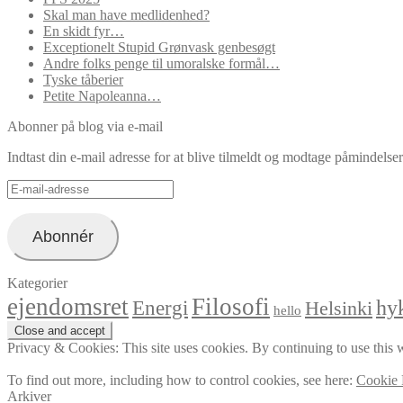
Skal man have medlidenhed?
En skidt fyr…
Exceptionelt Stupid Grønvask genbesøgt
Andre folks penge til umoralske formål…
Tyske tåberier
Petite Napoleanna…
Abonner på blog via e-mail
Indtast din e-mail adresse for at blive tilmeldt og modtage påmindels
E-
mail-
adresse
Abonnér
Kategorier
ejendomsret
Filosofi
hyk
Energi
Helsinki
hello
Privacy & Cookies: This site uses cookies. By continuing to use this w
To find out more, including how to control cookies, see here:
Cookie 
Arkiver