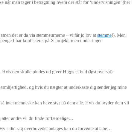
ke når man tager i betragtning hvem der står for ‘undervisningen’ (her
(jamen det er da via stemmeurnerne – vi får jo lov at
stemme
!). Men
e penge I har konfiskeret på X projekt, men under ingen
. Hvis den skulle pindes ud giver Higgs et bud (løst oversat):
barmhjertighed, og hvis du nægter at underkaste dig sender jeg mine
så intet menneske kan have styr på dem alle. Hvis du bryder dem vil
g atter andre vil du finde forfærdelige…
 Hvis din sag overhovedet antages kan du forvente at tabe…