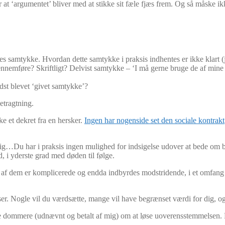
at ‘argumentet’ bliver med at stikke sit fæle fjæs frem. Og så måske ik
edes samtykke. Hvordan dette samtykke i praksis indhentes er ikke klart 
gennemføre? Skriftligt? Delvist samtykke – ‘I må gerne bruge de af min
idst blevet ‘givet samtykke’?
etragtning.
ikke et dekret fra en hersker.
Ingen har nogenside set den sociale kontrakt
l mig…Du har i praksis ingen mulighed for indsigelse udover at bede om 
, i yderste grad med døden til følge.
af dem er komplicerede og endda indbyrdes modstridende, i et omfang 
gelser. Nogle vil du værdsætte, mange vil have begrænset værdi for dig, o
mine dommere (udnævnt og betalt af mig) om at løse uoverensstemmelsen.