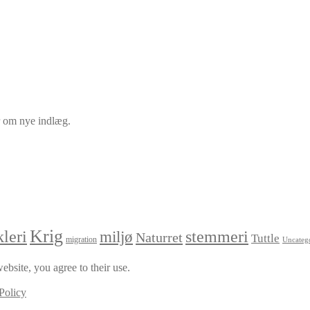
er om nye indlæg.
Krig
leri
stemmeri
miljø
Naturret
Tuttle
migration
Uncateg
ebsite, you agree to their use.
Policy