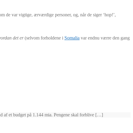
m de var vigtige, ærværdige personer, og, når de siger ‘hop!’,
vordan det er
(selvom forholdene i
Somalia
var endnu værre den gang
) ud af et budget på 1.144 mia. Pengene skal forblive […]