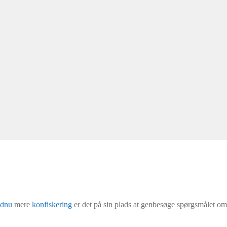
endnu
mere
konfiskering
er det på sin plads at genbesøge spørgsmålet o