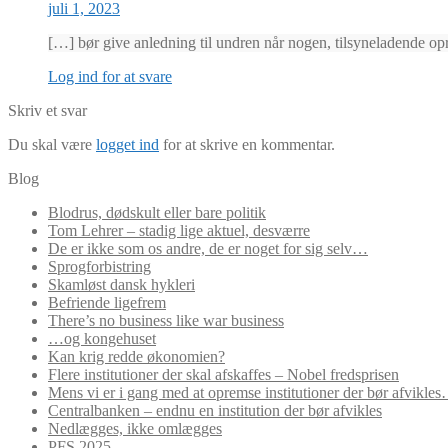
juli 1, 2023
[…] bør give anledning til undren når nogen, tilsyneladende opr
Log ind for at svare
Skriv et svar
Du skal være
logget ind
for at skrive en kommentar.
Blog
Blodrus, dødskult eller bare politik
Tom Lehrer – stadig lige aktuel, desværre
De er ikke som os andre, de er noget for sig selv…
Sprogforbistring
Skamløst dansk hykleri
Befriende ligefrem
There’s no business like war business
…og kongehuset
Kan krig redde økonomien?
Flere institutioner der skal afskaffes – Nobel fredsprisen
Mens vi er i gang med at opremse institutioner der bør afvikle
Centralbanken – endnu en institution der bør afvikles
Nedlægges, ikke omlægges
PFS 2025