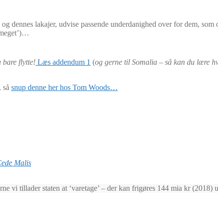
en og dennes lakajer, udvise passende underdanighed over for dem, som o
r meget’)…
bare flytte!
Læs addendum 1
(
og gerne til Somalia – så kan du lære h
, så
snup denne her hos Tom Woods…
Cede Malis
erne vi tillader staten at ‘varetage’ – der kan frigøres 144 mia kr (2018