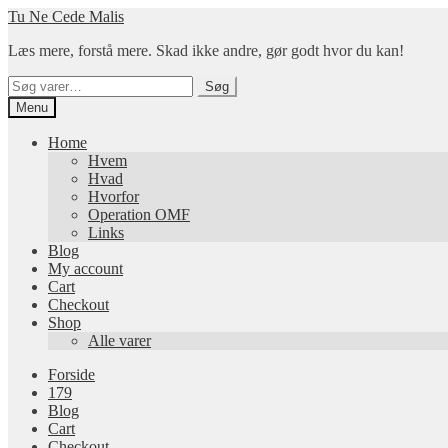
Spring
Spring
Tu Ne Cede Malis
til
til
Læs mere, forstå mere. Skad ikke andre, gør godt hvor du kan!
navigation
indhold
Søg
Søg
efter:
Menu
Home
Hvem
Hvad
Hvorfor
Operation OMF
Links
Blog
My account
Cart
Checkout
Shop
Alle varer
Forside
179
Blog
Cart
Checkout