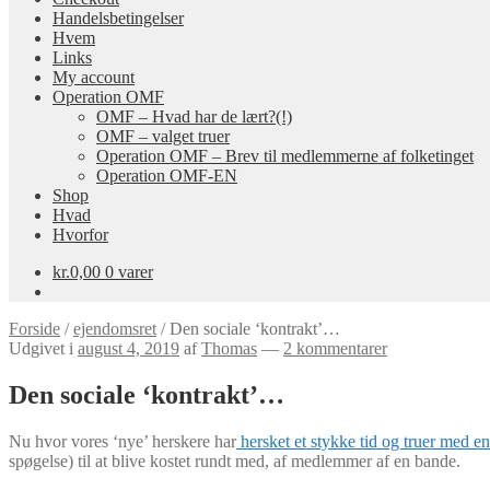
Handelsbetingelser
Hvem
Links
My account
Operation OMF
OMF – Hvad har de lært?(!)
OMF – valget truer
Operation OMF – Brev til medlemmerne af folketinget
Operation OMF-EN
Shop
Hvad
Hvorfor
kr.
0,00
0 varer
Forside
/
ejendomsret
/
Den sociale ‘kontrakt’…
Udgivet i
august 4, 2019
af
Thomas
—
2 kommentarer
Den sociale ‘kontrakt’…
Nu hvor vores ‘nye’ herskere har
hersket et stykke tid og truer med 
spøgelse) til at blive kostet rundt med, af medlemmer af en bande.