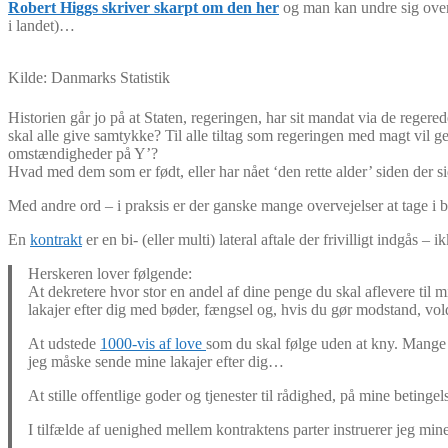
Robert Higgs skriver skarpt om den her
og man kan undre sig over 
i landet)…
Kilde: Danmarks Statistik
Historien går jo på at Staten, regeringen, har sit mandat via de reger
skal alle give samtykke? Til alle tiltag som regeringen med magt vil 
omstændigheder på Y’?
Hvad med dem som er født, eller har nået ‘den rette alder’ siden der s
Med andre ord – i praksis er der ganske mange overvejelser at tage i b
En
kontrakt
er en bi- (eller multi) lateral aftale der frivilligt indgås – 
Herskeren lover følgende:
At dekretere hvor stor en andel af dine penge du skal aflevere ti
lakajer efter dig med bøder, fængsel og, hvis du gør modstand, vold
At udstede
1000-vis af love
som du skal følge uden at kny. Mange 
jeg måske sende mine lakajer efter dig…
At stille offentlige goder og tjenester til rådighed, på mine betin
I tilfælde af uenighed mellem kontraktens parter instruerer jeg 