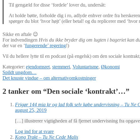
Til gengæld for disse ‘fordele’ lover du, undersåt:
At holde bøtte, forholde dig i ro, adlyde enhver ordre fra hersker
spørger du blot ‘hvor højt’ (eller betal! og du replicerer med ‘hvo
Sikke en aftale 😉
For indvendingen
Hvis du ikke bryder dig om lugten i bageriet kan du 
der var en ‘
fungerende’ regering
!)
Vil du hellere lytte til en podcast (på engelsk) om den sociale kontrakt
Kategorier:
ejendomsret
,
stemmeri
,
Voluntarisme
,
Økonomi
Indlægsnavigation
Forrige
Spildt ungdom…
indlæg:
Næste
Det knuste vindue – om alternativomkostninger
indlæg:
2 tanker om “
Den sociale ‘kontrakt’…
”
Frigør 144 mia kr og lad folk selv købe undervisning – Tu Ne 
august 25, 2019
[…] illustrerer vigtigheden af få fjernet undervisning fra opgav
Log ind for at svare
Kong Trakt – Tu Ne Cede Malis