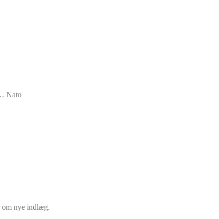
s… Nato
er om nye indlæg.