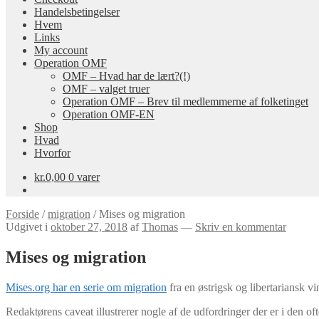
Handelsbetingelser
Hvem
Links
My account
Operation OMF
OMF – Hvad har de lært?(!)
OMF – valget truer
Operation OMF – Brev til medlemmerne af folketinget
Operation OMF-EN
Shop
Hvad
Hvorfor
kr.
0,00
0 varer
Forside
/
migration
/
Mises og migration
Udgivet i
oktober 27, 2018
af
Thomas
—
Skriv en kommentar
Mises og migration
Mises.org har en serie om migration
fra en østrigsk og libertariansk v
Redaktørens caveat illustrerer nogle af de udfordringer der er i den of