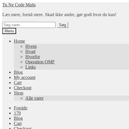
Spring
Spring
Tu Ne Cede Malis
til
til
Læs mere, forstå mere. Skad ikke andre, gør godt hvor du kan!
navigation
indhold
Søg
Søg
efter:
Menu
Home
Hvem
Hvad
Hvorfor
Operation OMF
Links
Blog
My account
Cart
Checkout
Shop
Alle varer
Forside
179
Blog
Cart
Checkout