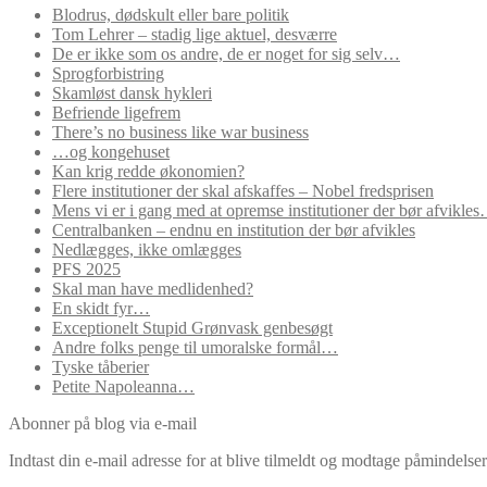
Blodrus, dødskult eller bare politik
Tom Lehrer – stadig lige aktuel, desværre
De er ikke som os andre, de er noget for sig selv…
Sprogforbistring
Skamløst dansk hykleri
Befriende ligefrem
There’s no business like war business
…og kongehuset
Kan krig redde økonomien?
Flere institutioner der skal afskaffes – Nobel fredsprisen
Mens vi er i gang med at opremse institutioner der bør afvikle
Centralbanken – endnu en institution der bør afvikles
Nedlægges, ikke omlægges
PFS 2025
Skal man have medlidenhed?
En skidt fyr…
Exceptionelt Stupid Grønvask genbesøgt
Andre folks penge til umoralske formål…
Tyske tåberier
Petite Napoleanna…
Abonner på blog via e-mail
Indtast din e-mail adresse for at blive tilmeldt og modtage påmindels