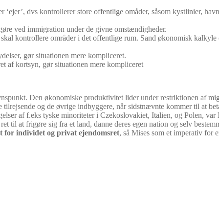
r ‘ejer’, dvs kontrollerer store offentlige omåder, såsom kystlinier, ha
 gøre ved immigration under de givne omstændigheder.
al kontrollere områder i det offentlige rum. Sand økonomisk kalkyle e
ydelser, gør situationen mere kompliceret.
t af kortsyn, gør situationen mere kompliceret
ynspunkt. Den økonomiske produktivitet lider under restriktionen af mig
 tilrejsende og de øvrige indbyggere, når sidstnævnte kommer til at bet
elser af f.eks tyske minoriteter i Czekoslovakiet, Italien, og Polen, 
 ret til at frigøre sig fra et land, danne deres egen nation og selv be
t for individet og privat ejendomsret
, så Mises som et imperativ for 