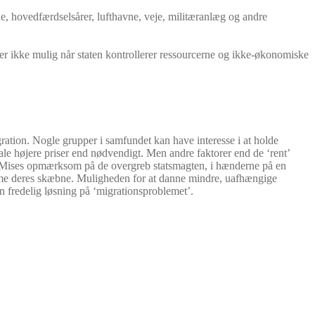
vne, hovedfærdselsårer, lufthavne, veje, militæranlæg og andre
r ikke mulig når staten kontrollerer ressourcerne og ikke-økonomiske
ration. Nogle grupper i samfundet kan have interesse i at holde
ale højere priser end nødvendigt. Men andre faktorer end de ‘rent’
var Mises opmærksom på de overgreb statsmagten, i hænderne på en
stemme deres skæbne. Muligheden for at danne mindre, uafhængige
en fredelig løsning på ‘migrationsproblemet’.