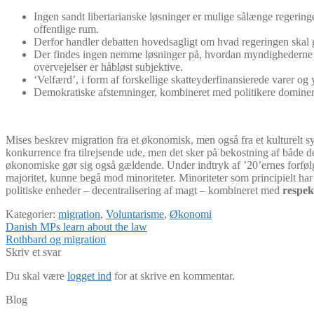
Ingen sandt libertarianske løsninger er mulige sålænge regeringe
offentlige rum.
Derfor handler debatten hovedsagligt om hvad regeringen skal
Der findes ingen nemme løsninger på, hvordan myndighederne sk
overvejelser er håbløst subjektive.
‘Velfærd’, i form af forskellige skatteyderfinansierede varer og 
Demokratiske afstemninger, kombineret med politikere dominere
Mises beskrev migration fra et økonomisk, men også fra et kulturelt s
konkurrence fra tilrejsende ude, men det sker på bekostning af både de
økonomiske gør sig også gældende. Under indtryk af ’20’ernes forfølg
majoritet, kunne begå mod minoriteter. Minoriteter som principielt har
politiske enheder – decentralisering af magt – kombineret med
respek
Kategorier:
migration
,
Voluntarisme
,
Økonomi
Indlægsnavigation
Forrige
Danish MPs learn about the law
indlæg:
Næste
Rothbard og migration
indlæg:
Skriv et svar
Du skal være
logget ind
for at skrive en kommentar.
Blog