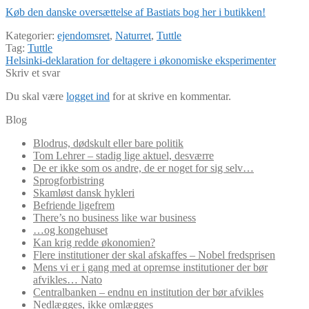
Køb den danske oversættelse af Bastiats bog her i butikken!
Kategorier:
ejendomsret
,
Naturret
,
Tuttle
Tag:
Tuttle
Indlægsnavigation
Næste
Helsinki-deklaration for deltagere i økonomiske eksperimenter
indlæg:
Skriv et svar
Du skal være
logget ind
for at skrive en kommentar.
Blog
Blodrus, dødskult eller bare politik
Tom Lehrer – stadig lige aktuel, desværre
De er ikke som os andre, de er noget for sig selv…
Sprogforbistring
Skamløst dansk hykleri
Befriende ligefrem
There’s no business like war business
…og kongehuset
Kan krig redde økonomien?
Flere institutioner der skal afskaffes – Nobel fredsprisen
Mens vi er i gang med at opremse institutioner der bør
afvikles… Nato
Centralbanken – endnu en institution der bør afvikles
Nedlægges, ikke omlægges