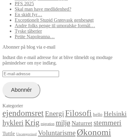
PFS 2025
Skal man have medlidenhed?
En skidt fyr…
Exceptionelt Stupid Grønvask genbesøgt
Andre folks penge til umoralske formål…
Tyske tåberier
Petite Napoleanna…
Abonner på blog via e-mail
Indtast din e-mail adresse for at blive tilmeldt og modtage
påmindelser om nye indlæg.
E-
mail-
adresse
Abonnér
Kategorier
ejendomsret
Filosofi
Energi
Helsinki
hello
Krig
hykleri
stemmeri
miljø
Naturret
migration
Økonomi
Voluntarisme
Tuttle
Uncategorized