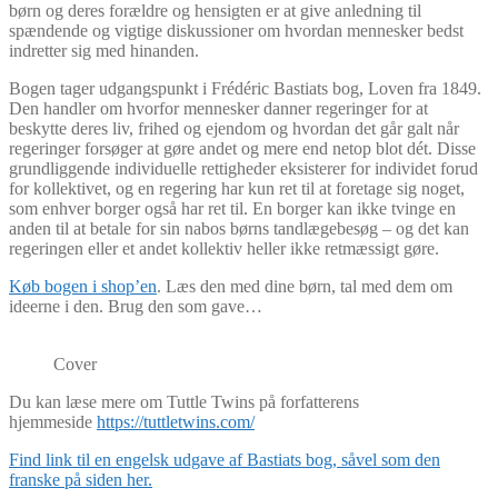
børn og deres forældre og hensigten er at give anledning til
spændende og vigtige diskussioner om hvordan mennesker bedst
indretter sig med hinanden.
Bogen tager udgangspunkt i Frédéric Bastiats bog, Loven fra 1849.
Den handler om hvorfor mennesker danner regeringer for at
beskytte deres liv, frihed og ejendom og hvordan det går galt når
regeringer forsøger at gøre andet og mere end netop blot dét. Disse
grundliggende individuelle rettigheder eksisterer for individet forud
for kollektivet, og en regering har kun ret til at foretage sig noget,
som enhver borger også har ret til. En borger kan ikke tvinge en
anden til at betale for sin nabos børns tandlægebesøg – og det kan
regeringen eller et andet kollektiv heller ikke retmæssigt gøre.
Køb bogen i shop’en
. Læs den med dine børn, tal med dem om
ideerne i den. Brug den som gave…
Cover
Du kan læse mere om Tuttle Twins på forfatterens
hjemmeside
https://tuttletwins.com/
Find link til en engelsk udgave af Bastiats bog, såvel som den
franske på siden her.