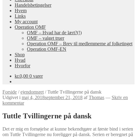
Handelsbetingelser
Hvem
Links
My account
Operation OMF
OMF – Hvad har de lært?(!)
OMF – valget truer
Operation OMF – Brev til medlemmerne af folketinget
Operation OMF-EN
Shop
Hvad
Hvorfor
kr.
0,00
0 varer
Forside
/
ejendomsret
/
Tuttle Tvillingerne på dansk
Udgivet i
maj 4, 2018
september 21, 2018
af
Thomas
—
Skriv en
kommentar
Tuttle Tvillingerne på dansk
Det er mig en fornøjelse at kunne bekendtgøre at første bind i serien
om Tuttle Tvillingerne nu foreligger på dansk. Serien er beregnet på