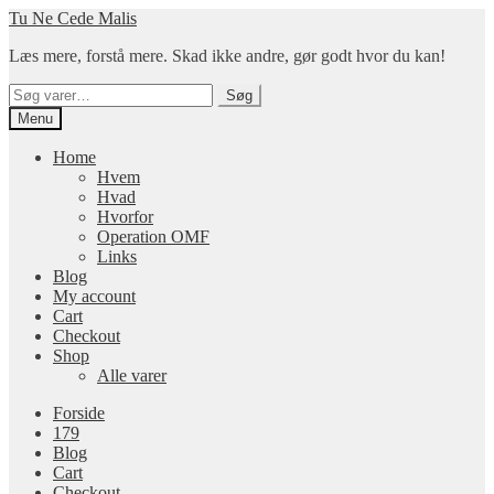
Spring
Spring
Tu Ne Cede Malis
til
til
Læs mere, forstå mere. Skad ikke andre, gør godt hvor du kan!
navigation
indhold
Søg
Søg
efter:
Menu
Home
Hvem
Hvad
Hvorfor
Operation OMF
Links
Blog
My account
Cart
Checkout
Shop
Alle varer
Forside
179
Blog
Cart
Checkout