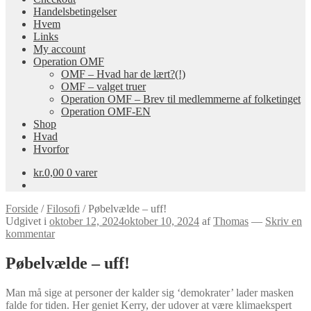
Handelsbetingelser
Hvem
Links
My account
Operation OMF
OMF – Hvad har de lært?(!)
OMF – valget truer
Operation OMF – Brev til medlemmerne af folketinget
Operation OMF-EN
Shop
Hvad
Hvorfor
kr.
0,00
0 varer
Forside
/
Filosofi
/
Pøbelvælde – uff!
Udgivet i
oktober 12, 2024
oktober 10, 2024
af
Thomas
—
Skriv en
kommentar
Pøbelvælde – uff!
Man må sige at personer der kalder sig ‘demokrater’ lader masken
falde for tiden. Her geniet Kerry, der udover at være klimaekspert