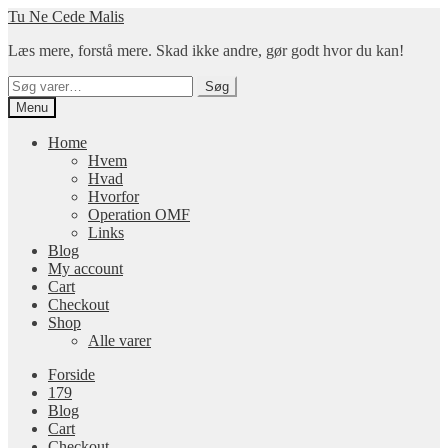
Spring
Spring
Tu Ne Cede Malis
til
til
Læs mere, forstå mere. Skad ikke andre, gør godt hvor du kan!
navigation
indhold
Søg
Søg
efter:
Menu
Home
Hvem
Hvad
Hvorfor
Operation OMF
Links
Blog
My account
Cart
Checkout
Shop
Alle varer
Forside
179
Blog
Cart
Checkout