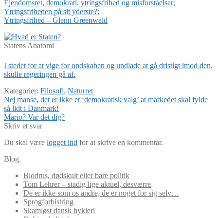
Ejendomsret, demokrati, ytringsfrihed og misforståelser
;
Ytringsfriheden på sit yderste?
;
Ytringsfrihed – Glenn Greenwald
Statens Anatomi
I stedet for at vige for ondskaben og undlade at gå dristigt imod den,
skulle regeringen gå af.
Kategorier:
Filosofi
,
Naturret
Indlægsnavigation
Forrige
Nej manse, det er ikke et ‘demokratisk valg’ at markedet skal fylde
indlæg:
så lidt i Danmark!
Næste
Mario? Var det dig?
indlæg:
Skriv et svar
Du skal være
logget ind
for at skrive en kommentar.
Blog
Blodrus, dødskult eller bare politik
Tom Lehrer – stadig lige aktuel, desværre
De er ikke som os andre, de er noget for sig selv…
Sprogforbistring
Skamløst dansk hykleri