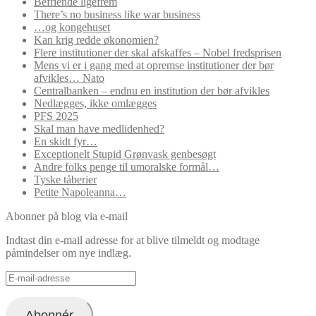
Befriende ligefrem
There’s no business like war business
…og kongehuset
Kan krig redde økonomien?
Flere institutioner der skal afskaffes – Nobel fredsprisen
Mens vi er i gang med at opremse institutioner der bør
afvikles… Nato
Centralbanken – endnu en institution der bør afvikles
Nedlægges, ikke omlægges
PFS 2025
Skal man have medlidenhed?
En skidt fyr…
Exceptionelt Stupid Grønvask genbesøgt
Andre folks penge til umoralske formål…
Tyske tåberier
Petite Napoleanna…
Abonner på blog via e-mail
Indtast din e-mail adresse for at blive tilmeldt og modtage
påmindelser om nye indlæg.
E-
mail-
adresse
Abonnér