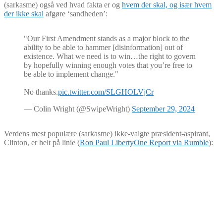
(sarkasme) også ved hvad fakta er og
hvem der skal, og især hvem
der ikke skal
afgøre ‘sandheden’:
"Our First Amendment stands as a major block to the
ability to be able to hammer [disinformation] out of
existence. What we need is to win…the right to govern
by hopefully winning enough votes that you’re free to
be able to implement change."
No thanks.
pic.twitter.com/SLGHOLVjCr
— Colin Wright (@SwipeWright)
September 29, 2024
Verdens mest populære (sarkasme) ikke-valgte præsident-aspirant,
Clinton, er helt på linie (
Ron Paul LibertyOne Report via Rumble
):