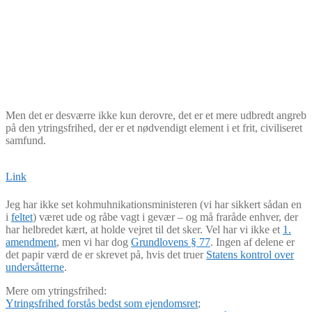
Men det er desværre ikke kun derovre, det er et mere udbredt angreb
på den ytringsfrihed, der er et nødvendigt element i et frit, civiliseret
samfund.
Link
Jeg har ikke set kohmuhnikationsministeren (vi har sikkert sådan en
i
feltet
) været ude og råbe vagt i gevær – og må fraråde enhver, der
har helbredet kært, at holde vejret til det sker. Vel har vi ikke et
1.
amendment
, men vi har dog
Grundlovens § 77
. Ingen af delene er
det papir værd de er skrevet på, hvis det truer
Statens kontrol over
undersåtterne
.
Mere om ytringsfrihed:
Ytringsfrihed forstås bedst som ejendomsret
;