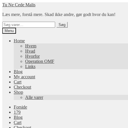
Spring
Spring
Tu Ne Cede Malis
til
til
Læs mere, forstå mere. Skad ikke andre, gør godt hvor du kan!
navigation
indhold
Søg
Søg
efter:
Menu
Home
Hvem
Hvad
Hvorfor
Operation OMF
Links
Blog
My account
Cart
Checkout
Shop
Alle varer
Forside
179
Blog
Cart
Checkout