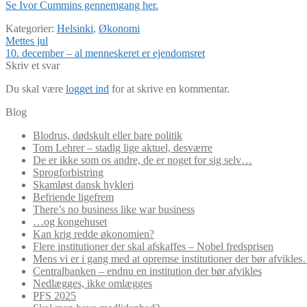
Se Ivor Cummins gennemgang her.
Kategorier:
Helsinki
,
Økonomi
Indlægsnavigation
Forrige
Mettes jul
indlæg:
Næste
10. december – al menneskeret er ejendomsret
indlæg:
Skriv et svar
Du skal være
logget ind
for at skrive en kommentar.
Blog
Blodrus, dødskult eller bare politik
Tom Lehrer – stadig lige aktuel, desværre
De er ikke som os andre, de er noget for sig selv…
Sprogforbistring
Skamløst dansk hykleri
Befriende ligefrem
There’s no business like war business
…og kongehuset
Kan krig redde økonomien?
Flere institutioner der skal afskaffes – Nobel fredsprisen
Mens vi er i gang med at opremse institutioner der bør afvikle
Centralbanken – endnu en institution der bør afvikles
Nedlægges, ikke omlægges
PFS 2025