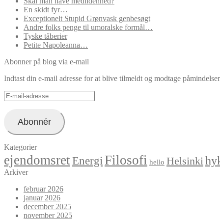
Skal man have medlidenhed?
En skidt fyr…
Exceptionelt Stupid Grønvask genbesøgt
Andre folks penge til umoralske formål…
Tyske tåberier
Petite Napoleanna…
Abonner på blog via e-mail
Indtast din e-mail adresse for at blive tilmeldt og modtage påmindels
E-
mail-
adresse
Abonnér
Kategorier
ejendomsret
Filosofi
hyk
Energi
Helsinki
hello
Arkiver
februar 2026
januar 2026
december 2025
november 2025