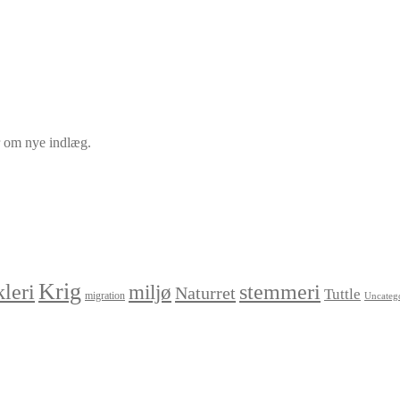
er om nye indlæg.
Krig
leri
stemmeri
miljø
Naturret
Tuttle
migration
Uncateg