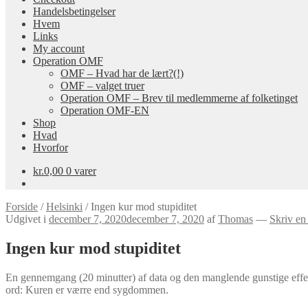
Handelsbetingelser
Hvem
Links
My account
Operation OMF
OMF – Hvad har de lært?(!)
OMF – valget truer
Operation OMF – Brev til medlemmerne af folketinget
Operation OMF-EN
Shop
Hvad
Hvorfor
kr.
0,00
0 varer
Forside
/
Helsinki
/
Ingen kur mod stupiditet
Udgivet i
december 7, 2020
december 7, 2020
af
Thomas
—
Skriv e
Ingen kur mod stupiditet
En gennemgang (20 minutter) af data og den manglende gunstige effek
ord: Kuren er værre end sygdommen.