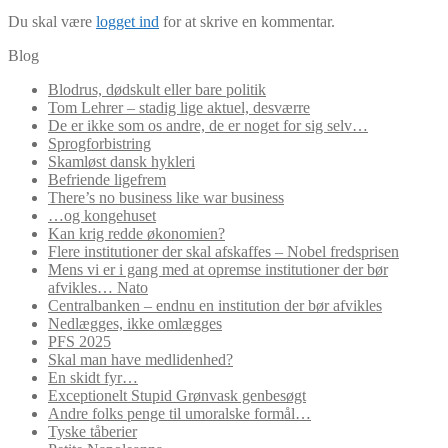
Du skal være
logget ind
for at skrive en kommentar.
Blog
Blodrus, dødskult eller bare politik
Tom Lehrer – stadig lige aktuel, desværre
De er ikke som os andre, de er noget for sig selv…
Sprogforbistring
Skamløst dansk hykleri
Befriende ligefrem
There’s no business like war business
…og kongehuset
Kan krig redde økonomien?
Flere institutioner der skal afskaffes – Nobel fredsprisen
Mens vi er i gang med at opremse institutioner der bør
afvikles… Nato
Centralbanken – endnu en institution der bør afvikles
Nedlægges, ikke omlægges
PFS 2025
Skal man have medlidenhed?
En skidt fyr…
Exceptionelt Stupid Grønvask genbesøgt
Andre folks penge til umoralske formål…
Tyske tåberier