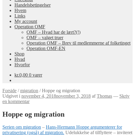
Handelsbetingelser
Hvem
Links
My account
Operation OMF
OMF – Hvad har de lært?(!)
OMF – valget truer
Operation OMF – Brev til medlemmerne af folketinget
Operation OMF-EN
Shop
Hvad
Hvorfor
kr.
0,00
0 varer
Forside
/
migration
/
Hoppe og migration
Udgivet i
november 4, 2018
november 3, 2018
af
Thomas
—
Skriv
en kommentar
Hoppe og migration
Serien om migration
–
Hans-Hermann Hoppe argumenterer for
privatisering (også) af migration.
Udelukkelse af tilflyttere – inviteret