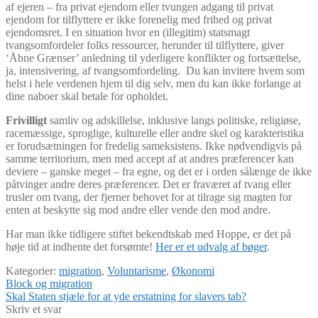
af ejeren – fra privat ejendom eller tvungen adgang til privat
ejendom for tilflyttere er ikke forenelig med frihed og privat
ejendomsret. I en situation hvor en (illegitim) statsmagt
tvangsomfordeler folks ressourcer, herunder til tilflyttere, giver
‘Åbne Grænser’ anledning til yderligere konflikter og fortsættelse,
ja, intensivering, af tvangsomfordeling. Du kan invitere hvem som
helst i hele verdenen hjem til dig selv, men du kan ikke forlange at
dine naboer skal betale for opholdet.
Frivilligt
samliv og adskillelse, inklusive langs politiske, religiøse,
racemæssige, sproglige, kulturelle eller andre skel og karakteristika
er forudsætningen for fredelig sameksistens. Ikke nødvendigvis på
samme territorium, men med accept af at andres præferencer kan
deviere – ganske meget – fra egne, og det er i orden sålænge de ikke
påtvinger andre deres præferencer. Det er fraværet af tvang eller
trusler om tvang, der fjerner behovet for at tilrage sig magten for
enten at beskytte sig mod andre eller vende den mod andre.
Har man ikke tidligere stiftet bekendtskab med Hoppe, er det på
høje tid at indhente det forsømte!
Her er et udvalg af bøger
.
Kategorier:
migration
,
Voluntarisme
,
Økonomi
Indlægsnavigation
Forrige
Block og migration
indlæg:
Næste
Skal Staten stjæle for at yde erstatning for slavers tab?
indlæg:
Skriv et svar