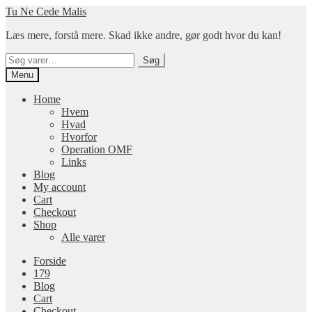
Spring
Spring
Tu Ne Cede Malis
til
til
Læs mere, forstå mere. Skad ikke andre, gør godt hvor du kan!
navigation
indhold
Søg
Søg
efter:
Menu
Home
Hvem
Hvad
Hvorfor
Operation OMF
Links
Blog
My account
Cart
Checkout
Shop
Alle varer
Forside
179
Blog
Cart
Checkout