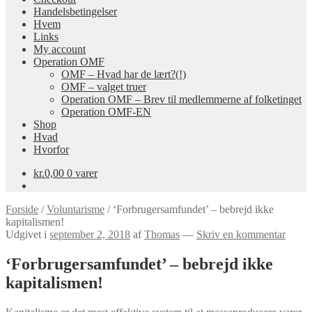
Handelsbetingelser
Hvem
Links
My account
Operation OMF
OMF – Hvad har de lært?(!)
OMF – valget truer
Operation OMF – Brev til medlemmerne af folketinget
Operation OMF-EN
Shop
Hvad
Hvorfor
kr.
0,00
0 varer
Forside
/
Voluntarisme
/
‘Forbrugersamfundet’ – bebrejd ikke
kapitalismen!
Udgivet i
september 2, 2018
af
Thomas
—
Skriv en kommentar
‘Forbrugersamfundet’ – bebrejd ikke
kapitalismen!