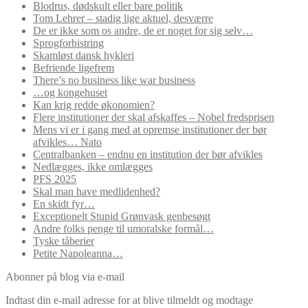
Blodrus, dødskult eller bare politik
Tom Lehrer – stadig lige aktuel, desværre
De er ikke som os andre, de er noget for sig selv…
Sprogforbistring
Skamløst dansk hykleri
Befriende ligefrem
There’s no business like war business
…og kongehuset
Kan krig redde økonomien?
Flere institutioner der skal afskaffes – Nobel fredsprisen
Mens vi er i gang med at opremse institutioner der bør
afvikles… Nato
Centralbanken – endnu en institution der bør afvikles
Nedlægges, ikke omlægges
PFS 2025
Skal man have medlidenhed?
En skidt fyr…
Exceptionelt Stupid Grønvask genbesøgt
Andre folks penge til umoralske formål…
Tyske tåberier
Petite Napoleanna…
Abonner på blog via e-mail
Indtast din e-mail adresse for at blive tilmeldt og modtage