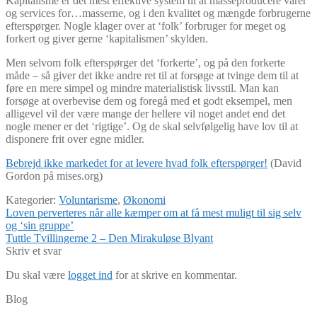
Kapitalisme er det mest effektive system til at masseproducere varer
og services for…masserne, og i den kvalitet og mængde forbrugerne
efterspørger. Nogle klager over at ‘folk’ forbruger for meget og
forkert og giver gerne ‘kapitalismen’ skylden.
Men selvom folk efterspørger det ‘forkerte’, og på den forkerte
måde – så giver det ikke andre ret til at forsøge at tvinge dem til at
føre en mere simpel og mindre materialistisk livsstil. Man kan
forsøge at overbevise dem og foregå med et godt eksempel, men
alligevel vil der være mange der hellere vil noget andet end det
nogle mener er det ‘rigtige’. Og de skal selvfølgelig have lov til at
disponere frit over egne midler.
Bebrejd ikke markedet for at levere hvad folk efterspørger!
(David
Gordon på mises.org)
Kategorier:
Voluntarisme
,
Økonomi
Indlægsnavigation
Forrige
Loven perverteres når alle kæmper om at få mest muligt til sig selv
indlæg:
og ‘sin gruppe’
Næste
Tuttle Tvillingerne 2 – Den Mirakuløse Blyant
indlæg:
Skriv et svar
Du skal være
logget ind
for at skrive en kommentar.
Blog