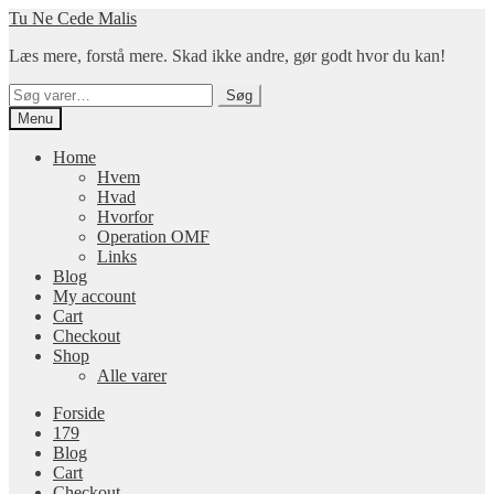
Spring
Spring
Tu Ne Cede Malis
til
til
Læs mere, forstå mere. Skad ikke andre, gør godt hvor du kan!
navigation
indhold
Søg
Søg
efter:
Menu
Home
Hvem
Hvad
Hvorfor
Operation OMF
Links
Blog
My account
Cart
Checkout
Shop
Alle varer
Forside
179
Blog
Cart
Checkout