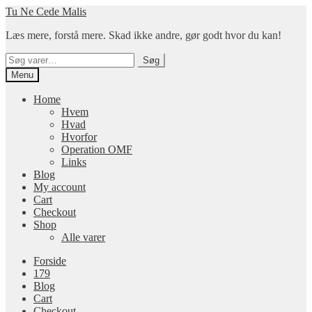
Spring
Spring
Tu Ne Cede Malis
til
til
Læs mere, forstå mere. Skad ikke andre, gør godt hvor du kan!
navigation
indhold
Søg
Søg
efter:
Menu
Home
Hvem
Hvad
Hvorfor
Operation OMF
Links
Blog
My account
Cart
Checkout
Shop
Alle varer
Forside
179
Blog
Cart
Checkout