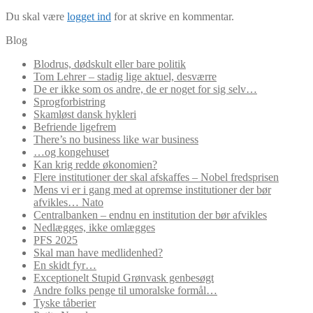
Du skal være
logget ind
for at skrive en kommentar.
Blog
Blodrus, dødskult eller bare politik
Tom Lehrer – stadig lige aktuel, desværre
De er ikke som os andre, de er noget for sig selv…
Sprogforbistring
Skamløst dansk hykleri
Befriende ligefrem
There’s no business like war business
…og kongehuset
Kan krig redde økonomien?
Flere institutioner der skal afskaffes – Nobel fredsprisen
Mens vi er i gang med at opremse institutioner der bør
afvikles… Nato
Centralbanken – endnu en institution der bør afvikles
Nedlægges, ikke omlægges
PFS 2025
Skal man have medlidenhed?
En skidt fyr…
Exceptionelt Stupid Grønvask genbesøgt
Andre folks penge til umoralske formål…
Tyske tåberier