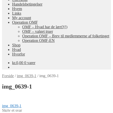
Handelsbetingelser
Hvem
Links
My account
Operation OMF
OMF – Hvad har de lært?(!)
OMF – valget truer
Operation OMF – Brev til medlemmerne af folketinget
Operation OMF-EN
Shop
Hvad
Hvorfor
kr.
0,00
0 varer
Forside
/
img_0639-1
/
img_0639-1
img_0639-1
Indlægsnavigation
Forrige
img_0639-1
indlæg:
Skriv et svar